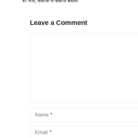
ਦੀ ਮੌਤ; ਚੌਕੀਦਾਰ ਗੰਭੀਰ ਜ਼ਖ਼ਮੀ
Leave a Comment
Comment
Name
Email