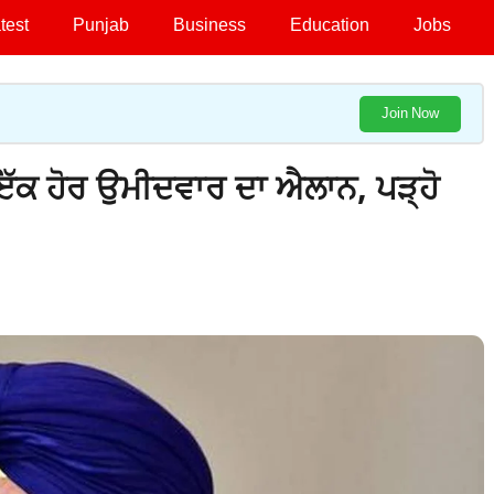
test
Punjab
Business
Education
Jobs
Join Now
ਇੱਕ ਹੋਰ ਉਮੀਦਵਾਰ ਦਾ ਐਲਾਨ, ਪੜ੍ਹੋ