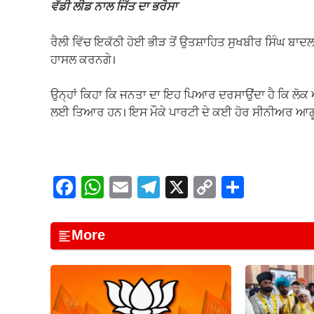
ਵੱਡੀ ਲੀਡ ਨਾਲ ਜਿੱਤ ਦਾ ਭਰੋਸਾ
ਰੈਲੀ ਵਿੱਚ ਇਕੱਠੀ ਹੋਈ ਭੀੜ ਤੋਂ ਉਤਸ਼ਾਹਿਤ ਸੁਖਬੀਰ ਸਿੰਘ ਬ
ਹਾਸਲ ਕਰਨਗੇ।
ਉਨ੍ਹਾਂ ਕਿਹਾ ਕਿ ਜਨਤਾ ਦਾ ਇਹ ਪਿਆਰ ਦਰਸਾਉਂਦਾ ਹੈ ਕਿ ਲੋਕ
ਲਈ ਤਿਆਰ ਹਨ। ਇਸ ਮੌਕੇ ਪਾਰਟੀ ਦੇ ਕਈ ਹੋਰ ਸੀਨੀਅਰ ਆਗੂ 
F
W
E
T
X
C
S
a
h
m
el
o
h
c
at
ail
e
p
ar
More
e
s
gr
y
e
b
A
a
Li
o
p
m
n