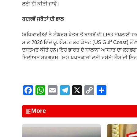
ਲਈ ਹੀ ਕੀਤੀ ਜਾਵੇ।
ਬਦਲਵੇਂ ਸਰੋਤਾਂ ਦੀ ਭਾਲ
ਅਧਿਕਾਰੀਆਂ ਨੇ ਸੰਘਰਸ਼ ਖੇਤਰ ਤੋਂ ਬਾਹਰੋਂ ਵੀ LPG ਸਪਲਾਈ 
ਸਾਲ 2026 ਵਿੱਚ ਯੂ.ਐੱਸ. ਗਲਫ ਕੋਸਟ (US Gulf Coast) ਤ
ਦਸਤਖਤ ਕੀਤੇ ਹਨ। ਇਹ ਭਾਰਤ ਦੇ ਸਾਲਾਨਾ ਆਯਾਤ ਦਾ ਲਗਭਗ 10
ਮਿਲੀਅਨ ਸਰਗਰਮ LPG ਖਪਤਕਾਰਾਂ ਲਈ ਰਸੋਈ ਗੈਸ ਦੀ ਨਿਰ
F
W
E
T
X
C
S
a
h
m
el
o
h
c
at
ail
e
p
ar
More
e
s
gr
y
e
b
A
a
Li