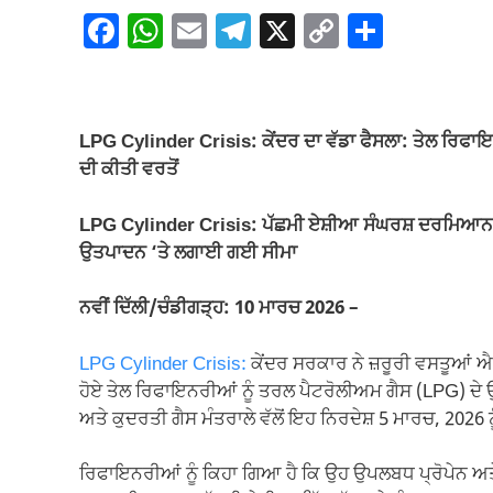
F
W
E
T
X
C
S
a
h
m
el
o
h
c
at
ail
e
p
ar
e
s
gr
y
e
LPG Cylinder Crisis: ਕੇਂਦਰ ਦਾ ਵੱਡਾ ਫੈਸਲਾ: ਤੇਲ ਰਿਫਾ
b
A
a
Li
ਦੀ ਕੀਤੀ ਵਰਤੋਂ
o
p
m
n
LPG Cylinder Crisis: ਪੱਛਮੀ ਏਸ਼ੀਆ ਸੰਘਰਸ਼ ਦਰਮਿਆਨ ਸ
o
p
k
ਉਤਪਾਦਨ ‘ਤੇ ਲਗਾਈ ਗਈ ਸੀਮਾ
k
ਨਵੀਂ ਦਿੱਲੀ/ਚੰਡੀਗੜ੍ਹ: 10 ਮਾਰਚ 2026 –
LPG Cylinder Crisis:
ਕੇਂਦਰ ਸਰਕਾਰ ਨੇ ਜ਼ਰੂਰੀ ਵਸਤੂਆਂ 
ਹੋਏ ਤੇਲ ਰਿਫਾਇਨਰੀਆਂ ਨੂੰ ਤਰਲ ਪੈਟਰੋਲੀਅਮ ਗੈਸ (LPG) ਦੇ ਉ
ਅਤੇ ਕੁਦਰਤੀ ਗੈਸ ਮੰਤਰਾਲੇ ਵੱਲੋਂ ਇਹ ਨਿਰਦੇਸ਼ 5 ਮਾਰਚ, 2026 
ਰਿਫਾਇਨਰੀਆਂ ਨੂੰ ਕਿਹਾ ਗਿਆ ਹੈ ਕਿ ਉਹ ਉਪਲਬਧ ਪ੍ਰੋਪੇਨ ਅਤੇ 