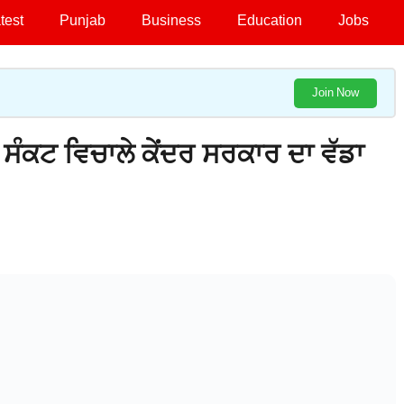
test
Punjab
Business
Education
Jobs
Join Now
 ਸੰਕਟ ਵਿਚਾਲੇ ਕੇਂਦਰ ਸਰਕਾਰ ਦਾ ਵੱਡਾ