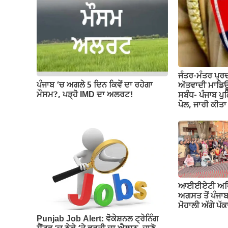
o
p
m
n
o
p
k
k
ਜੰਤਰ-ਮੰਤਰ ਪ੍ਰ
ਪੰਜਾਬ ‘ਚ ਅਗਲੇ 5 ਦਿਨ ਕਿਵੇਂ ਦਾ ਰਹੇਗਾ
ਅੱਤਵਾਦੀ ਮਾਡਿਊ
ਮੌਸਮ?, ਪੜ੍ਹੋ IMD ਦਾ ਅਲਰਟ!
ਸਬੰਧ- ਪੰਜਾਬ ਪੁ
ਪੋਲ, ਜਾਰੀ ਕੀ
ਆਈਈਏਟੀ ਅਧਿਆਪ
ਅਗਸਤ ਤੋਂ ਪੰਜਾ
ਮੋਹਾਲੀ ਅੱਗੇ ਪ
Punjab Job Alert: ਵੋਕੇਸ਼ਨਲ ਟ੍ਰੇਨਿੰਗ