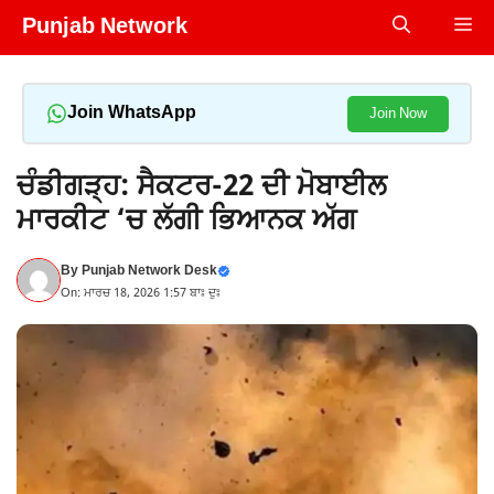
Skip
Punjab Network
Me
to
content
Join WhatsApp
Join Now
ਚੰਡੀਗੜ੍ਹ: ਸੈਕਟਰ-22 ਦੀ ਮੋਬਾਈਲ
ਮਾਰਕੀਟ ‘ਚ ਲੱਗੀ ਭਿਆਨਕ ਅੱਗ
By
Punjab Network Desk
On: ਮਾਰਚ 18, 2026 1:57 ਬਾਃ ਦੁਃ