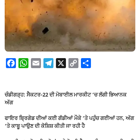
F
W
E
T
X
C
S
a
h
m
el
o
h
c
at
ail
e
p
ar
e
s
gr
y
e
ਚੰਡੀਗੜ੍ਹ: ਸੈਕਟਰ-22 ਦੀ ਮੋਬਾਈਲ ਮਾਰਕੀਟ ‘ਚ ਲੱਗੀ ਭਿਆਨਕ
b
A
a
Li
ਅੱਗ
o
p
m
n
ਫਾਇਰ ਬ੍ਰਿਗੇਡ ਦੀਆਂ ਕਈ ਗੱਡੀਆਂ ਮੌਕੇ ‘ਤੇ ਪਹੁੰਚ ਗਈਆਂ ਹਨ, ਅੱਗ
o
p
k
‘ਤੇ ਕਾਬੂ ਪਾਉਣ ਦੀ ਕੋਸ਼ਿਸ਼ ਕੀਤੀ ਜਾ ਰਹੀ ਹੈ
k