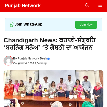
Skip
Punjab Network
Me
to
content
Join WhatsApp
Join Now
Chandigarh News: ਕਹਾਣੀ-ਸੰਗ੍ਰਹਿ
‘ਬਰਨਿੰਗ ਸਨੋਅ’ ‘ਤੇ ਗੋਸ਼ਠੀ ਦਾ ਆਯੋਜਨ
By
Punjab Network Desk
On: ਜੁਲਾਈ 4, 2026 9:04 ਬਾਃ ਦੁਃ