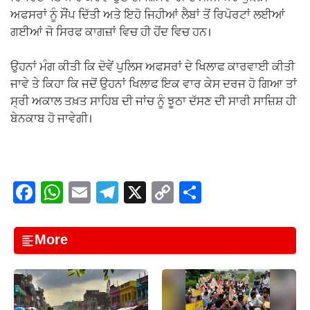
ਅਫਸਰਾਂ ਨੂੰ ਸੌਂਪ ਦਿੱਤੀ ਅਤੇ ਇਹੋ ਜਿਹੀਆਂ ਲੈਬਾਂ ਤੋਂ ਰਿਪੋਰਟਾਂ ਲਈਆਂ
ਗਈਆਂ ਜੋ ਸਿਰਫ ਕਾਗਜ਼ਾਂ ਵਿਚ ਹੀ ਹੋਂਦ ਵਿਚ ਹਨ।
ਉਹਨਾਂ ਮੰਗ ਕੀਤੀ ਕਿ ਦੋਵੇਂ ਪੁਲਿਸ ਅਫਸਰਾਂ ਦੇ ਖਿਲਾਫ ਕਾਰਵਾਈ ਕੀਤੀ
ਜਾਵੇ ਤੇ ਕਿਹਾ ਕਿ ਜਦੋਂ ਉਹਨਾਂ ਖਿਲਾਫ ਇਕ ਵਾਰ ਕੇਸ ਦਰਜ ਹੋ ਗਿਆ ਤਾਂ
ਸ੍ਰੀ ਅਕਾਲ ਤਖ਼ਤ ਸਾਹਿਬ ਦੀ ਜਾਂਚ ਨੂੰ ਝੂਠਾ ਦੱਸਣ ਦੀ ਸਾਰੀ ਸਾਜ਼ਿਸ਼ ਹੀ
ਬੇਨਕਾਬ ਹੋ ਜਾਵੇਗੀ।
F
W
E
T
X
C
S
a
h
m
el
o
h
c
at
ail
e
p
ar
More
e
s
gr
y
e
b
A
a
Li
o
p
m
n