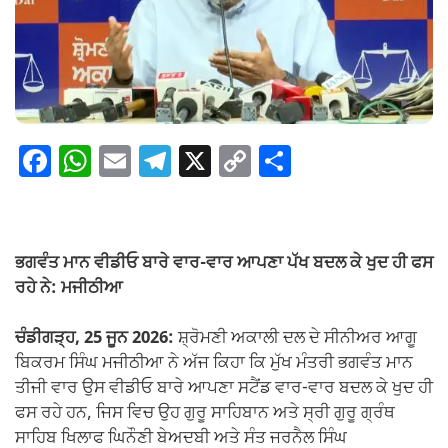
F
W
E
T
X
C
S
a
h
m
el
o
h
c
at
ail
e
p
ar
e
s
gr
y
e
ਭਗਵੰਤ ਮਾਨ ਵੀਡੀਓ ਬਾਰੇ ਵਾਰ-ਵਾਰ ਆਪਣਾ ਪੱਖ ਬਦਲ ਕੇ ਖੁਦ ਹੀ ਫਸ
b
A
a
Li
ਰਹੇ ਨੇ: ਮਜੀਠੀਆ
o
p
m
n
ਚੰਡੀਗੜ੍ਹ, 25 ਜੂਨ 2026:
ਸ਼੍ਰੋਮਣੀ ਅਕਾਲੀ ਦਲ ਦੇ ਸੀਨੀਅਰ ਆਗੂ
o
p
k
ਬਿਕਰਮ ਸਿੰਘ ਮਜੀਠੀਆ ਨੇ ਅੱਜ ਕਿਹਾ ਕਿ ਮੁੱਖ ਮੰਤਰੀ ਭਗਵੰਤ ਮਾਨ
k
ਤੀਜੀ ਵਾਰ ਉਸ ਵੀਡੀਓ ਬਾਰੇ ਆਪਣਾ ਸਟੈਂਡ ਵਾਰ-ਵਾਰ ਬਦਲ ਕੇ ਖੁਦ ਹੀ
ਫਸ ਰਹੇ ਹਨ, ਜਿਸ ਵਿਚ ਉਹ ਗੁਰੂ ਸਾਹਿਬਾਨ ਅਤੇ ਸ੍ਰੀ ਗੁਰੂ ਗ੍ਰੰਥ
ਸਾਹਿਬ ਖਿਲਾਫ ਘਿਨੌਣੀ ਬੇਅਦਬੀ ਅਤੇ ਸੰਤ ਜਰਨੈਲ ਸਿੰਘ