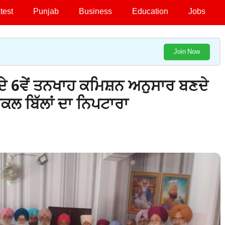
test
Punjab
Business
Education
Jobs
Join Now
ਂ ਦੇ 6ਵੇਂ ਤਨਖਾਹ ਕਮਿਸ਼ਨ ਅਨੁਸਾਰ ਬਣਦੇ
ੀਕਲ ਬਿੱਲਾਂ ਦਾ ਨਿਪਟਾਰਾ