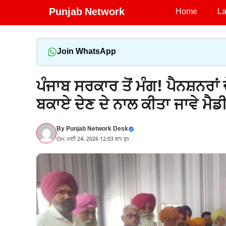
Skip
Punjab Network
Home
La
to
content
Join WhatsApp
ਪੰਜਾਬ ਸਰਕਾਰ ਤੋਂ ਮੰਗ! ਪੈਨਸ਼ਨਰਾ
ਬਕਾਏ ਦੇਣ ਦੇ ਨਾਲ ਕੀਤਾ ਜਾਵੇ ਮੈਡ
By
Punjab Network Desk
On: ਮਈ 24, 2026 12:03 ਬਾਃ ਦੁਃ