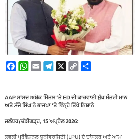
F
W
E
T
X
C
S
a
h
m
el
o
h
c
at
ail
e
p
ar
e
s
gr
y
e
AAP ਸਾਂਸਦ ਅਸ਼ੋਕ ਮਿੱਤਲ ‘ਤੇ ED ਦੀ ਕਾਰਵਾਈ ਮੁੱਖ ਮੰਤਰੀ ਮਾਨ
b
A
a
Li
ਅਤੇ ਸੰਜੇ ਸਿੰਘ ਨੇ ਭਾਜਪਾ ‘ਤੇ ਵਿੰਨ੍ਹੇ ਤਿੱਖੇ ਨਿਸ਼ਾਨੇ
o
p
m
n
ਜਲੰਧਰ/ਚੰਡੀਗੜ੍ਹ, 15 ਅਪ੍ਰੈਲ 2026:
o
p
k
k
ਲਵਲੀ ਪ੍ਰੋਫੈਸ਼ਨਲ ਯੂਨੀਵਰਸਿਟੀ (LPU) ਦੇ ਚਾਂਸਲਰ ਅਤੇ ਆਮ