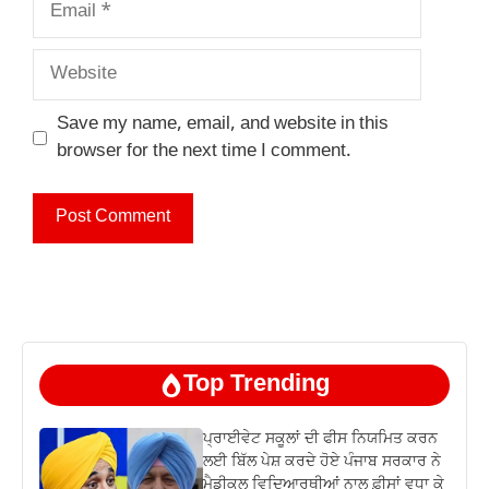
Website
Save my name, email, and website in this
browser for the next time I comment.
Top Trending
ਪ੍ਰਾਈਵੇਟ ਸਕੂਲਾਂ ਦੀ ਫੀਸ ਨਿਯਮਿਤ ਕਰਨ
ਲਈ ਬਿੱਲ ਪੇਸ਼ ਕਰਦੇ ਹੋਏ ਪੰਜਾਬ ਸਰਕਾਰ ਨੇ
ਮੈਡੀਕਲ ਵਿਦਿਆਰਥੀਆਂ ਨਾਲ ਫ਼ੀਸਾਂ ਵਧਾ ਕੇ