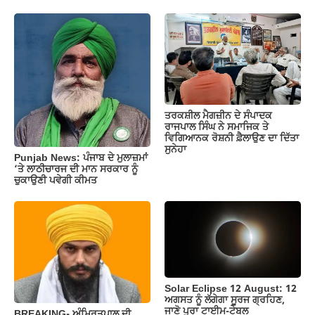
ਤਰਕਸ਼ੀਲ ਮੈਗਜ਼ੀਨ ਦੇ ਸੰਪਾਦਕ
ਰਾਜਪਾਲ ਸਿੰਘ ਨੇ ਸਮਾਜਿਕ ਤੇ
ਵਿਗਿਆਨਕ ਰੋਸ਼ਨੀ ਫ਼ੈਲਾਉਣ ਦਾ ਦਿੱਤਾ
ਸੁਨੇਹਾ
Punjab News: ਪੰਜਾਬ ਦੇ ਮੁਲਾਜ਼ਮਾਂ
‘ਤੇ ਲਾਠੀਚਾਰਜ ਦੀ ਮਾਨ ਸਰਕਾਰ ਨੂੰ
ਚੁਕਾਉਣੀ ਪਵੇਗੀ ਕੀਮਤ
Solar Eclipse 12 August: 12
ਅਗਸਤ ਨੂੰ ਲੱਗੇਗਾ ਸੂਰਜ ਗ੍ਰਹਿਣ,
ਜਾਣੋ ਪੂਰਾ ਟਾਈਮ-ਟੇਬਲ
BREAKING- ਅੰਮ੍ਰਿਤਪਾਲ ਦੀ