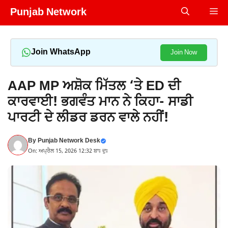
Skip
Punjab Network
Me
to
content
Join WhatsApp
Join Now
AAP MP ਅਸ਼ੋਕ ਮਿੱਤਲ ‘ਤੇ ED ਦੀ
ਕਾਰਵਾਈ! ਭਗਵੰਤ ਮਾਨ ਨੇ ਕਿਹਾ- ਸਾਡੀ
ਪਾਰਟੀ ਦੇ ਲੀਡਰ ਡਰਨ ਵਾਲੇ ਨਹੀਂ!
By
Punjab Network Desk
On: ਅਪ੍ਰੈਲ 15, 2026 12:32 ਬਾਃ ਦੁਃ