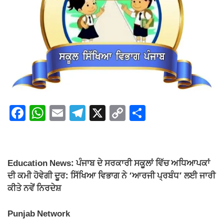
F
W
E
T
X
C
S
a
h
m
el
o
h
c
at
ail
e
p
ar
e
s
gr
y
e
Education News: ਪੰਜਾਬ ਦੇ ਸਰਕਾਰੀ ਸਕੂਲਾਂ ਵਿੱਚ ਅਧਿਆਪਕਾਂ
b
A
a
Li
ਦੀ ਕਮੀ ਹੋਵੇਗੀ ਦੂਰ: ਸਿੱਖਿਆ ਵਿਭਾਗ ਨੇ ‘ਆਰਜੀ ਪ੍ਰਬੰਧ’ ਲਈ ਜਾਰੀ
o
p
m
n
ਕੀਤੇ ਨਵੇਂ ਨਿਰਦੇਸ਼
o
p
k
Punjab Network