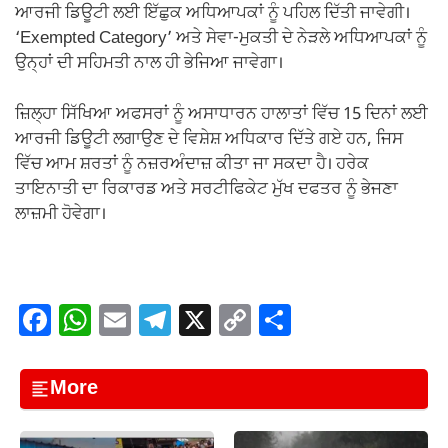
ਆਰਜੀ ਡਿਊਟੀ ਲਈ ਇੱਛੁਕ ਅਧਿਆਪਕਾਂ ਨੂੰ ਪਹਿਲ ਦਿੱਤੀ ਜਾਵੇਗੀ।
‘Exempted Category’ ਅਤੇ ਸੇਵਾ-ਮੁਕਤੀ ਦੇ ਨੇੜਲੇ ਅਧਿਆਪਕਾਂ ਨੂੰ
ਉਨ੍ਹਾਂ ਦੀ ਸਹਿਮਤੀ ਨਾਲ ਹੀ ਭੇਜਿਆ ਜਾਵੇਗਾ।
ਜ਼ਿਲ੍ਹਾ ਸਿੱਖਿਆ ਅਫਸਰਾਂ ਨੂੰ ਅਸਾਧਾਰਨ ਹਾਲਾਤਾਂ ਵਿੱਚ 15 ਦਿਨਾਂ ਲਈ
ਆਰਜੀ ਡਿਊਟੀ ਲਗਾਉਣ ਦੇ ਵਿਸ਼ੇਸ਼ ਅਧਿਕਾਰ ਦਿੱਤੇ ਗਏ ਹਨ, ਜਿਸ
ਵਿੱਚ ਆਮ ਸ਼ਰਤਾਂ ਨੂੰ ਨਜ਼ਰਅੰਦਾਜ਼ ਕੀਤਾ ਜਾ ਸਕਦਾ ਹੈ। ਹਰੇਕ
ਤਾਇਨਾਤੀ ਦਾ ਰਿਕਾਰਡ ਅਤੇ ਸਰਟੀਫਿਕੇਟ ਮੁੱਖ ਦਫਤਰ ਨੂੰ ਭੇਜਣਾ
ਲਾਜ਼ਮੀ ਹੋਵੇਗਾ।
F
W
E
T
X
C
S
a
h
m
el
o
h
c
at
ail
e
p
ar
More
e
s
gr
y
e
b
A
a
Li