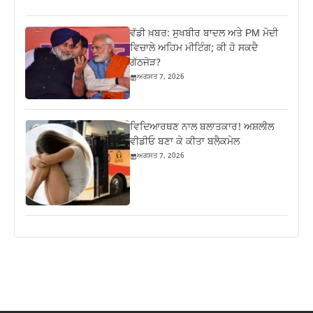
ਵੱਡੀ ਖ਼ਬਰ: ਸੁਖਬੀਰ ਬਾਦਲ ਅਤੇ PM ਮੋਦੀ
ਵਿਚਾਲੇ ਅਹਿਮ ਮੀਟਿੰਗ; ਕੀ ਹੋ ਸਕਦੈ
ਗੱਠਜੋੜ?
ਅਗਸਤ 7, 2026
ਵਿਦਿਆਰਥਣ ਨਾਲ ਬਲਾਤਕਾਰ! ਅਸ਼ਲੀਲ
ਵੀਡੀਓ ਬਣਾ ਕੇ ਕੀਤਾ ਬਲੈਕਮੇਲ
ਅਗਸਤ 7, 2026