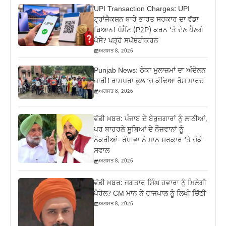
UPI Transaction Charges: UPI
ਟ੍ਰਾਂਜੈਕਸ਼ਨ ਬਾਰੇ ਭਾਰਤ ਸਰਕਾਰ ਦਾ ਵੱਡਾ
ਬਿਆਨ! ਪੇਮੈਂਟ (P2P) ਕਰਨ ‘ਤੇ ਦੇਣ ਪੈਣਗੇ
ਪੈਸੇ? ਪੜ੍ਹੋ ਸਪੱਸ਼ਟੀਕਰਨ
ਅਗਸਤ 8, 2026
Punjab News: ਠੇਕਾ ਮੁਲਾਜ਼ਮਾਂ ਦਾ ਅੰਦੋਲਨ
ਜਾਰੀ! ਰਾਮਪੁਰਾ ਫੂਲ ‘ਚ ਕੱਢਿਆ ਰੋਸ ਮਾਰਚ
ਅਗਸਤ 8, 2026
ਵੱਡੀ ਖ਼ਬਰ: ਪੰਜਾਬ ਦੇ ਬੇਰੁਜ਼ਗਾਰਾਂ ਨੂੰ ਲਾਠੀਆਂ,
ਪਰ ਬਾਹਰਲੇ ਸੂਬਿਆਂ ਦੇ ਨੌਜਵਾਨਾਂ ਨੂੰ
ਨੌਕਰੀਆਂ- ਰੰਧਾਵਾ ਨੇ ਮਾਨ ਸਰਕਾਰ ‘ਤੇ ਚੁੱਕੇ
ਸਵਾਲ
ਅਗਸਤ 8, 2026
ਵੱਡੀ ਖ਼ਬਰ: ਜਗਤਾਰ ਸਿੰਘ ਹਵਾਰਾ ਨੂੰ ਮਿਲੇਗੀ
ਪੈਰੋਲ? CM ਮਾਨ ਨੇ ਰਾਜਪਾਲ ਨੂੰ ਲਿਖੀ ਚਿੱਠੀ
ਅਗਸਤ 8, 2026