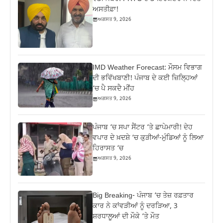
ਅਸਤੀਫ਼ਾ!
ਅਗਸਤ 9, 2026
IMD Weather Forecast: ਮੌਸਮ ਵਿਭਾਗ
ਦੀ ਭਵਿੱਖਬਾਣੀ! ਪੰਜਾਬ ਦੇ ਕਈ ਜ਼ਿਲ੍ਹਿਆਂ
‘ਚ ਪੈ ਸਕਦੈ ਮੀਂਹ
ਅਗਸਤ 9, 2026
ਪੰਜਾਬ ‘ਚ ਸਪਾ ਸੈਂਟਰ ‘ਤੇ ਛਾਪੇਮਾਰੀ! ਦੇਹ
ਵਪਾਰ ਦੇ ਖ਼ਦਸ਼ੇ ‘ਚ ਕੁੜੀਆਂ-ਮੁੰਡਿਆਂ ਨੂੰ ਲਿਆ
ਹਿਰਾਸਤ ‘ਚ
ਅਗਸਤ 9, 2026
Big Breaking- ਪੰਜਾਬ ‘ਚ ਤੇਜ਼ ਰਫ਼ਤਾਰ
ਕਾਰ ਨੇ ਕਾਂਵੜੀਆਂ ਨੂੰ ਦਰੜਿਆ, 3
ਸ਼ਰਧਾਲੂਆਂ ਦੀ ਮੌਕੇ ‘ਤੇ ਮੌਤ