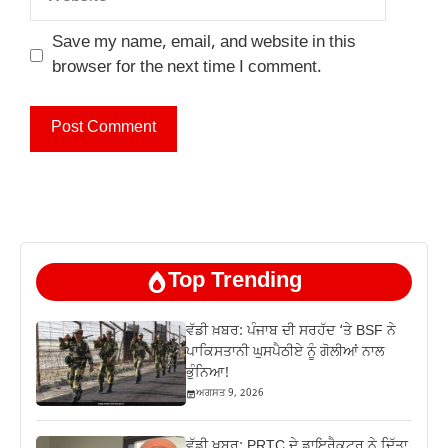
Save my name, email, and website in this
browser for the next time I comment.
Top Trending
ਵੱਡੀ ਖ਼ਬਰ: ਪੰਜਾਬ ਦੀ ਸਰਹੱਦ ‘ਤੇ BSF ਨੇ
ਪਾਕਿਸਤਾਨੀ ਘੁਸਪੈਠੀਏ ਨੂੰ ਗੋਲੀਆਂ ਨਾਲ
ਭੁੰਨਿਆ!
ਅਗਸਤ 9, 2026
ਵੱਡੀ ਖ਼ਬਰ: PRTC ਦੇ ਡਾਇਰੈਕਟਰ ਨੇ ਦਿੱਤਾ