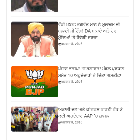
ਵੱਡੀ ਖ਼ਬਰ: ਭਗਵੰਤ ਮਾਨ ਨੇ ਮੁਲਾਜ਼ਮ ਦੀ
ਬੁਲਾਈ ਮੀਟਿੰਗ! DA ਬਕਾਏ ਅਤੇ ਹੋਰ
ਮੁੱਦਿਆਂ ‘ਤੇ ਹੋਵੇਗੀ ਚਰਚਾ
ਅਗਸਤ 8, 2026
ਪੰਜਾਬ ਭਾਜਪਾ ‘ਚ ਬਗਾਵਤ! ਮੰਡਲ ਪ੍ਰਧਾਨ
ਸਮੇਤ 10 ਅਹੁਦੇਦਾਰਾਂ ਨੇ ਦਿੱਤਾ ਅਸਤੀਫ਼ਾ
ਅਗਸਤ 8, 2026
ਅਕਾਲੀ ਦਲ ਅਤੇ ਕਾਂਗਰਸ ਪਾਰਟੀ ਛੱਡ ਕੇ
ਕਈ ਅਹੁਦੇਦਾਰ AAP ‘ਚ ਸ਼ਾਮਲ
ਅਗਸਤ 8, 2026