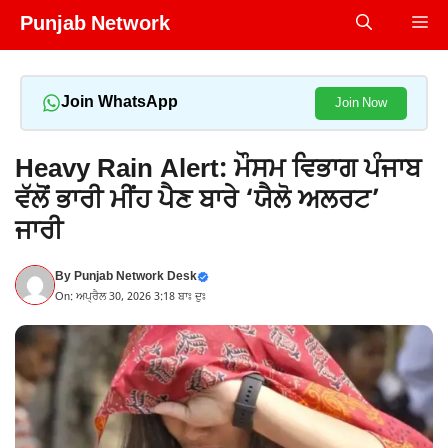
Skip
Punjab Network
Me
to
content
Join WhatsApp
Join Now
Heavy Rain Alert: ਮੌਸਮ ਵਿਭਾਗ ਪੰਜਾਬ
ਵੱਲੋਂ ਭਾਰੀ ਮੀਂਹ ਪੈਣ ਬਾਰੇ ‘ਯੈਲੋ ਅਲਰਟ’
ਜਾਰੀ
By
Punjab Network Desk
On: ਅਪ੍ਰੈਲ 30, 2026 3:18 ਬਾਃ ਦੁਃ