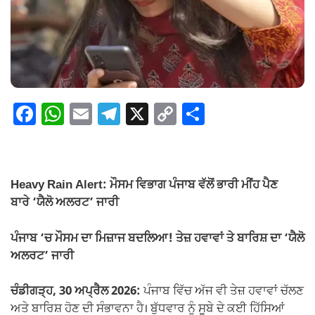
F
W
E
T
X
C
S
a
h
m
el
o
h
c
at
ail
e
p
ar
e
s
gr
y
e
Heavy Rain Alert: ਮੌਸਮ ਵਿਭਾਗ ਪੰਜਾਬ ਵੱਲੋਂ ਭਾਰੀ ਮੀਂਹ ਪੈਣ
b
A
a
Li
ਬਾਰੇ ‘ਯੈਲੋ ਅਲਰਟ’ ਜਾਰੀ
o
p
m
n
ਪੰਜਾਬ ‘ਚ ਮੌਸਮ ਦਾ ਮਿਜ਼ਾਜ ਬਦਲਿਆ! ਤੇਜ਼ ਹਵਾਵਾਂ ਤੇ ਬਾਰਿਸ਼ ਦਾ ‘ਯੈਲੋ
o
p
k
ਅਲਰਟ’ ਜਾਰੀ
k
ਚੰਡੀਗੜ੍ਹ, 30 ਅਪ੍ਰੈਲ 2026:
ਪੰਜਾਬ ਵਿੱਚ ਅੱਜ ਵੀ ਤੇਜ਼ ਹਵਾਵਾਂ ਚੱਲਣ
ਅਤੇ ਬਾਰਿਸ਼ ਹੋਣ ਦੀ ਸੰਭਾਵਨਾ ਹੈ। ਬੁੱਧਵਾਰ ਨੂੰ ਸੂਬੇ ਦੇ ਕਈ ਹਿੱਸਿਆਂ