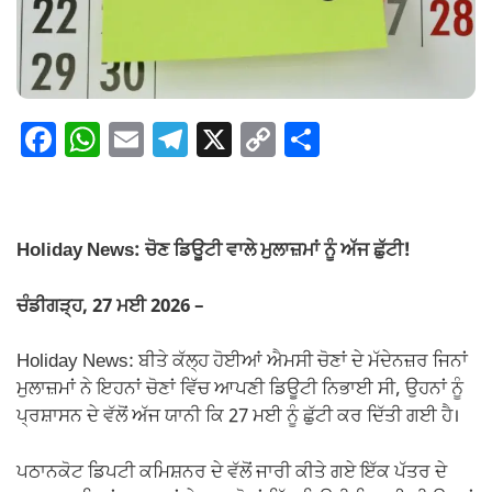
F
W
E
T
X
C
S
a
h
m
el
o
h
c
at
ail
e
p
ar
e
s
gr
y
e
Holiday News: ਚੋਣ ਡਿਊਟੀ ਵਾਲੇ ਮੁਲਾਜ਼ਮਾਂ ਨੂੰ ਅੱਜ ਛੁੱਟੀ!
b
A
a
Li
o
p
m
n
ਚੰਡੀਗੜ੍ਹ, 27 ਮਈ 2026 –
o
p
k
Holiday News: ਬੀਤੇ ਕੱਲ੍ਹ ਹੋਈਆਂ ਐਮਸੀ ਚੋਣਾਂ ਦੇ ਮੱਦੇਨਜ਼ਰ ਜਿਨਾਂ
k
ਮੁਲਾਜ਼ਮਾਂ ਨੇ ਇਹਨਾਂ ਚੋਣਾਂ ਵਿੱਚ ਆਪਣੀ ਡਿਊਟੀ ਨਿਭਾਈ ਸੀ, ਉਹਨਾਂ ਨੂੰ
ਪ੍ਰਸ਼ਾਸਨ ਦੇ ਵੱਲੋਂ ਅੱਜ ਯਾਨੀ ਕਿ 27 ਮਈ ਨੂੰ ਛੁੱਟੀ ਕਰ ਦਿੱਤੀ ਗਈ ਹੈ।
ਪਠਾਨਕੋਟ ਡਿਪਟੀ ਕਮਿਸ਼ਨਰ ਦੇ ਵੱਲੋਂ ਜਾਰੀ ਕੀਤੇ ਗਏ ਇੱਕ ਪੱਤਰ ਦੇ