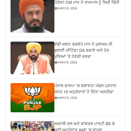
ਪੈਰੋਲ? CM ਮਾਨ ਨੇ ਰਾਜਪਾਲ ਨੂੰ ਲਿਖੀ ਚਿੱਠੀ
ਅਗਸਤ 8, 2026
ਵੱਡੀ ਖ਼ਬਰ: ਭਗਵੰਤ ਮਾਨ ਨੇ ਮੁਲਾਜ਼ਮ ਦੀ
ਬੁਲਾਈ ਮੀਟਿੰਗ! DA ਬਕਾਏ ਅਤੇ ਹੋਰ
ਮੁੱਦਿਆਂ ‘ਤੇ ਹੋਵੇਗੀ ਚਰਚਾ
ਅਗਸਤ 8, 2026
ਪੰਜਾਬ ਭਾਜਪਾ ‘ਚ ਬਗਾਵਤ! ਮੰਡਲ ਪ੍ਰਧਾਨ
ਸਮੇਤ 10 ਅਹੁਦੇਦਾਰਾਂ ਨੇ ਦਿੱਤਾ ਅਸਤੀਫ਼ਾ
ਅਗਸਤ 8, 2026
ਅਕਾਲੀ ਦਲ ਅਤੇ ਕਾਂਗਰਸ ਪਾਰਟੀ ਛੱਡ ਕੇ
ਕਈ ਅਹੁਦੇਦਾਰ AAP ‘ਚ ਸ਼ਾਮਲ