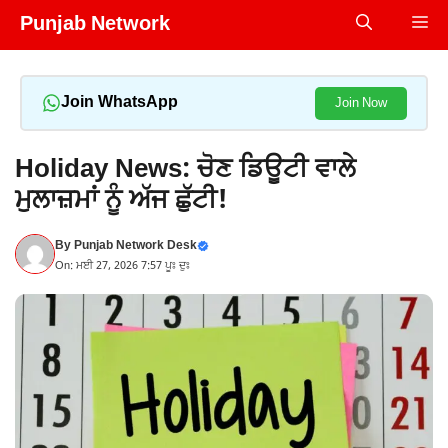
Skip
Punjab Network
Me
to
content
Join WhatsApp
Join Now
Holiday News: ਚੋਣ ਡਿਊਟੀ ਵਾਲੇ
ਮੁਲਾਜ਼ਮਾਂ ਨੂੰ ਅੱਜ ਛੁੱਟੀ!
By
Punjab Network Desk
On: ਮਈ 27, 2026 7:57 ਪੂਃ ਦੁਃ