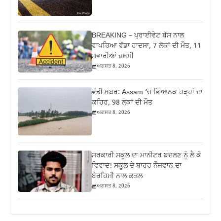
BREAKING – ਪ੍ਰਾਈਵੇਟ ਬੱਸ ਨਾਲ
ਵਾਪਰਿਆ ਵੱਡਾ ਹਾਦਸਾ, 7 ਲੋਕਾਂ ਦੀ ਮੌਤ, 11
ਸਵਾਰੀਆਂ ਜ਼ਖ਼ਮੀ
ਅਗਸਤ 8, 2026
ਵੱਡੀ ਖ਼ਬਰ: Assam ‘ਚ ਭਿਆਨਕ ਹੜ੍ਹਾਂ ਦਾ
ਕਹਿਰ, 98 ਲੋਕਾਂ ਦੀ ਮੌਤ
ਅਗਸਤ 8, 2026
ਸਰਕਾਰੀ ਸਕੂਲ ਦਾ ਮਾਨੀਟਰ ਬਦਲਣ ਨੂੰ ਲੈ ਕੇ
ਵਿਵਾਦ! ਸਕੂਲ ਦੇ ਬਾਹਰ ਨੌਜਵਾਨ ਦਾ
ਬੇਰਹਿਮੀ ਨਾਲ ਕਤਲ
ਅਗਸਤ 8, 2026