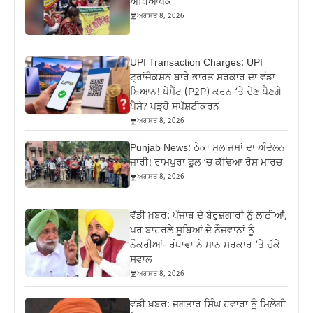
ਅਧਿਆਪਕ
ਅਗਸਤ 8, 2026
UPI Transaction Charges: UPI
ਟ੍ਰਾਂਜੈਕਸ਼ਨ ਬਾਰੇ ਭਾਰਤ ਸਰਕਾਰ ਦਾ ਵੱਡਾ
ਬਿਆਨ! ਪੇਮੈਂਟ (P2P) ਕਰਨ ‘ਤੇ ਦੇਣ ਪੈਣਗੇ
ਪੈਸੇ? ਪੜ੍ਹੋ ਸਪੱਸ਼ਟੀਕਰਨ
ਅਗਸਤ 8, 2026
Punjab News: ਠੇਕਾ ਮੁਲਾਜ਼ਮਾਂ ਦਾ ਅੰਦੋਲਨ
ਜਾਰੀ! ਰਾਮਪੁਰਾ ਫੂਲ ‘ਚ ਕੱਢਿਆ ਰੋਸ ਮਾਰਚ
ਅਗਸਤ 8, 2026
ਵੱਡੀ ਖ਼ਬਰ: ਪੰਜਾਬ ਦੇ ਬੇਰੁਜ਼ਗਾਰਾਂ ਨੂੰ ਲਾਠੀਆਂ,
ਪਰ ਬਾਹਰਲੇ ਸੂਬਿਆਂ ਦੇ ਨੌਜਵਾਨਾਂ ਨੂੰ
ਨੌਕਰੀਆਂ- ਰੰਧਾਵਾ ਨੇ ਮਾਨ ਸਰਕਾਰ ‘ਤੇ ਚੁੱਕੇ
ਸਵਾਲ
ਅਗਸਤ 8, 2026
ਵੱਡੀ ਖ਼ਬਰ: ਜਗਤਾਰ ਸਿੰਘ ਹਵਾਰਾ ਨੂੰ ਮਿਲੇਗੀ