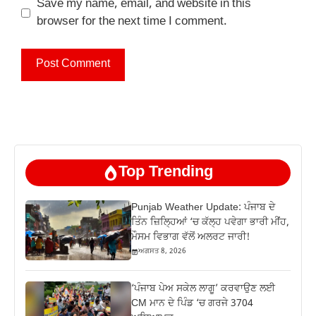
Save my name, email, and website in this
browser for the next time I comment.
Top Trending
Punjab Weather Update: ਪੰਜਾਬ ਦੇ
ਤਿੰਨ ਜ਼‍ਿਲ੍ਹਿਆਂ ‘ਚ ਕੱਲ੍ਹ ਪਵੇਗਾ ਭਾਰੀ ਮੀਂਹ,
ਮੌਸਮ ਵਿਭਾਗ ਵੱਲੋਂ ਅਲਰਟ ਜਾਰੀ!
ਅਗਸਤ 8, 2026
‘ਪੰਜਾਬ ਪੇਅ ਸਕੇਲ ਲਾਗੂ’ ਕਰਵਾਉਣ ਲਈ
CM ਮਾਨ ਦੇ ਪਿੰਡ ‘ਚ ਗਰਜੇ 3704