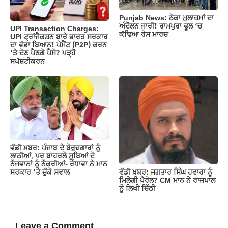
Punjab News: ਠੇਕਾ ਮੁਲਾਜ਼ਮਾਂ ਦਾ
ਅੰਦੋਲਨ ਜਾਰੀ! ਰਾਮਪੁਰਾ ਫੂਲ ‘ਚ
UPI Transaction Charges:
ਕੱਢਿਆ ਰੋਸ ਮਾਰਚ
UPI ਟ੍ਰਾਂਜੈਕਸ਼ਨ ਬਾਰੇ ਭਾਰਤ ਸਰਕਾਰ
ਦਾ ਵੱਡਾ ਬਿਆਨ! ਪੇਮੈਂਟ (P2P) ਕਰਨ
‘ਤੇ ਦੇਣ ਪੈਣਗੇ ਪੈਸੇ? ਪੜ੍ਹੋ
ਸਪੱਸ਼ਟੀਕਰਨ
ਵੱਡੀ ਖ਼ਬਰ: ਪੰਜਾਬ ਦੇ ਬੇਰੁਜ਼ਗਾਰਾਂ ਨੂੰ
ਲਾਠੀਆਂ, ਪਰ ਬਾਹਰਲੇ ਸੂਬਿਆਂ ਦੇ
ਨੌਜਵਾਨਾਂ ਨੂੰ ਨੌਕਰੀਆਂ- ਰੰਧਾਵਾ ਨੇ ਮਾਨ
ਵੱਡੀ ਖ਼ਬਰ: ਜਗਤਾਰ ਸਿੰਘ ਹਵਾਰਾ ਨੂੰ
ਸਰਕਾਰ ‘ਤੇ ਚੁੱਕੇ ਸਵਾਲ
ਮਿਲੇਗੀ ਪੈਰੋਲ? CM ਮਾਨ ਨੇ ਰਾਜਪਾਲ
ਨੂੰ ਲਿਖੀ ਚਿੱਠੀ
Leave a Comment