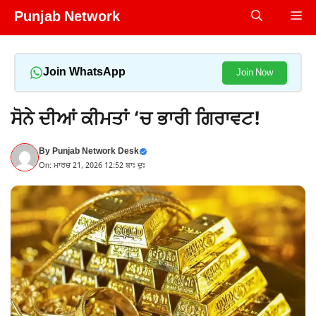
Skip
Punjab Network
Me
to
content
Join WhatsApp
Join Now
ਸੋਨੇ ਦੀਆਂ ਕੀਮਤਾਂ ‘ਚ ਭਾਰੀ ਗਿਰਾਵਟ!
By
Punjab Network Desk
On: ਮਾਰਚ 21, 2026 12:52 ਬਾਃ ਦੁਃ