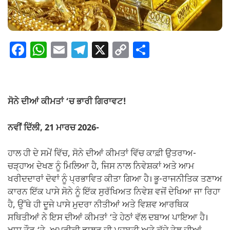
F
W
E
T
X
C
S
a
h
m
el
o
h
c
at
ail
e
p
ar
e
s
gr
y
e
ਸੋਨੇ ਦੀਆਂ ਕੀਮਤਾਂ ‘ਚ ਭਾਰੀ ਗਿਰਾਵਟ!
b
A
a
Li
o
p
m
n
ਨਵੀਂ ਦਿੱਲੀ, 21 ਮਾਰਚ 2026-
o
p
k
ਹਾਲ ਹੀ ਦੇ ਸਮੇਂ ਵਿੱਚ, ਸੋਨੇ ਦੀਆਂ ਕੀਮਤਾਂ ਵਿੱਚ ਕਾਫ਼ੀ ਉਤਰਾਅ-
k
ਚੜ੍ਹਾਅ ਦੇਖਣ ਨੂੰ ਮਿਲਿਆ ਹੈ, ਜਿਸ ਨਾਲ ਨਿਵੇਸ਼ਕਾਂ ਅਤੇ ਆਮ
ਖਰੀਦਦਾਰਾਂ ਦੋਵਾਂ ਨੂੰ ਪ੍ਰਭਾਵਿਤ ਕੀਤਾ ਗਿਆ ਹੈ। ਭੂ-ਰਾਜਨੀਤਿਕ ਤਣਾਅ
ਕਾਰਨ ਇੱਕ ਪਾਸੇ ਸੋਨੇ ਨੂੰ ਇੱਕ ਸੁਰੱਖਿਅਤ ਨਿਵੇਸ਼ ਵਜੋਂ ਦੇਖਿਆ ਜਾ ਰਿਹਾ
ਹੈ, ਉੱਥੇ ਹੀ ਦੂਜੇ ਪਾਸੇ ਮੁਦਰਾ ਨੀਤੀਆਂ ਅਤੇ ਵਿਸ਼ਵ ਆਰਥਿਕ
ਸਥਿਤੀਆਂ ਨੇ ਇਸ ਦੀਆਂ ਕੀਮਤਾਂ ‘ਤੇ ਹੇਠਾਂ ਵੱਲ ਦਬਾਅ ਪਾਇਆ ਹੈ।