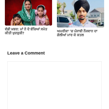
ਵੱਡੀ ਖ਼ਬਰ: ਮਾਂ ਨੇ ਦੋ ਬੱਚਿਆਂ ਸਮੇਤ
ਅਮਰੀਕਾ ‘ਚ ਪੰਜਾਬੀ ਨੌਜਵਾਨ ਦਾ
ਕੀਤੀ ਖੁਦਕੁਸ਼ੀ?
ਗੋਲੀਆਂ ਮਾਰ ਕੇ ਕਤਲ
Leave a Comment
Comment