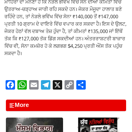
ਮਾਹਿਰਾਂ ਦਾ ਮੰਨਣਾ ਹੈ ਕਿ ਨੇੜਲੇ ਭਵਿੱਖ ਵਿੱਚ ਸੋਨੇ ਦੀਆਂ ਕੀਮਤਾਂ ਵਿੱਚ
ਉਤਰਾਅ-ਚੜ੍ਹਾਅ ਜਾਰੀ ਰਹਿ ਸਕਦੇ ਹਨ। ਜੇਕਰ ਮੌਜੂਦਾ ਹਾਲਾਤ ਬਣੇ
ਰਹਿੰਦੇ ਹਨ, ਤਾਂ ਨੇੜਲੇ ਭਵਿੱਖ ਵਿੱਚ ਸੋਨਾ ₹140,000 ਤੋਂ ₹147,000
ਪ੍ਰਤੀ 10 ਗ੍ਰਾਮ ਦੇ ਦਾਇਰੇ ਵਿੱਚ ਵਪਾਰ ਕਰ ਸਕਦਾ ਹੈ। ਇਸ ਦੇ ਉਲਟ,
ਜੇਕਰ ਹੇਠਾਂ ਵੱਲ ਦਬਾਅ ਤੇਜ਼ ਹੁੰਦਾ ਹੈ, ਤਾਂ ਕੀਮਤਾਂ ₹135,000 ਜਾਂ ਇੱਥੋਂ
ਤੱਕ ਕਿ ₹127,000 ਤੱਕ ਡਿੱਗ ਸਕਦੀਆਂ ਹਨ। ਅੰਤਰਰਾਸ਼ਟਰੀ ਬਾਜ਼ਾਰ
ਵਿੱਚ ਵੀ, ਸੋਨਾ ਕਮਜ਼ੋਰ ਹੋ ਕੇ ਲਗਭਗ $4,250 ਪ੍ਰਤੀ ਔਂਸ ਤੱਕ ਪਹੁੰਚ
ਸਕਦਾ ਹੈ।
F
W
E
T
X
C
S
a
h
m
el
o
h
c
at
ail
e
p
ar
More
e
s
gr
y
e
b
A
a
Li