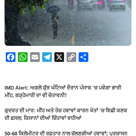
F
W
E
T
X
C
S
a
h
m
el
o
h
c
at
ail
e
p
ar
e
s
gr
y
e
IMD Alert: ਅਗਲੇ ਕੁੱਝ ਘੰਟਿਆਂ ਦੌਰਾਨ ਪੰਜਾਬ ‘ਚ ਪਵੇਗਾ ਭਾਰੀ
b
A
a
Li
ਮੀਂਹ, ਗੜ੍ਹੇਮਾਰੀ ਦਾ ਵੀ ਚੇਤਾਵਨੀ!
o
p
m
n
ਕੁਦਰਤ ਦੀ ਮਾਰ: ਮੀਂਹ ਅਤੇ ਤੇਜ਼ ਹਵਾਵਾਂ ਕਾਰਨ ਖੇਤਾਂ ‘ਚ ਵਿਛੀ ਕਣਕ
o
p
k
ਦੀ ਫ਼ਸਲ; ਕਿਸਾਨਾਂ ਦੀਆਂ ਚਿੰਤਾਵਾਂ ਵਧੀਆਂ
k
50-60 ਕਿਲੋਮੀਟਰ ਦੀ ਰਫ਼ਤਾਰ ਨਾਲ ਚੱਲਣਗੀਆਂ ਹਵਾਵਾਂ; ਪ੍ਰਸ਼ਾਸਨ