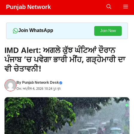
Skip
Punjab Network
Me
to
content
Join WhatsApp
Join Now
IMD Alert: ਅਗਲੇ ਕੁੱਝ ਘੰਟਿਆਂ ਦੌਰਾਨ
ਪੰਜਾਬ ‘ਚ ਪਵੇਗਾ ਭਾਰੀ ਮੀਂਹ, ਗੜ੍ਹੇਮਾਰੀ ਦਾ
ਵੀ ਚੇਤਾਵਨੀ!
By
Punjab Network Desk
On: ਅਪ੍ਰੈਲ 4, 2026 10:24 ਪੂਃ ਦੁਃ