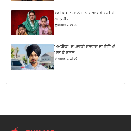
ਵੱਡੀ ਖ਼ਬਰ: ਮਾਂ ਨੇ ਦੋ ਬੱਚਿਆਂ ਸਮੇਤ ਕੀਤੀ
ਖੁਦਕੁਸ਼ੀ?
ਅਗਸਤ 7, 2026
ਅਮਰੀਕਾ ‘ਚ ਪੰਜਾਬੀ ਨੌਜਵਾਨ ਦਾ ਗੋਲੀਆਂ
ਮਾਰ ਕੇ ਕਤਲ
ਅਗਸਤ 7, 2026