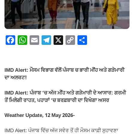
F
W
E
T
X
C
S
a
h
m
el
o
h
c
at
ail
e
p
ar
e
s
gr
y
e
IMD Alert: ਮੌਸਮ ਵਿਭਾਗ ਵੱਲੋਂ ਪੰਜਾਬ ਚ ਭਾਰੀ ਮੀਂਹ ਅਤੇ ਗੜੇਮਾਰੀ
b
A
a
Li
ਦਾ ਅਲਰਟ!
o
p
m
n
IMD Alert: ਪੰਜਾਬ ‘ਚ ਅੱਜ ਮੀਂਹ ਅਤੇ ਗੜੇਮਾਰੀ ਦੇ ਆਸਾਰ: ਗਰਮੀ
o
p
k
ਤੋਂ ਮਿਲੇਗੀ ਰਾਹਤ, ਪਹਾੜਾਂ ‘ਚ ਬਰਫ਼ਬਾਰੀ ਦਾ ਦਿਖੇਗਾ ਅਸਰ
k
Weather Update, 12 May 2026-
IMD Alert: ਪੰਜਾਬ ਵਿੱਚ ਅੱਜ ਸਵੇਰ ਤੋਂ ਹੀ ਮੌਸਮ ਕਾਫ਼ੀ ਸੁਹਾਵਣਾ