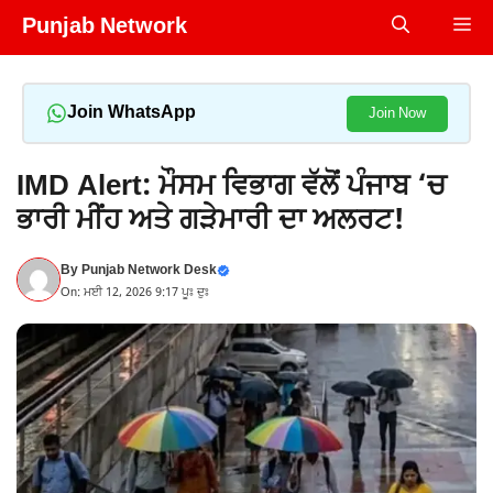
Skip
Punjab Network
Me
to
content
Join WhatsApp
Join Now
IMD Alert: ਮੌਸਮ ਵਿਭਾਗ ਵੱਲੋਂ ਪੰਜਾਬ ‘ਚ
ਭਾਰੀ ਮੀਂਹ ਅਤੇ ਗੜੇਮਾਰੀ ਦਾ ਅਲਰਟ!
By
Punjab Network Desk
On: ਮਈ 12, 2026 9:17 ਪੂਃ ਦੁਃ