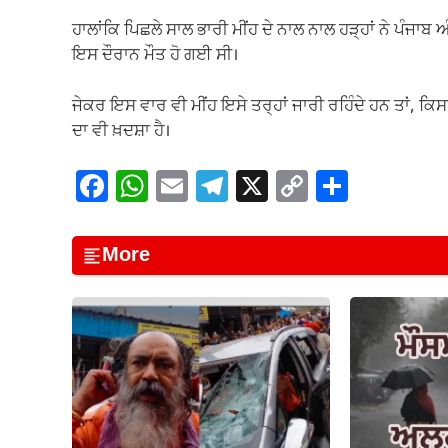
ਹਾਲਾਂਕਿ ਪਿਛਲੇ ਸਾਲ ਭਾਰੀ ਮੀਂਹ ਦੇ ਨਾਲ ਨਾਲ ਹੜ੍ਹਾਂ ਨੇ ਪੰਜਾ
ਇਸ ਦੌਰਾਨ ਮੌਤ ਹੋ ਗਈ ਸੀ।
ਜੇਕਰ ਇਸ ਵਾਰ ਵੀ ਮੀਂਹ ਇਸੇ ਤਰ੍ਹਾਂ ਜਾਰੀ ਰਹਿੰਦੇ ਹਨ ਤਾਂ, ਕਿਸ
ਦਾ ਵੀ ਖ਼ਦਸ਼ਾ ਹੈ।
F
W
E
T
X
C
S
a
h
m
el
o
h
c
at
ail
e
p
ar
More
e
s
gr
y
e
b
A
a
Li
o
p
m
n
o
p
k
k