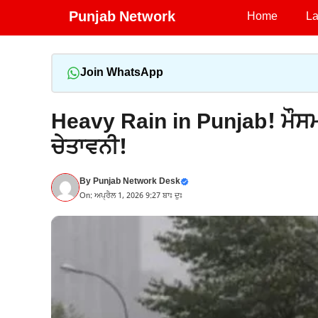
Skip
Punjab Network
Home
La
to
content
Join WhatsApp
Heavy Rain in Punjab! ਮੌਸਮ ਵ
ਚੇਤਾਵਨੀ!
By
Punjab Network Desk
On: ਅਪ੍ਰੈਲ 1, 2026 9:27 ਬਾਃ ਦੁਃ