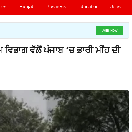
test
Punjab
Business
Education
Jobs
Join Now
ਿਭਾਗ ਵੱਲੋਂ ਪੰਜਾਬ ‘ਚ ਭਾਰੀ ਮੀਂਹ ਦੀ