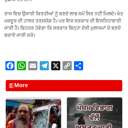
ਰਾਜ ਵਿਚ ਉਸਾਰੀ ਕਿਰਤੀਆਂ ਨੂੰ ਬਣਦੇ ਲਾਭ ਸਮੇਂ ਸਿਰ ਨਹੀਂ ਮਿਲਦੇ। ਖੇਤ
ਮਜਦੂਰ ਦੀ ਹਾਲਤ ਤਰਸਯੋਗ ਹੈ। ਪਰ ਇਸ ਸਰਕਾਰ ਦੀ ਇਸਤਿਹਾਬਾਰੀ
ਜਾਰੀ ਹੈ। ਬਿਹਤਰ ਹੋਵੇਗਾ ਕਿ ਸਰਕਾਰ ਬਿਨ੍ਹਾ ਦੇਰੀ ਮੁਲਾਜਮਾਂ ਦੇ ਬਣਦੇ
ਬਕਾਏ ਜਾਰੀ ਕਰੇ।
F
W
E
T
X
C
S
a
h
m
el
o
h
c
at
ail
e
p
ar
More
e
s
gr
y
e
b
A
a
Li
o
p
m
n
o
p
k