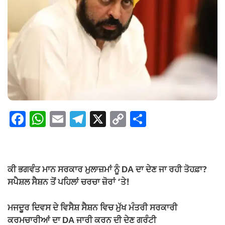
F
W
E
T
X
C
S
a
h
m
el
o
h
c
at
ail
e
p
ar
e
s
gr
y
e
ਕੀ ਭਗਵੰਤ ਮਾਨ ਸਰਕਾਰ ਮੁਲਾਜ਼ਮਾਂ ਨੂੰ DA ਦਾ ਦੇਣ ਜਾ ਰਹੀ ਤੋਹਫ਼ਾ?
b
A
a
Li
ਸਪੈਸ਼ਲ ਸੈਸ਼ਨ ਤੋਂ ਪਹਿਲਾਂ ਚਰਚਾ ਜ਼ੋਰਾਂ ‘ਤੇ!
o
p
m
n
ਮਜਦੂਰ ਦਿਵਸ ਦੇ ਵਿਸੈਸ਼ ਸੈਸ਼ਨ ਵਿਚ ਮੁੱਖ ਮੰਤਰੀ ਸਰਕਾਰੀ
o
p
k
ਕਰਮਚਾਰੀਆਂ ਦਾ DA ਜਾਰੀ ਕਰਨ ਦੀ ਦੇਣ ਗਰੰਟੀ