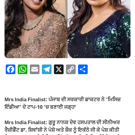
F
W
E
T
X
C
S
a
h
m
el
o
h
c
at
ail
e
p
ar
e
s
gr
y
e
Mrs India Finalist: ਪੰਜਾਬ ਦੀ ਸਰਕਾਰੀ ਡਾਕਟਰ ਨੇ ‘ਮਿਸਿਜ਼
b
A
a
Li
ਇੰਡੀਆ’ ਦੇ ਟਾਪ-10 ‘ਚ ਬਣਾਈ ਜਗ੍ਹਾ
o
p
m
n
Mrs India Finalist: ਗੁਰੂ ਨਾਨਕ ਦੇਵ ਹਸਪਤਾਲ ਦੀ ਸੀਨੀਅਰ
o
p
k
ਰੈਜ਼ੀਡੈਂਟ ਡਾ. ਸ਼ਿਵਾਂਸ਼ੀ ਨੇ ਪੇਸ਼ੇ ਅਤੇ ਸ਼ੌਕ ਨੂੰ ਇਕੱਠੇ ਜੀ ਕੇ ਪੇਸ਼ ਕੀਤੀ