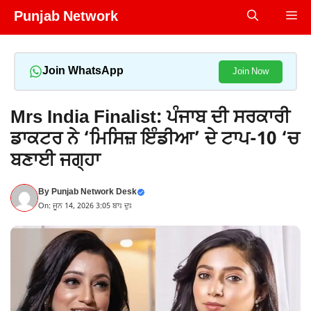
Skip
Punjab Network
Me
to
content
Join WhatsApp
Join Now
Mrs India Finalist: ਪੰਜਾਬ ਦੀ ਸਰਕਾਰੀ
ਡਾਕਟਰ ਨੇ ‘ਮਿਸਿਜ਼ ਇੰਡੀਆ’ ਦੇ ਟਾਪ-10 ‘ਚ
ਬਣਾਈ ਜਗ੍ਹਾ
By
Punjab Network Desk
On: ਜੂਨ 14, 2026 3:05 ਬਾਃ ਦੁਃ