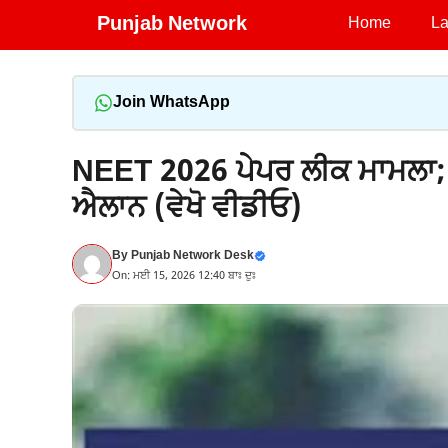
Skip
Punjab Network
Home
La
to
content
Join WhatsApp
NEET 2026 ਪੇਪਰ ਲੀਕ ਮਾਮਲਾ; ਸ
ਐਲਾਨ (ਵੇਖੋ ਵੀਡੀਓ)
By
Punjab Network Desk
On: ਮਈ 15, 2026 12:40 ਬਾਃ ਦੁਃ