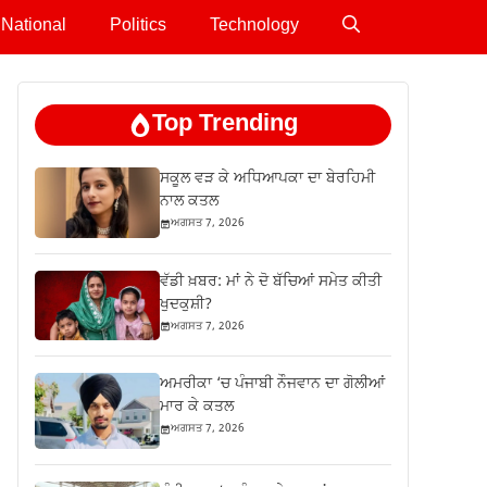
National
Politics
Technology
Top Trending
ਸਕੂਲ ਵੜ ਕੇ ਅਧਿਆਪਕਾ ਦਾ ਬੇਰਹਿਮੀ
ਨਾਲ ਕਤਲ
ਅਗਸਤ 7, 2026
ਵੱਡੀ ਖ਼ਬਰ: ਮਾਂ ਨੇ ਦੋ ਬੱਚਿਆਂ ਸਮੇਤ ਕੀਤੀ
ਖੁਦਕੁਸ਼ੀ?
ਅਗਸਤ 7, 2026
ਅਮਰੀਕਾ ‘ਚ ਪੰਜਾਬੀ ਨੌਜਵਾਨ ਦਾ ਗੋਲੀਆਂ
ਮਾਰ ਕੇ ਕਤਲ
ਅਗਸਤ 7, 2026