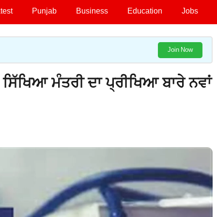
test
Punjab
Business
Education
Jobs
Join Now
ਿੱਖਿਆ ਮੰਤਰੀ ਦਾ ਪ੍ਰੀਖਿਆ ਬਾਰੇ ਨਵਾਂ