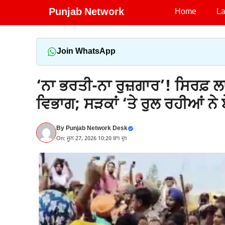
Skip
Punjab Network
Home
La
to
content
Join WhatsApp
‘ਨਾ ਭਰਤੀ-ਨਾ ਰੁਜ਼ਗਾਰ’! ਸਿਰਫ਼ 
ਵਿਭਾਗ; ਸੜਕਾਂ ‘ਤੇ ਰੁਲ ਰਹੀਆਂ ਨੇ 
By
Punjab Network Desk
On: ਜੂਨ 27, 2026 10:20 ਬਾਃ ਦੁਃ