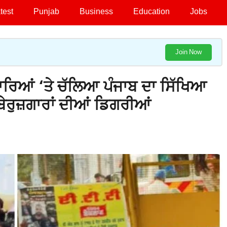
test
Punjab
Business
Education
Jobs
Join Now
ਲਾਰਿਆਂ ‘ਤੇ ਚੱਲਿਆ ਪੰਜਾਬ ਦਾ ਸਿੱਖਿਆ
ਬੇਰੁਜ਼ਗਾਰਾਂ ਦੀਆਂ ਡਿਗਰੀਆਂ