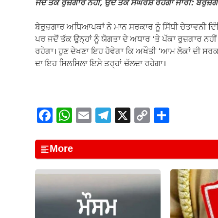
ਜਦੋਂ ਤੱਕ ਰੁਜ਼ਗਾਰ ਨਹੀਂ, ਉਦੋਂ ਤੱਕ ਸੰਘਰਸ਼ ਰਹੇਗਾ ਜਾਰੀ: ਬੇਰੁਜ਼
ਬੇਰੁਜ਼ਗਾਰ ਅਧਿਆਪਕਾਂ ਨੇ ਮਾਨ ਸਰਕਾਰ ਨੂੰ ਸਿੱਧੀ ਚੇਤਾਵਨੀ ਦਿੰ
ਪਰ ਜਦੋਂ ਤੱਕ ਉਨ੍ਹਾਂ ਨੂੰ ਯੋਗਤਾ ਦੇ ਅਧਾਰ ‘ਤੇ ਪੱਕਾ ਰੁਜ਼ਗਾਰ ਨਹੀਂ
ਰਹੇਗਾ। ਹੁਣ ਦੇਖਣਾ ਇਹ ਹੋਵੇਗਾ ਕਿ ਅਖੌਤੀ ‘ਆਮ ਲੋਕਾਂ ਦੀ ਸਰਕਾਰ’
ਦਾ ਇਹ ਸਿਲਸਿਲਾ ਇਸੇ ਤਰ੍ਹਾਂ ਚੱਲਦਾ ਰਹੇਗਾ।
F
W
E
T
X
C
S
a
h
m
el
o
h
c
at
ail
e
p
ar
More
e
s
gr
y
e
b
A
a
Li
o
p
m
n
o
p
k