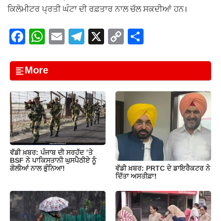
ਕਿਲੋਮੀਟਰ ਪ੍ਰਤੀ ਘੰਟਾ ਦੀ ਰਫ਼ਤਾਰ ਨਾਲ ਚੱਲ ਸਕਦੀਆਂ ਹਨ।
F
W
E
T
X
C
S
a
h
m
el
o
h
c
at
ail
e
p
ar
More
e
s
gr
y
e
b
A
a
Li
o
p
m
n
o
p
k
k
ਵੱਡੀ ਖ਼ਬਰ: ਪੰਜਾਬ ਦੀ ਸਰਹੱਦ ‘ਤੇ
BSF ਨੇ ਪਾਕਿਸਤਾਨੀ ਘੁਸਪੈਠੀਏ ਨੂੰ
ਵੱਡੀ ਖ਼ਬਰ: PRTC ਦੇ ਡਾਇਰੈਕਟਰ ਨੇ
ਗੋਲੀਆਂ ਨਾਲ ਭੁੰਨਿਆ!
ਦਿੱਤਾ ਅਸਤੀਫ਼ਾ!