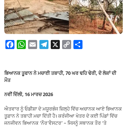
F
W
E
T
X
C
S
a
h
m
el
o
h
c
at
ail
e
p
ar
e
s
gr
y
e
ਭਿਆਨਕ ਤੂਫਾਨ ਨੇ ਮਚਾਈ ਤਬਾਹੀ, 70 ਘਰ ਢਹਿ ਢੇਰੀ, ਦੋ ਲੋਕਾਂ ਦੀ
b
A
a
Li
ਮੌਤ
o
p
m
n
ਨਵੀਂ ਦਿੱਲੀ, 16 ਮਾਰਚ 2026
o
p
k
k
ਐਤਵਾਰ ਨੂੰ ਓਡੀਸ਼ਾ ਦੇ ਮਯੂਰਭੰਜ ਜ਼ਿਲ੍ਹੇ ਵਿੱਚ ਅਚਾਨਕ ਆਏ ਭਿਆਨਕ
ਤੂਫ਼ਾਨ ਨੇ ਤਬਾਹੀ ਮਚਾ ਦਿੱਤੀ ਹੈ। ਕਰੰਜੀਆ ਖੇਤਰ ਦੇ ਕਈ ਪਿੰਡਾਂ ਵਿੱਚ
ਜਨਜੀਵਨ ਭਿਆਨਕ ‘ਨੌਰ’ਵੈਸਟਰ’ – ਜਿਸਨੂੰ ਸਥਾਨਕ ਤੌਰ ‘ਤੇ