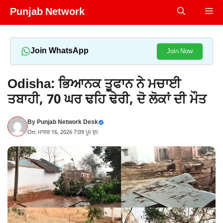
Skip
Punjab Network
Me
to
content
Join WhatsApp
Join Now
Odisha: ਭਿਆਨਕ ਤੂਫਾਨ ਨੇ ਮਚਾਈ
ਤਬਾਹੀ, 70 ਘਰ ਢਹਿ ਢੇਰੀ, ਦੋ ਲੋਕਾਂ ਦੀ ਮੌਤ
By
Punjab Network Desk
On: ਮਾਰਚ 16, 2026 7:09 ਪੂਃ ਦੁਃ