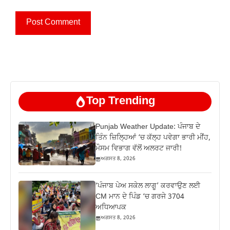
Top Trending
Punjab Weather Update: ਪੰਜਾਬ ਦੇ
ਤਿੰਨ ਜ਼‍ਿਲ੍ਹਿਆਂ ‘ਚ ਕੱਲ੍ਹ ਪਵੇਗਾ ਭਾਰੀ ਮੀਂਹ,
ਮੌਸਮ ਵਿਭਾਗ ਵੱਲੋਂ ਅਲਰਟ ਜਾਰੀ!
ਅਗਸਤ 8, 2026
‘ਪੰਜਾਬ ਪੇਅ ਸਕੇਲ ਲਾਗੂ’ ਕਰਵਾਉਣ ਲਈ
CM ਮਾਨ ਦੇ ਪਿੰਡ ‘ਚ ਗਰਜੇ 3704
ਅਧਿਆਪਕ
ਅਗਸਤ 8, 2026