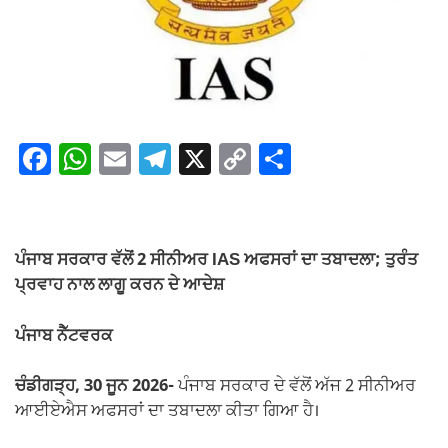
F
W
E
T
X
C
S
a
h
m
el
o
h
c
at
ail
e
p
ar
e
s
gr
y
e
ਪੰਜਾਬ ਸਰਕਾਰ ਵੱਲੋਂ 2 ਸੀਨੀਅਰ IAS ਅਫਸਰਾਂ ਦਾ ਤਬਾਦਲਾ; ਤੁਰੰਤ
b
A
a
Li
ਪ੍ਰਵਾਹ ਨਾਲ ਲਾਗੂ ਕਰਨ ਦੇ ਆਦੇਸ਼
o
p
m
n
ਪੰਜਾਬ ਨੈੱਟਵਰਕ
o
p
k
k
ਚੰਡੀਗੜ੍ਹ, 30 ਜੂਨ 2026-
ਪੰਜਾਬ ਸਰਕਾਰ ਦੇ ਵੱਲੋਂ ਅੱਜ 2 ਸੀਨੀਅਰ
ਆਈਏਐਸ ਅਫਸਰਾਂ ਦਾ ਤਬਾਦਲਾ ਕੀਤਾ ਗਿਆ ਹੈ।