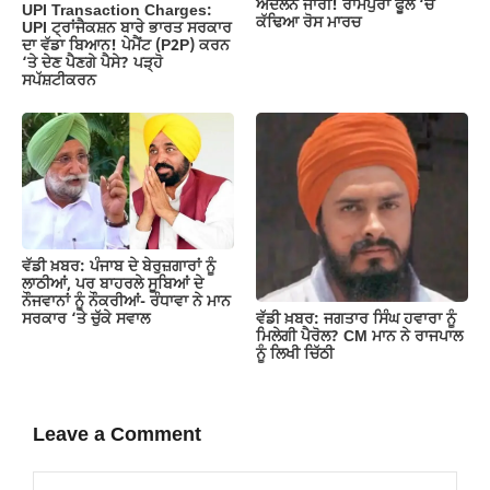
ਅੰਦੋਲਨ ਜਾਰੀ! ਰਾਮਪੁਰਾ ਫੂਲ ‘ਚ
UPI Transaction Charges:
ਕੱਢਿਆ ਰੋਸ ਮਾਰਚ
UPI ਟ੍ਰਾਂਜੈਕਸ਼ਨ ਬਾਰੇ ਭਾਰਤ ਸਰਕਾਰ
ਦਾ ਵੱਡਾ ਬਿਆਨ! ਪੇਮੈਂਟ (P2P) ਕਰਨ
‘ਤੇ ਦੇਣ ਪੈਣਗੇ ਪੈਸੇ? ਪੜ੍ਹੋ
ਸਪੱਸ਼ਟੀਕਰਨ
ਵੱਡੀ ਖ਼ਬਰ: ਪੰਜਾਬ ਦੇ ਬੇਰੁਜ਼ਗਾਰਾਂ ਨੂੰ
ਲਾਠੀਆਂ, ਪਰ ਬਾਹਰਲੇ ਸੂਬਿਆਂ ਦੇ
ਨੌਜਵਾਨਾਂ ਨੂੰ ਨੌਕਰੀਆਂ- ਰੰਧਾਵਾ ਨੇ ਮਾਨ
ਵੱਡੀ ਖ਼ਬਰ: ਜਗਤਾਰ ਸਿੰਘ ਹਵਾਰਾ ਨੂੰ
ਸਰਕਾਰ ‘ਤੇ ਚੁੱਕੇ ਸਵਾਲ
ਮਿਲੇਗੀ ਪੈਰੋਲ? CM ਮਾਨ ਨੇ ਰਾਜਪਾਲ
ਨੂੰ ਲਿਖੀ ਚਿੱਠੀ
Leave a Comment
Comment