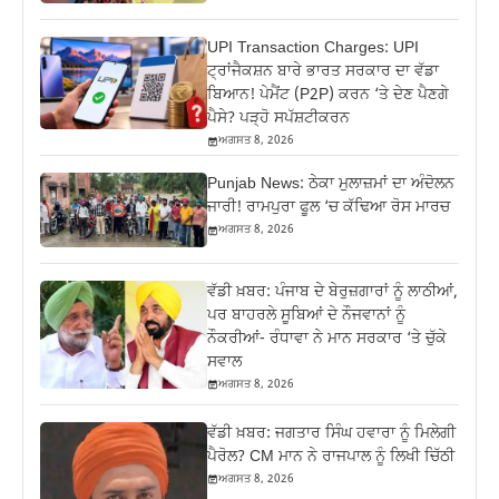
UPI Transaction Charges: UPI
ਟ੍ਰਾਂਜੈਕਸ਼ਨ ਬਾਰੇ ਭਾਰਤ ਸਰਕਾਰ ਦਾ ਵੱਡਾ
ਬਿਆਨ! ਪੇਮੈਂਟ (P2P) ਕਰਨ ‘ਤੇ ਦੇਣ ਪੈਣਗੇ
ਪੈਸੇ? ਪੜ੍ਹੋ ਸਪੱਸ਼ਟੀਕਰਨ
ਅਗਸਤ 8, 2026
Punjab News: ਠੇਕਾ ਮੁਲਾਜ਼ਮਾਂ ਦਾ ਅੰਦੋਲਨ
ਜਾਰੀ! ਰਾਮਪੁਰਾ ਫੂਲ ‘ਚ ਕੱਢਿਆ ਰੋਸ ਮਾਰਚ
ਅਗਸਤ 8, 2026
ਵੱਡੀ ਖ਼ਬਰ: ਪੰਜਾਬ ਦੇ ਬੇਰੁਜ਼ਗਾਰਾਂ ਨੂੰ ਲਾਠੀਆਂ,
ਪਰ ਬਾਹਰਲੇ ਸੂਬਿਆਂ ਦੇ ਨੌਜਵਾਨਾਂ ਨੂੰ
ਨੌਕਰੀਆਂ- ਰੰਧਾਵਾ ਨੇ ਮਾਨ ਸਰਕਾਰ ‘ਤੇ ਚੁੱਕੇ
ਸਵਾਲ
ਅਗਸਤ 8, 2026
ਵੱਡੀ ਖ਼ਬਰ: ਜਗਤਾਰ ਸਿੰਘ ਹਵਾਰਾ ਨੂੰ ਮਿਲੇਗੀ
ਪੈਰੋਲ? CM ਮਾਨ ਨੇ ਰਾਜਪਾਲ ਨੂੰ ਲਿਖੀ ਚਿੱਠੀ
ਅਗਸਤ 8, 2026