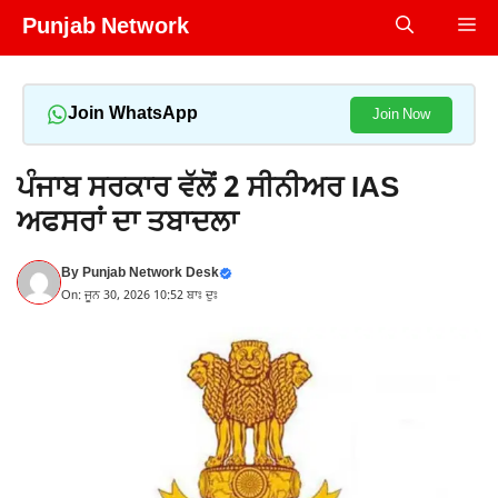
Skip
Punjab Network
Me
to
content
Join WhatsApp
Join Now
ਪੰਜਾਬ ਸਰਕਾਰ ਵੱਲੋਂ 2 ਸੀਨੀਅਰ IAS
ਅਫਸਰਾਂ ਦਾ ਤਬਾਦਲਾ
By
Punjab Network Desk
On: ਜੂਨ 30, 2026 10:52 ਬਾਃ ਦੁਃ