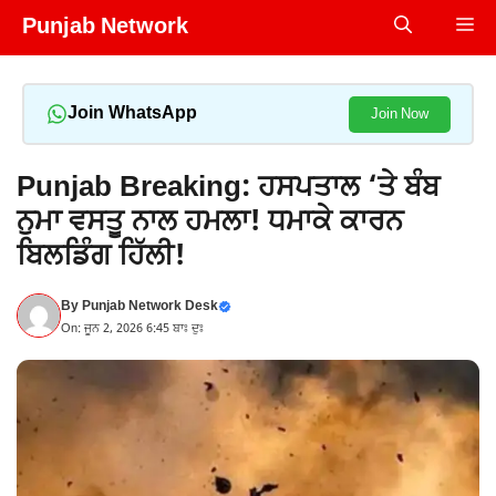
Skip
Punjab Network
Me
to
content
Join WhatsApp
Join Now
Punjab Breaking: ਹਸਪਤਾਲ ‘ਤੇ ਬੰਬ
ਨੁਮਾ ਵਸਤੂ ਨਾਲ ਹਮਲਾ! ਧਮਾਕੇ ਕਾਰਨ
ਬਿਲਡਿੰਗ ਹਿੱਲੀ!
By
Punjab Network Desk
On: ਜੂਨ 2, 2026 6:45 ਬਾਃ ਦੁਃ