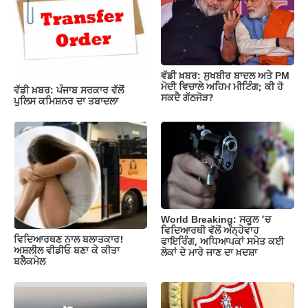
o
p
m
n
o
p
k
k
ਵੱਡੀ ਖ਼ਬਰ: ਸੁਖਬੀਰ ਬਾਦਲ ਅਤੇ PM
ਮੋਦੀ ਵਿਚਾਲੇ ਅਹਿਮ ਮੀਟਿੰਗ; ਕੀ ਹੋ
ਵੱਡੀ ਖ਼ਬਰ: ਪੰਜਾਬ ਸਰਕਾਰ ਵੱਲੋਂ
ਸਕਦੈ ਗੱਠਜੋੜ?
ਪੁਲਿਸ ਕਮਿਸ਼ਨਰ ਦਾ ਤਬਾਦਲਾ
World Breaking: ਸਕੂਲ ‘ਚ
ਵਿਦਿਆਰਥੀ ਵੱਲੋਂ ਅੰਨ੍ਹੇਵਾਹ
ਵਿਦਿਆਰਥਣ ਨਾਲ ਬਲਾਤਕਾਰ!
ਫਾਇਰਿੰਗ, ਅਧਿਆਪਕਾਂ ਸਮੇਤ ਕਈ
ਅਸ਼ਲੀਲ ਵੀਡੀਓ ਬਣਾ ਕੇ ਕੀਤਾ
ਲੋਕਾਂ ਦੇ ਮਾਰੇ ਜਾਣ ਦਾ ਖ਼ਦਸ਼ਾ
ਬਲੈਕਮੇਲ