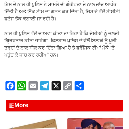
ਇਸ ਦੇ ਨਾਲ ਹੀ ਪੁਲਿਸ ਨੇ ਮਾਮਲੇ ਦੀ ਗੰਭੀਰਤਾ ਦੇ ਨਾਲ ਜਾਂਚ ਆਰੰਭ
ਦਿੱਤੀ ਹੈ ਅਤੇ ਇੱਕ ਟੀਮ ਦਾ ਗਠਨ ਕਰ ਦਿੱਤਾ ਹੈ, ਜਿਸ ਦੇ ਵੱਲੋਂ ਸੀਸੀਟੀ
ਫੁਟੇਜ ਤੱਕ ਕੰਗਾਲੀ ਜਾ ਰਹੀ ਹੈ।
ਨਾਲ ਹੀ ਪੁਲਿਸ ਵੱਲੋਂ ਦਾਅਵਾ ਕੀਤਾ ਜਾ ਰਿਹਾ ਹੈ ਕਿ ਦੋਸ਼ੀਆਂ ਨੂੰ ਜਲਦੀ
ਗ੍ਰਿਫਤਾਰ ਕੀਤਾ ਜਾਵੇਗਾ। ਫਿਲਹਾਲ ਪੁਲਿਸ ਦੇ ਵੱਲੋਂ ਇਲਾਕੇ ਨੂੰ ਪੂਰੀ
ਤਰ੍ਹਾਂ ਦੇ ਨਾਲ ਸੀਲ ਕਰ ਦਿੱਤਾ ਗਿਆ ਹੈ ਤੇ ਫਰੈਂਸਿਕ ਟੀਮਾਂ ਮੌਕੇ ‘ਤੇ
ਪਹੁੰਚ ਕੇ ਜਾਂਚ ਕਰ ਰਹੀਆਂ ਹਨ।
F
W
E
T
X
C
S
a
h
m
el
o
h
c
at
ail
e
p
ar
More
e
s
gr
y
e
b
A
a
Li