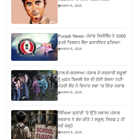
ਅਗਸਤ 6, 2026
Punjab News: ਪੰਜਾਬ ਵਿਜੀਲੈਂਸ ਨੇ 5000
ਰੁਪਏ ਰਿਸ਼ਵਤ ਲੈਂਦਾ ਡਰਾਈਵਰ ਫੜਿਆ!
ਅਗਸਤ 6, 2026
ਹਾਲ-ਏ-ਬਦਲਾਅ! ਪੰਜਾਬ ਦੇ ਸਰਕਾਰੀ ਸਕੂਲਾਂ
ਨੂੰ ਮੁਫ਼ਤ ਬਿਜਲੀ ਦੇਣ ਦੀ ਕੋਈ ਯੋਜਨਾ ਨਹੀਂ-
ਮੰਤਰੀ ਸੌਂਦ ਨੇ ਵਿਧਾਨ ਸਭਾ ‘ਚ ਦਿੱਤਾ ਜਵਾਬ
ਅਗਸਤ 6, 2026
ਸਿੱਖਿਆ ਕ੍ਰਾਂਤੀ ‘ਤੇ ਉੱਠੇ ਸਵਾਲ! ਪੰਜਾਬ
ਸਰਕਾਰ ਨੇ ਬੰਦ ਕੀਤੇ 7 ਸਕੂਲ; ਸਿਰਫ਼ 2 ਹੀ
ਨਵੇਂ ਖੋਲ੍ਹੇ
ਅਗਸਤ 6, 2026