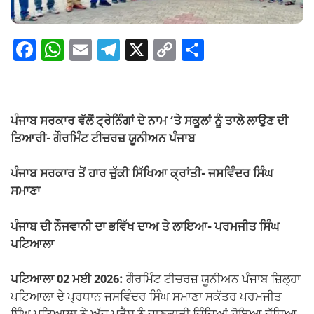
F
W
E
T
X
C
S
a
h
m
el
o
h
c
at
ail
e
p
ar
e
s
gr
y
e
ਪੰਜਾਬ ਸਰਕਾਰ ਵੱਲੋਂ ਟ੍ਰੇਨਿੰਗਾਂ ਦੇ ਨਾਮ ‘ਤੇ ਸਕੂਲਾਂ ਨੂੰ ਤਾਲੇ ਲਾਉਣ ਦੀ
b
A
a
Li
ਤਿਆਰੀ- ਗੌਰਮਿੰਟ ਟੀਚਰਜ਼ ਯੂਨੀਅਨ ਪੰਜਾਬ
o
p
m
n
ਪੰਜਾਬ ਸਰਕਾਰ ਤੋਂ ਹਾਰ ਚੁੱਕੀ ਸਿੱਖਿਆ ਕ੍ਰਾਂਤੀ- ਜਸਵਿੰਦਰ ਸਿੰਘ
o
p
k
ਸਮਾਣਾ
k
ਪੰਜਾਬ ਦੀ ਨੌਜਵਾਨੀ ਦਾ ਭਵਿੱਖ ਦਾਅ ਤੇ ਲਾਇਆ- ਪਰਮਜੀਤ ਸਿੰਘ
ਪਟਿਆਲਾ
ਪਟਿਆਲਾ 02 ਮਈ 2026:
ਗੌਰਮਿੰਟ ਟੀਚਰਜ਼ ਯੂਨੀਅਨ ਪੰਜਾਬ ਜ਼ਿਲ੍ਹਾ
ਪਟਿਆਲਾ ਦੇ ਪ੍ਰਧਾਨ ਜਸਵਿੰਦਰ ਸਿੰਘ ਸਮਾਣਾ ਸਕੱਤਰ ਪਰਮਜੀਤ