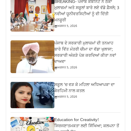
BREAKING- ਪੰਜਾਬ ਕੈਬਨਿਟ ਨੇ ਠੇਕਾ
ਮੁਲਾਜ਼ਮਾਂ ਅਤੇ ਸਕੂਲਾਂ ਬਾਰੇ ਲਏ ਵੱਡੇ ਫ਼ੈਸਲੇ; 3
ਨਵੀਆਂ ਯੂਨੀਵਰਸਿਟੀਆਂ ਨੂੰ ਵੀ ਦਿੱਤੀ
ਮਨਜ਼ੂਰੀ
ਅਗਸਤ 5, 2026
ਪੰਜਾਬ ਦੇ ਸਰਕਾਰੀ ਮੁਲਾਜ਼ਮਾਂ ਦੀ ਤਨਖ਼ਾਹ
ਬਾਰੇ ਵਿੱਤ ਮੰਤਰੀ ਚੀਮਾ ਦਾ ਵੱਡਾ ਖੁਲਾਸਾ;
ਸਰਕਾਰੀ ਅੰਕੜੇ ਪੇਸ਼ ਕਰਦਿਆਂ ਕੀਤਾ ਨਵਾਂ
ਦਾਅਵਾ
ਅਗਸਤ 5, 2026
ਸਕੂਲ ‘ਚ ਵੜ ਕੇ ਮਹਿਲਾ ਅਧਿਆਪਕਾ ਦਾ
ਬੇਰਹਿਮੀ ਨਾਲ ਕਤਲ
ਅਗਸਤ 5, 2026
Education for Creativity!
ਸਿਰਜਣਾਤਮਕਤਾ ਲਈ ਸਿੱਖਿਆ; ਕਲਪਨਾ ਤੋਂ