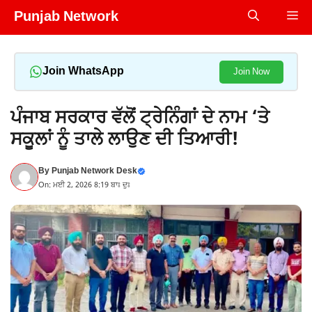
Skip
Punjab Network
Me
to
content
Join WhatsApp
Join Now
ਪੰਜਾਬ ਸਰਕਾਰ ਵੱਲੋਂ ਟ੍ਰੇਨਿੰਗਾਂ ਦੇ ਨਾਮ ‘ਤੇ
ਸਕੂਲਾਂ ਨੂੰ ਤਾਲੇ ਲਾਉਣ ਦੀ ਤਿਆਰੀ!
By
Punjab Network Desk
On: ਮਈ 2, 2026 8:19 ਬਾਃ ਦੁਃ