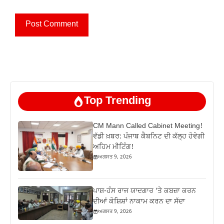
Top Trending
CM Mann Called Cabinet Meeting!
ਵੱਡੀ ਖ਼ਬਰ: ਪੰਜਾਬ ਕੈਬਨਿਟ ਦੀ ਕੱਲ੍ਹ ਹੋਵੇਗੀ
ਅਹਿਮ ਮੀਟਿੰਗ!
ਅਗਸਤ 9, 2026
ਪਾਸ਼-ਹੰਸ ਰਾਜ ਯਾਦਗਾਰ ‘ਤੇ ਕਬਜ਼ਾ ਕਰਨ
ਦੀਆਂ ਕੋਸ਼ਿਸ਼ਾਂ ਨਾਕਾਮ ਕਰਨ ਦਾ ਸੱਦਾ
ਅਗਸਤ 9, 2026