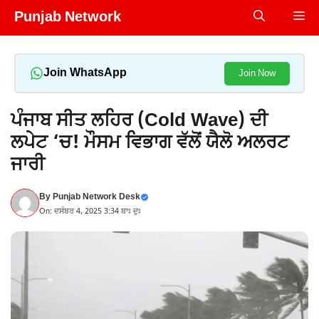
Skip
Punjab Network
Me
to
content
Join WhatsApp
Join Now
ਪੰਜਾਬ ਸੀਤ ਲਹਿਰ (Cold Wave) ਦੀ
ਲਪੇਟ ‘ਚ! ਮੌਸਮ ਵਿਭਾਗ ਵੱਲੋਂ ਯੈਲੋ ਅਲਰਟ
ਜਾਰੀ
By
Punjab Network Desk
On: ਦਸੰਬਰ 4, 2025 3:34 ਬਾਃ ਦੁਃ