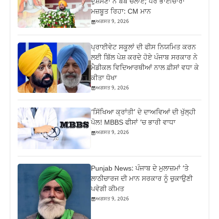
ਦੁਸ਼ਮਣਾਂ ਨੇ ਬੰਬ ਚਲਾਏ; ਪਰ ਭਾਈਚਾਰਾ
ਮਜ਼ਬੂਤ ਰਿਹਾ: CM ਮਾਨ
ਅਗਸਤ 9, 2026
ਪ੍ਰਾਈਵੇਟ ਸਕੂਲਾਂ ਦੀ ਫੀਸ ਨਿਯਮਿਤ ਕਰਨ
ਲਈ ਬਿੱਲ ਪੇਸ਼ ਕਰਦੇ ਹੋਏ ਪੰਜਾਬ ਸਰਕਾਰ ਨੇ
ਮੈਡੀਕਲ ਵਿਦਿਆਰਥੀਆਂ ਨਾਲ ਫ਼ੀਸਾਂ ਵਧਾ ਕੇ
ਕੀਤਾ ਧੋਖਾ
ਅਗਸਤ 9, 2026
‘ਸਿੱਖਿਆ ਕ੍ਰਾਂਤੀ’ ਦੇ ਦਾਅਵਿਆਂ ਦੀ ਖੁੱਲ੍ਹੀ
ਪੋਲ! MBBS ਫੀਸਾਂ ‘ਚ ਭਾਰੀ ਵਾਧਾ
ਅਗਸਤ 9, 2026
Punjab News: ਪੰਜਾਬ ਦੇ ਮੁਲਾਜ਼ਮਾਂ ‘ਤੇ
ਲਾਠੀਚਾਰਜ ਦੀ ਮਾਨ ਸਰਕਾਰ ਨੂੰ ਚੁਕਾਉਣੀ
ਪਵੇਗੀ ਕੀਮਤ
ਅਗਸਤ 9, 2026