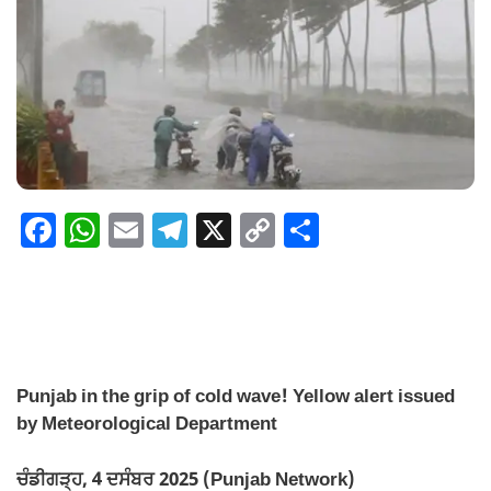
F
W
E
T
X
C
S
a
h
m
el
o
h
c
at
ail
e
p
ar
e
s
gr
y
e
b
A
a
Li
o
p
m
n
Punjab in the grip of cold wave! Yellow alert issued
by Meteorological Department
o
p
k
k
ਚੰਡੀਗੜ੍ਹ, 4 ਦਸੰਬਰ 2025 (Punjab Network)