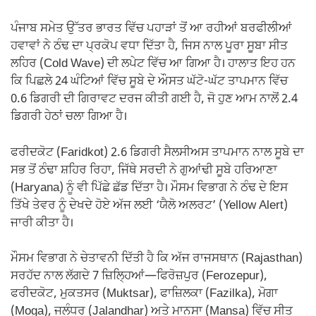
ਪੰਜਾਬ ਸਮੇਤ ਉੱਤਰ ਭਾਰਤ ਵਿੱਚ ਪਹਾੜਾਂ ਤੋਂ ਆ ਰਹੀਆਂ ਬਰਫੀਲੀਆਂ
ਹਵਾਵਾਂ ਨੇ ਠੰਢ ਦਾ ਪ੍ਰਕੋਪ ਵਧਾ ਦਿੱਤਾ ਹੈ, ਜਿਸ ਨਾਲ ਪੂਰਾ ਸੂਬਾ ਸੀਤ
ਲਹਿਰ (Cold Wave) ਦੀ ਲਪੇਟ ਵਿੱਚ ਆ ਗਿਆ ਹੈ। ਹਾਲਾਤ ਇਹ ਹਨ
ਕਿ ਪਿਛਲੇ 24 ਘੰਟਿਆਂ ਵਿੱਚ ਸੂਬੇ ਦੇ ਔਸਤ ਘੱਟੋ-ਘੱਟ ਤਾਪਮਾਨ ਵਿੱਚ
0.6 ਡਿਗਰੀ ਦੀ ਗਿਰਾਵਟ ਦਰਜ ਕੀਤੀ ਗਈ ਹੈ, ਜੋ ਹੁਣ ਆਮ ਨਾਲੋਂ 2.4
ਡਿਗਰੀ ਹੇਠਾਂ ਚਲਾ ਗਿਆ ਹੈ।
ਫਰੀਦਕੋਟ (Faridkot) 2.6 ਡਿਗਰੀ ਸੈਲਸੀਅਸ ਤਾਪਮਾਨ ਨਾਲ ਸੂਬੇ ਦਾ
ਸਭ ਤੋਂ ਠੰਢਾ ਸ਼ਹਿਰ ਰਿਹਾ, ਜਿੱਥੇ ਸਰਦੀ ਨੇ ਗੁਆਂਢੀ ਸੂਬੇ ਹਰਿਆਣਾ
(Haryana) ਨੂੰ ਵੀ ਪਿੱਛੇ ਛੱਡ ਦਿੱਤਾ ਹੈ। ਮੌਸਮ ਵਿਭਾਗ ਨੇ ਠੰਢ ਦੇ ਇਸ
ਤਿੱਖੇ ਤੇਵਰ ਨੂੰ ਦੇਖਦੇ ਹੋਏ ਅੱਜ ਲਈ ‘ਯੈਲੋ ਅਲਰਟ’ (Yellow Alert)
ਜਾਰੀ ਕੀਤਾ ਹੈ।
ਮੌਸਮ ਵਿਭਾਗ ਨੇ ਚੇਤਾਵਨੀ ਦਿੱਤੀ ਹੈ ਕਿ ਅੱਜ ਰਾਜਸਥਾਨ (Rajasthan)
ਸਰਹੱਦ ਨਾਲ ਲੱਗਦੇ 7 ਜ਼ਿਲ੍ਹਿਆਂ—ਫਿਰੋਜ਼ਪੁਰ (Ferozepur),
ਫਰੀਦਕੋਟ, ਮੁਕਤਸਰ (Muktsar), ਫਾਜ਼ਿਲਕਾ (Fazilka), ਮੋਗਾ
(Moga), ਜਲੰਧਰ (Jalandhar) ਅਤੇ ਮਾਨਸਾ (Mansa) ਵਿੱਚ ਸੀਤ