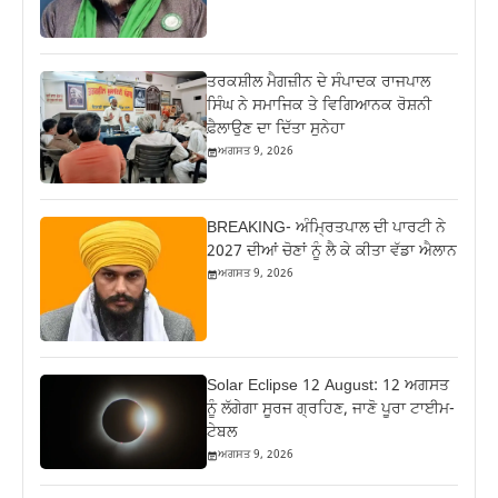
ਤਰਕਸ਼ੀਲ ਮੈਗਜ਼ੀਨ ਦੇ ਸੰਪਾਦਕ ਰਾਜਪਾਲ
ਸਿੰਘ ਨੇ ਸਮਾਜਿਕ ਤੇ ਵਿਗਿਆਨਕ ਰੋਸ਼ਨੀ
ਫ਼ੈਲਾਉਣ ਦਾ ਦਿੱਤਾ ਸੁਨੇਹਾ
ਅਗਸਤ 9, 2026
BREAKING- ਅੰਮ੍ਰਿਤਪਾਲ ਦੀ ਪਾਰਟੀ ਨੇ
2027 ਦੀਆਂ ਚੋਣਾਂ ਨੂੰ ਲੈ ਕੇ ਕੀਤਾ ਵੱਡਾ ਐਲਾਨ
ਅਗਸਤ 9, 2026
Solar Eclipse 12 August: 12 ਅਗਸਤ
ਨੂੰ ਲੱਗੇਗਾ ਸੂਰਜ ਗ੍ਰਹਿਣ, ਜਾਣੋ ਪੂਰਾ ਟਾਈਮ-
ਟੇਬਲ
ਅਗਸਤ 9, 2026