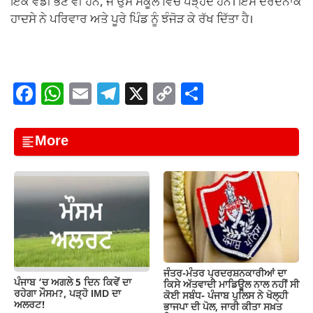
ਇੱਕ ਵੱਡੀ ਭੈਣ ਵੀ ਹਨ, ਜੋ ਉਸੇ ਸਕੂਲ ਵਿੱਚ ਪੜ੍ਹਦੇ ਹਨ। ਇਸ ਦਰਦਨਾਕ
ਹਾਦਸੇ ਨੇ ਪਰਿਵਾਰ ਅਤੇ ਪੂਰੇ ਪਿੰਡ ਨੂੰ ਝੰਜੋੜ ਕੇ ਰੱਖ ਦਿੱਤਾ ਹੈ।
F
W
E
T
X
C
S
a
h
m
el
o
h
c
at
ail
e
p
ar
More
e
s
gr
y
e
b
A
a
Li
o
p
m
n
o
p
k
k
ਜੰਤਰ-ਮੰਤਰ ਪ੍ਰਦਰਸ਼ਨਕਾਰੀਆਂ ਦਾ
ਪੰਜਾਬ ‘ਚ ਅਗਲੇ 5 ਦਿਨ ਕਿਵੇਂ ਦਾ
ਕਿਸੇ ਅੱਤਵਾਦੀ ਮਾਡਿਊਲ ਨਾਲ ਨਹੀਂ ਸੀ
ਰਹੇਗਾ ਮੌਸਮ?, ਪੜ੍ਹੋ IMD ਦਾ
ਕੋਈ ਸਬੰਧ- ਪੰਜਾਬ ਪੁਲਿਸ ਨੇ ਖੋਲ੍ਹੀ
ਅਲਰਟ!
ਭਾਜਪਾ ਦੀ ਪੋਲ, ਜਾਰੀ ਕੀਤਾ ਸਖ਼ਤ