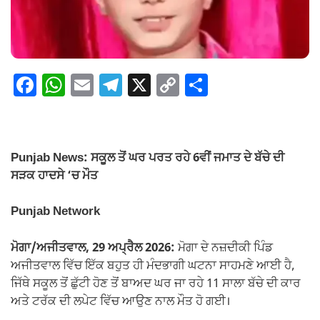
F
W
E
T
X
C
S
a
h
m
el
o
h
c
at
ail
e
p
ar
e
s
gr
y
e
Punjab News: ਸਕੂਲ ਤੋਂ ਘਰ ਪਰਤ ਰਹੇ 6ਵੀਂ ਜਮਾਤ ਦੇ ਬੱਚੇ ਦੀ
b
A
a
Li
ਸੜਕ ਹਾਦਸੇ ‘ਚ ਮੌਤ
o
p
m
n
Punjab Network
o
p
k
k
ਮੋਗਾ/ਅਜੀਤਵਾਲ, 29 ਅਪ੍ਰੈਲ 2026:
ਮੋਗਾ ਦੇ ਨਜ਼ਦੀਕੀ ਪਿੰਡ
ਅਜੀਤਵਾਲ ਵਿੱਚ ਇੱਕ ਬਹੁਤ ਹੀ ਮੰਦਭਾਗੀ ਘਟਨਾ ਸਾਹਮਣੇ ਆਈ ਹੈ,
ਜਿੱਥੇ ਸਕੂਲ ਤੋਂ ਛੁੱਟੀ ਹੋਣ ਤੋਂ ਬਾਅਦ ਘਰ ਜਾ ਰਹੇ 11 ਸਾਲਾ ਬੱਚੇ ਦੀ ਕਾਰ
ਅਤੇ ਟਰੱਕ ਦੀ ਲਪੇਟ ਵਿੱਚ ਆਉਣ ਨਾਲ ਮੌਤ ਹੋ ਗਈ।