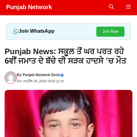
Skip
Punjab Network
Me
to
content
Join WhatsApp
Join Now
Punjab News: ਸਕੂਲ ਤੋਂ ਘਰ ਪਰਤ ਰਹੇ
6ਵੀਂ ਜਮਾਤ ਦੇ ਬੱਚੇ ਦੀ ਸੜਕ ਹਾਦਸੇ ‘ਚ ਮੌਤ
By
Punjab Network Desk
On: ਅਪ੍ਰੈਲ 29, 2026 10:03 ਪੂਃ ਦੁਃ