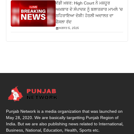
ਵੱਡੀ ਖ਼ਬਰ: High Court ਨੇ ਮਸ਼ਹੂਰ
ਅਖ਼ਬਾਰ ਦੇ ਸੰਪਾਦਕ ਨੂੰ ਬਲਾਤਕਾਰ ਮਾਮਲੇ ‘ਚ
ਠਹਿਰਾਇਆ ਦੋਸ਼ੀ! ਹੇਠਲੀ ਅਦਾਲਤ ਦਾ
ਫੈਸਲਾ ਰੱਦ
ਅਗਸਤ 6, 2026
Punjab Network is a media organization that was launched on
May 28, 2020. We are basically targetting Punjab Region of
India. But we are also publishing news related to International,
Business, National, Education, Health, Sports etc.