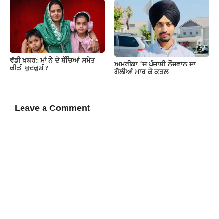
ਵੱਡੀ ਖ਼ਬਰ: ਮਾਂ ਨੇ ਦੋ ਬੱਚਿਆਂ ਸਮੇਤ
ਅਮਰੀਕਾ ‘ਚ ਪੰਜਾਬੀ ਨੌਜਵਾਨ ਦਾ
ਕੀਤੀ ਖੁਦਕੁਸ਼ੀ?
ਗੋਲੀਆਂ ਮਾਰ ਕੇ ਕਤਲ
Leave a Comment
Comment