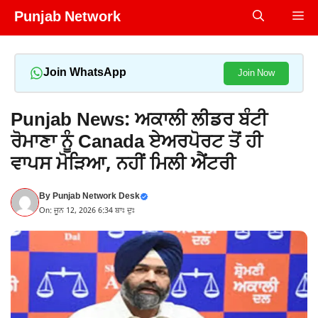
Skip
Punjab Network
Me
to
content
Join WhatsApp
Join Now
Punjab News: ਅਕਾਲੀ ਲੀਡਰ ਬੰਟੀ
ਰੋਮਾਣਾ ਨੂੰ Canada ਏਅਰਪੋਰਟ ਤੋਂ ਹੀ
ਵਾਪਸ ਮੋੜਿਆ, ਨਹੀਂ ਮਿਲੀ ਐਂਟਰੀ
By
Punjab Network Desk
On: ਜੂਨ 12, 2026 6:34 ਬਾਃ ਦੁਃ