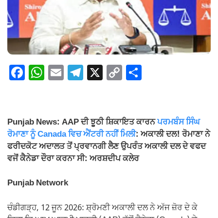
F
W
E
T
X
C
S
a
h
m
el
o
h
c
at
ail
e
p
ar
e
s
gr
y
e
Punjab News: AAP ਦੀ ਝੂਠੀ ਸ਼ਿਕਾਇਤ ਕਾਰਨ
ਪਰਮਬੰਸ ਸਿੰਘ
b
A
a
Li
ਰੋਮਾਣਾ ਨੂੰ Canada ਵਿਚ ਐਂਟਰੀ ਨਹੀਂ ਮਿਲੀ
: ਅਕਾਲੀ ਦਲ! ਰੋਮਾਣਾ ਨੇ
o
p
m
n
ਫਰੀਦਕੋਟ ਅਦਾਲਤ ਤੋਂ ਪ੍ਰਵਾਨਗੀ ਲੈਣ ਉਪਰੰਤ ਅਕਾਲੀ ਦਲ ਦੇ ਵਫਦ
ਵਜੋਂ ਕੈਨੇਡਾ ਦੌਰਾ ਕਰਨਾ ਸੀ: ਅਰਸ਼ਦੀਪ ਕਲੇਰ
o
p
k
k
Punjab Network
ਚੰਡੀਗੜ੍ਹ, 12 ਜੂਨ 2026: ਸ਼੍ਰੋਮਣੀ ਅਕਾਲੀ ਦਲ ਨੇ ਅੱਜ ਜ਼ੋਰ ਦੇ ਕੇ