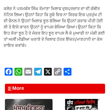
ਕਲੇਰ ਨੇ ਪਰਮਬੰਸ ਸਿੰਘ ਰੋਮਾਣਾ ਖਿਲਾਫ ਦੁਸ਼ਪ੍ਰਚਾਰ ਦਾ ਵੀ ਗੰਭੀਰ
ਨੋਟਿਸ ਲਿਆ। ਉਹਨਾਂ ਕਿਹਾ ਕਿ ਸੂਬੇ ਵਿਚ ਨਾ ਸਿਰਫ ਇਕ ਪ੍ਰਮੁੱਖ ਟੀ
ਵੀ ਚੈਨਲ ਨੇ ਉਹਨਾਂ ਖਿਲਾਫ ਝੂਠ ਬੋਲਿਆ ਕਿ ਉਹਨਾਂ ਸ਼ਰਾਬ ਪੀਤੀ ਹੋਈ
ਸੀ ਤੇ ਇਸੇ ਕਾਰਨ ਉਹਨਾਂ ਨੂੰ ਵਾਪਸ ਭੇਜਿਆ ਗਿਆ। ਉਹਨਾਂ ਕਿਹਾ ਕਿ
ਇਹ ਕੋਰਾ ਝੂਠ ਹੈ ਤੇ ਜੇਕਰ ਇਹ ਝੂਠ ਵਾਪਸ ਲੈ ਕੇ ਮੁਆਫੀ ਨਾ ਮੰਗੀ ਗਈ
ਤਾਂ ਅਸੀਂ ਮੀਡੀਆ ਘਰਾਣੇ ਦੇ ਖਿਲਾਫ ਹੱਤਕ ਇੱਜ਼ਤ/ਮਾਣਹਾਨੀ ਦਾ ਕੇਸ
ਦਾਇਰ ਕਰਾਂਗੇ।
F
W
E
T
X
C
S
a
h
m
el
o
h
c
at
ail
e
p
ar
More
e
s
gr
y
e
b
A
a
Li