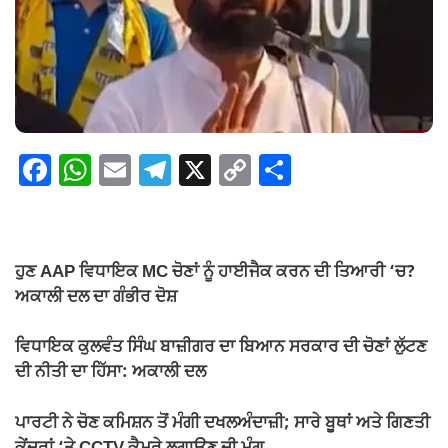
F
W
E
T
X
C
S
a
h
m
el
o
h
c
at
ail
e
p
ar
e
s
gr
y
e
ਹੁਣ AAP ਵਿਧਾਇਕ MC ਚੋਣਾਂ ਨੂੰ ਹਾਈਜੈਕ ਕਰਨ ਦੀ ਤਿਆਰੀ ‘ਚ?
b
A
a
Li
ਅਕਾਲੀ ਦਲ ਦਾ ਗੰਭੀਰ ਦੋਸ਼
o
p
m
n
ਵਿਧਾਇਕ ਕੁਲਵੰਤ ਸਿੰਘ ਬਾਜ਼ੀਗਰ ਦਾ ਬਿਆਨ ਸਰਕਾਰ ਦੀ ਚੋਣਾਂ ਲੁੱਟਣ
o
p
k
ਦੀ ਨੀਤੀ ਦਾ ਹਿੱਸਾ: ਅਕਾਲੀ ਦਲ
k
ਪਾਰਟੀ ਨੇ ਚੋਣ ਕਮਿਸ਼ਨ ਤੋਂ ਮੰਗੀ ਦਖਲਅੰਦਾਜ਼ੀ; ਸਾਰੇ ਬੂਥਾਂ ਅਤੇ ਗਿਣਤੀ