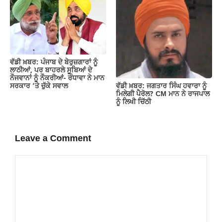
ਵੱਡੀ ਖ਼ਬਰ: ਪੰਜਾਬ ਦੇ ਬੇਰੁਜ਼ਗਾਰਾਂ ਨੂੰ
ਲਾਠੀਆਂ, ਪਰ ਬਾਹਰਲੇ ਸੂਬਿਆਂ ਦੇ
ਨੌਜਵਾਨਾਂ ਨੂੰ ਨੌਕਰੀਆਂ- ਰੰਧਾਵਾ ਨੇ ਮਾਨ
ਵੱਡੀ ਖ਼ਬਰ: ਜਗਤਾਰ ਸਿੰਘ ਹਵਾਰਾ ਨੂੰ
ਸਰਕਾਰ ‘ਤੇ ਚੁੱਕੇ ਸਵਾਲ
ਮਿਲੇਗੀ ਪੈਰੋਲ? CM ਮਾਨ ਨੇ ਰਾਜਪਾਲ
ਨੂੰ ਲਿਖੀ ਚਿੱਠੀ
Leave a Comment
Comment