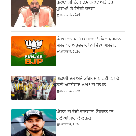
ਬੁਲਾਈ ਮੀਟਿੰਗ! DA ਬਕਾਏ ਅਤੇ ਹੋਰ
ਮੁੱਦਿਆਂ ‘ਤੇ ਹੋਵੇਗੀ ਚਰਚਾ
ਅਗਸਤ 8, 2026
ਪੰਜਾਬ ਭਾਜਪਾ ‘ਚ ਬਗਾਵਤ! ਮੰਡਲ ਪ੍ਰਧਾਨ
ਸਮੇਤ 10 ਅਹੁਦੇਦਾਰਾਂ ਨੇ ਦਿੱਤਾ ਅਸਤੀਫ਼ਾ
ਅਗਸਤ 8, 2026
ਅਕਾਲੀ ਦਲ ਅਤੇ ਕਾਂਗਰਸ ਪਾਰਟੀ ਛੱਡ ਕੇ
ਕਈ ਅਹੁਦੇਦਾਰ AAP ‘ਚ ਸ਼ਾਮਲ
ਅਗਸਤ 8, 2026
ਪੰਜਾਬ ‘ਚ ਵੱਡੀ ਵਾਰਦਾਤ; ਨੌਜਵਾਨ ਦਾ
ਗੋਲੀਆਂ ਮਾਰ ਕੇ ਕਤਲ!
ਅਗਸਤ 8, 2026