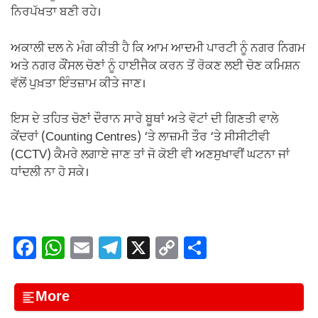
ਨਿਰਪੱਖਤਾ ਬਣੀ ਰਹੇ।
ਅਕਾਲੀ ਦਲ ਨੇ ਮੰਗ ਕੀਤੀ ਹੈ ਕਿ ਆਮ ਆਦਮੀ ਪਾਰਟੀ ਨੂੰ ਨਗਰ ਨਿਗਮ
ਅਤੇ ਨਗਰ ਕੌਂਸਲ ਚੋਣਾਂ ਨੂੰ ਹਾਈਜੈਕ ਕਰਨ ਤੋਂ ਰੋਕਣ ਲਈ ਚੋਣ ਕਮਿਸ਼ਨ
ਵੱਲੋਂ ਪੁਖ਼ਤਾ ਇੰਤਜ਼ਾਮ ਕੀਤੇ ਜਾਣ।
ਇਸ ਦੇ ਤਹਿਤ ਚੋਣਾਂ ਦੌਰਾਨ ਸਾਰੇ ਬੂਥਾਂ ਅਤੇ ਵੋਟਾਂ ਦੀ ਗਿਣਤੀ ਵਾਲੇ
ਕੇਂਦਰਾਂ (Counting Centres) ‘ਤੇ ਲਾਜ਼ਮੀ ਤੌਰ ‘ਤੇ ਸੀਸੀਟੀਵੀ
(CCTV) ਕੈਮਰੇ ਲਗਾਏ ਜਾਣ ਤਾਂ ਜੋ ਕੋਈ ਵੀ ਅਣਸੁਖਾਵੀਂ ਘਟਨਾ ਜਾਂ
ਧਾਂਦਲੀ ਨਾ ਹੋ ਸਕੇ।
F
W
E
T
X
C
S
a
h
m
el
o
h
c
at
ail
e
p
ar
More
e
s
gr
y
e