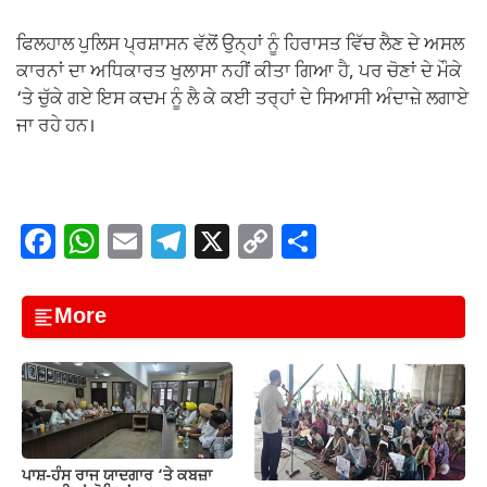
ਫਿਲਹਾਲ ਪੁਲਿਸ ਪ੍ਰਸ਼ਾਸਨ ਵੱਲੋਂ ਉਨ੍ਹਾਂ ਨੂੰ ਹਿਰਾਸਤ ਵਿੱਚ ਲੈਣ ਦੇ ਅਸਲ
ਕਾਰਨਾਂ ਦਾ ਅਧਿਕਾਰਤ ਖੁਲਾਸਾ ਨਹੀਂ ਕੀਤਾ ਗਿਆ ਹੈ, ਪਰ ਚੋਣਾਂ ਦੇ ਮੌਕੇ
‘ਤੇ ਚੁੱਕੇ ਗਏ ਇਸ ਕਦਮ ਨੂੰ ਲੈ ਕੇ ਕਈ ਤਰ੍ਹਾਂ ਦੇ ਸਿਆਸੀ ਅੰਦਾਜ਼ੇ ਲਗਾਏ
ਜਾ ਰਹੇ ਹਨ।
F
W
E
T
X
C
S
a
h
m
el
o
h
c
at
ail
e
p
ar
More
e
s
gr
y
e
b
A
a
Li
o
p
m
n
o
p
k
k
ਪਾਸ਼-ਹੰਸ ਰਾਜ ਯਾਦਗਾਰ ‘ਤੇ ਕਬਜ਼ਾ