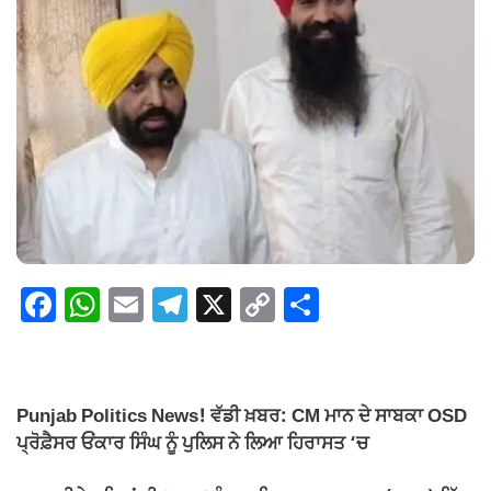
F
W
E
T
X
C
S
a
h
m
el
o
h
c
at
ail
e
p
ar
e
s
gr
y
e
Punjab Politics News! ਵੱਡੀ ਖ਼ਬਰ: CM ਮਾਨ ਦੇ ਸਾਬਕਾ OSD
b
A
a
Li
ਪ੍ਰੋਫ਼ੈਸਰ ਓਂਕਾਰ ਸਿੰਘ ਨੂੰ ਪੁਲਿਸ ਨੇ ਲਿਆ ਹਿਰਾਸਤ ‘ਚ
o
p
m
n