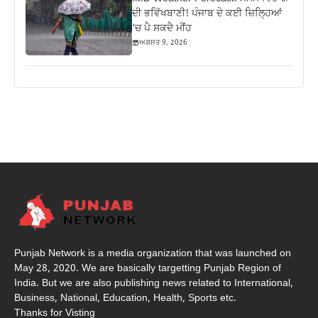
ਦੀ ਭਵਿੱਖਬਾਣੀ! ਪੰਜਾਬ ਦੇ ਕਈ ਜ਼ਿਲ੍ਹਿਆਂ
‘ਚ ਪੈ ਸਕਦੈ ਮੀਂਹ
ਅਗਸਤ 9, 2026
Punjab Network is a media organization that was launched on
May 28, 2020. We are basically targetting Punjab Region of
India. But we are also publishing news related to International,
Business, National, Education, Health, Sports etc.
Thanks for Visting