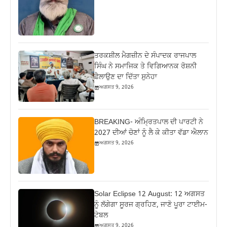
ਤਰਕਸ਼ੀਲ ਮੈਗਜ਼ੀਨ ਦੇ ਸੰਪਾਦਕ ਰਾਜਪਾਲ
ਸਿੰਘ ਨੇ ਸਮਾਜਿਕ ਤੇ ਵਿਗਿਆਨਕ ਰੋਸ਼ਨੀ
ਫ਼ੈਲਾਉਣ ਦਾ ਦਿੱਤਾ ਸੁਨੇਹਾ
ਅਗਸਤ 9, 2026
BREAKING- ਅੰਮ੍ਰਿਤਪਾਲ ਦੀ ਪਾਰਟੀ ਨੇ
2027 ਦੀਆਂ ਚੋਣਾਂ ਨੂੰ ਲੈ ਕੇ ਕੀਤਾ ਵੱਡਾ ਐਲਾਨ
ਅਗਸਤ 9, 2026
Solar Eclipse 12 August: 12 ਅਗਸਤ
ਨੂੰ ਲੱਗੇਗਾ ਸੂਰਜ ਗ੍ਰਹਿਣ, ਜਾਣੋ ਪੂਰਾ ਟਾਈਮ-
ਟੇਬਲ
ਅਗਸਤ 9, 2026