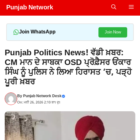
Skip
Punjab Network
Me
to
content
Join WhatsApp
Join Now
Punjab Politics News! ਵੱਡੀ ਖ਼ਬਰ:
CM ਮਾਨ ਦੇ ਸਾਬਕਾ OSD ਪ੍ਰੋਫ਼ੈਸਰ ਓਂਕਾਰ
ਸਿੰਘ ਨੂੰ ਪੁਲਿਸ ਨੇ ਲਿਆ ਹਿਰਾਸਤ ‘ਚ, ਪੜ੍ਹੋ
ਪੂਰੀ ਖ਼ਬਰ
By
Punjab Network Desk
On: ਮਈ 26, 2026 2:10 ਬਾਃ ਦੁਃ