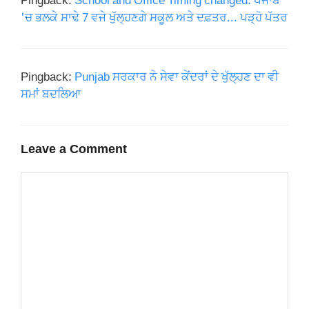
Pingback:
School and Office Timing changed: ਪੰਜਾਬ
'ਚ ਭਲਕੇ ਸਾਢੇ 7 ਵਜੇ ਖੁੱਲ੍ਹਣਗੇ ਸਕੂਲ ਅਤੇ ਦਫ਼ਤਰ... ਪੜ੍ਹੋ ਪੱਤਰ
Pingback:
Punjab ਸਰਕਾਰ ਨੇ ਸੇਵਾ ਕੇਂਦਰਾਂ ਦੇ ਖੁੱਲ੍ਹਣ ਦਾ ਵੀ
ਸਮਾਂ ਬਦਲਿਆ
Leave a Comment
Comment