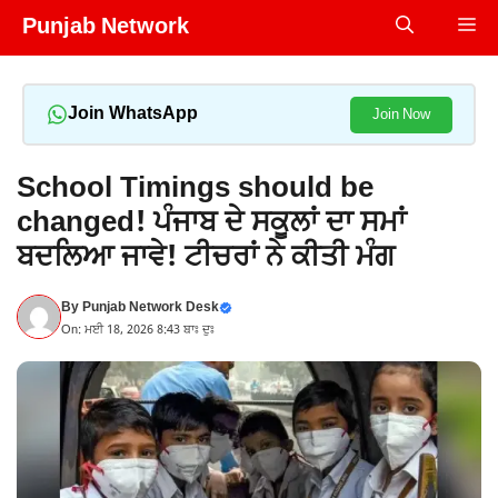
Skip
Punjab Network
Me
to
content
Join WhatsApp
Join Now
School Timings should be
changed! ਪੰਜਾਬ ਦੇ ਸਕੂਲਾਂ ਦਾ ਸਮਾਂ
ਬਦਲਿਆ ਜਾਵੇ! ਟੀਚਰਾਂ ਨੇ ਕੀਤੀ ਮੰਗ
By
Punjab Network Desk
On: ਮਈ 18, 2026 8:43 ਬਾਃ ਦੁਃ