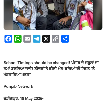
F
W
E
T
X
C
S
a
h
m
el
o
h
c
at
ail
e
p
ar
e
s
gr
y
e
School Timings should be changed! ਪੰਜਾਬ ਦੇ ਸਕੂਲਾਂ ਦਾ
b
A
a
Li
ਸਮਾਂ ਬਦਲਿਆ ਜਾਵੇ! ਟੀਚਰਾਂ ਨੇ ਕੀਤੀ ਮੰਗ-
ਬੱਚਿਆਂ ਦੀ ਸਿਹਤ ‘ਤੇ
o
p
m
n
ਮੰਡਰਾਇਆ ਖ਼ਤਰਾ
o
p
k
Punjab Network
k
ਚੰਡੀਗੜ੍ਹ, 18 May 2026-