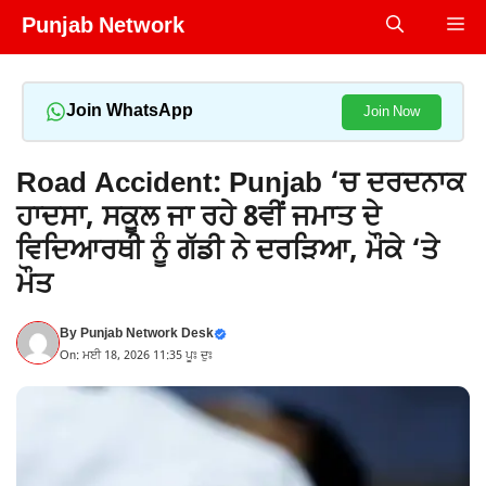
Skip
Punjab Network
Me
to
content
Join WhatsApp
Join Now
Road Accident: Punjab ‘ਚ ਦਰਦਨਾਕ
ਹਾਦਸਾ, ਸਕੂਲ ਜਾ ਰਹੇ 8ਵੀਂ ਜਮਾਤ ਦੇ
ਵਿਦਿਆਰਥੀ ਨੂੰ ਗੱਡੀ ਨੇ ਦਰੜਿਆ, ਮੌਕੇ ‘ਤੇ
ਮੌਤ
By
Punjab Network Desk
On: ਮਈ 18, 2026 11:35 ਪੂਃ ਦੁਃ