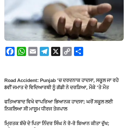
F
W
E
T
X
C
S
a
h
m
el
o
h
c
at
ail
e
p
ar
e
s
gr
y
e
Road Accident: Punjab ‘ਚ ਦਰਦਨਾਕ ਹਾਦਸਾ, ਸਕੂਲ ਜਾ ਰਹੇ
b
A
a
Li
8ਵੀਂ ਜਮਾਤ ਦੇ ਵਿਦਿਆਰਥੀ ਨੂੰ ਗੱਡੀ ਨੇ ਦਰੜਿਆ, ਮੌਕੇ ‘ਤੇ ਮੌਤ
o
p
m
n
ਫਤਿਆਬਾਦ ਵਿਖੇ ਵਾਪਰਿਆ ਭਿਆਨਕ ਹਾਦਸਾ; ਘਰੋਂ ਸਕੂਲ ਲਈ
o
p
k
ਨਿਕਲਿਆ ਸੀ ਮਾਸੂਮ ਧੀਰਜ ਤੇਜਪਾਲ
k
ਮ੍ਰਿਤਕ ਬੱਚੇ ਦੇ ਪਿਤਾ ਨਿੰਦਰ ਸਿੰਘ ਨੇ ਰੋ-ਰੋ ਬਿਆਨ ਕੀਤਾ ਦੁੱਖ;