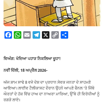
F
W
E
T
X
C
S
a
h
m
el
o
h
c
at
ail
e
p
ar
e
s
gr
y
e
ਵਿਅੰਗ: ਖੋਦਿਆ ਪਹਾੜ ਨਿਕਲਿਆ ਚੂਹਾ!
b
A
a
Li
o
p
m
n
ਨਵੀਂ ਦਿੱਲੀ, 18 ਅਪ੍ਰੈਲ 2026-
o
p
k
ਅੱਜ ਸ਼ਾਮ ਸਾਢੇ 8 ਵਜੇ ਦੇਸ਼ ਦਾ ਪ੍ਰਧਾਨ ਸੇਵਕ ਜਨਤਾ ਦੇ ਸਾਹਮਣੇ
k
ਆਇਆ। ਲਾਈਵ ਟੈਲੀਕਾਸਟ ਦੌਰਾਨ ਉਹਨੇ ਆਪਣੇ ਚੈਨਲ ‘ਤੇ ਜਿੱਥੇ
ਔਰਤਾਂ ਦੇ ਹੱਕ ਵਿੱਚ ਹਾਅ ਦਾ ਨਾਅਰਾ ਮਾਰਿਆ, ਉੱਥੇ ਹੀ ਵਿਰੋਧੀਆਂ ਨੂੰ
ਰਗੜੇ ਲਾਏ।