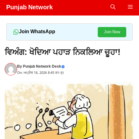
Skip
Punjab Network
Me
to
content
Join WhatsApp
Join Now
ਵਿਅੰਗ: ਖੋਦਿਆ ਪਹਾੜ ਨਿਕਲਿਆ ਚੂਹਾ!
By
Punjab Network Desk
On: ਅਪ੍ਰੈਲ 18, 2026 8:45 ਬਾਃ ਦੁਃ