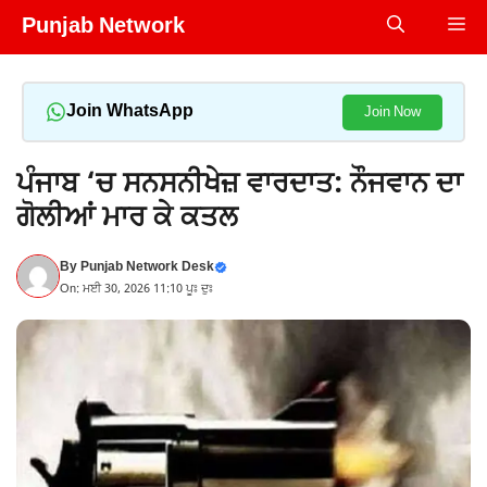
Skip
Punjab Network
Me
to
content
Join WhatsApp
Join Now
ਪੰਜਾਬ ‘ਚ ਸਨਸਨੀਖੇਜ਼ ਵਾਰਦਾਤ: ਨੌਜਵਾਨ ਦਾ
ਗੋਲੀਆਂ ਮਾਰ ਕੇ ਕਤਲ
By
Punjab Network Desk
On: ਮਈ 30, 2026 11:10 ਪੂਃ ਦੁਃ