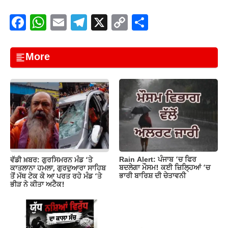
F
W
E
T
X
C
S
a
h
m
el
o
h
c
at
ail
e
p
ar
More
e
s
gr
y
e
b
A
a
Li
o
p
m
n
o
p
k
k
Rain Alert: ਪੰਜਾਬ ‘ਚ ਫਿਰ
ਵੱਡੀ ਖ਼ਬਰ: ਗੁਰਸਿਮਰਨ ਮੰਡ ‘ਤੇ
ਬਦਲੇਗਾ ਮੌਸਮ! ਕਈ ਜ਼ਿਲ੍ਹਿਆਂ ‘ਚ
ਕਾਤਲਾਨਾ ਹਮਲਾ, ਗੁਰਦੁਆਰਾ ਸਾਹਿਬ
ਭਾਰੀ ਬਾਰਿਸ਼ ਦੀ ਚੇਤਾਵਨੀ
ਤੋਂ ਮੱਥ ਟੇਕ ਕੇ ਆ ਪਰਤ ਰਹੇ ਮੰਡ ‘ਤੇ
ਭੀੜ ਨੇ ਕੀਤਾ ਅਟੈਕ!