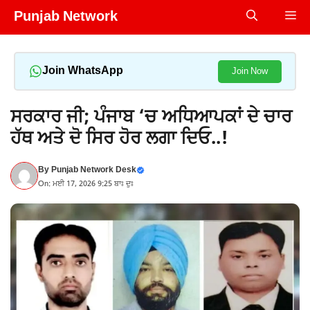
Skip
Punjab Network
Me
to
content
Join WhatsApp
Join Now
ਸਰਕਾਰ ਜੀ; ਪੰਜਾਬ ‘ਚ ਅਧਿਆਪਕਾਂ ਦੇ ਚਾਰ
ਹੱਥ ਅਤੇ ਦੋ ਸਿਰ ਹੋਰ ਲਗਾ ਦਿਓ..!
By
Punjab Network Desk
On: ਮਈ 17, 2026 9:25 ਬਾਃ ਦੁਃ