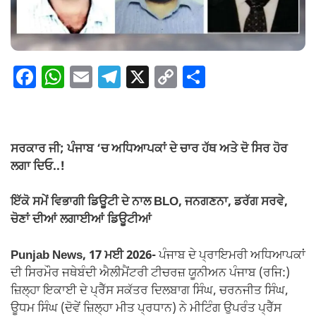
F
W
E
T
X
C
S
a
h
m
el
o
h
c
at
ail
e
p
ar
e
s
gr
y
e
ਸਰਕਾਰ ਜੀ; ਪੰਜਾਬ ‘ਚ ਅਧਿਆਪਕਾਂ ਦੇ ਚਾਰ ਹੱਥ ਅਤੇ ਦੋ ਸਿਰ ਹੋਰ
b
A
a
Li
ਲਗਾ ਦਿਓ..!
o
p
m
n
ਇੱਕੋ ਸਮੇਂ ਵਿਭਾਗੀ ਡਿਊਟੀ ਦੇ ਨਾਲ BLO, ਜਨਗਣਨਾ, ਡਰੱਗ ਸਰਵੇ,
o
p
k
ਚੋਣਾਂ ਦੀਆਂ ਲਗਾਈਆਂ ਡਿਊਟੀਆਂ
k
Punjab News, 17 ਮਈ 2026-
ਪੰਜਾਬ ਦੇ ਪ੍ਰਾਇਮਰੀ ਅਧਿਆਪਕਾਂ
ਦੀ ਸਿਰਮੌਰ ਜਥੇਬੰਦੀ ਐਲੀਮੈਂਟਰੀ ਟੀਚਰਜ਼ ਯੂਨੀਅਨ ਪੰਜਾਬ (ਰਜਿ:)
ਜ਼ਿਲ੍ਹਾ ਇਕਾਈ ਦੇ ਪ੍ਰੈੱਸ ਸਕੱਤਰ ਦਿਲਬਾਗ ਸਿੰਘ, ਚਰਨਜੀਤ ਸਿੰਘ,
ਊਧਮ ਸਿੰਘ (ਦੋਵੇਂ ਜ਼ਿਲ੍ਹਾ ਮੀਤ ਪ੍ਰਧਾਨ) ਨੇ ਮੀਟਿੰਗ ਉਪਰੰਤ ਪ੍ਰੈੱਸ