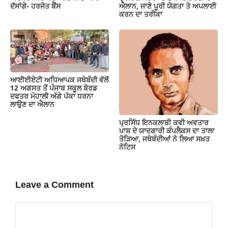
ਦੱਸਾਂਗੇ- ਹਰਜੋਤ ਬੈਂਸ
ਐਲਾਨ, ਜਾਣੋ ਪੂਰੀ ਯੋਗਤਾ ਤੇ ਅਪਲਾਈ
ਕਰਨ ਦਾ ਤਰੀਕਾ
ਆਈਈਏਟੀ ਅਧਿਆਪਕ ਜਥੇਬੰਦੀ ਵੱਲੋਂ
12 ਅਗਸਤ ਤੋਂ ਪੰਜਾਬ ਸਕੂਲ ਬੋਰਡ
ਦਫਤਰ ਮੋਹਾਲੀ ਅੱਗੇ ਪੱਕਾ ਧਰਨਾ
ਲਾਉਣ ਦਾ ਐਲਾਨ
ਪ੍ਰਸਿੱਧ ਇਨਕਲਾਬੀ ਕਵੀ ਅਵਤਾਰ
ਪਾਸ਼ ਦੇ ਯਾਦਗਾਰੀ ਕੰਪਲੈਕਸ ਦਾ ਤਾਲਾ
ਤੋੜਿਆ, ਜਥੇਬੰਦੀਆਂ ਨੇ ਲਿਆ ਸਖ਼ਤ
ਨੋਟਿਸ
Leave a Comment
Comment