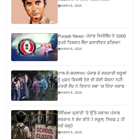
ਅਗਸਤ 6, 2026
Punjab News: ਪੰਜਾਬ ਵਿਜੀਲੈਂਸ ਨੇ 5000
ਰੁਪਏ ਰਿਸ਼ਵਤ ਲੈਂਦਾ ਡਰਾਈਵਰ ਫੜਿਆ!
ਅਗਸਤ 6, 2026
ਹਾਲ-ਏ-ਬਦਲਾਅ! ਪੰਜਾਬ ਦੇ ਸਰਕਾਰੀ ਸਕੂਲਾਂ
ਨੂੰ ਮੁਫ਼ਤ ਬਿਜਲੀ ਦੇਣ ਦੀ ਕੋਈ ਯੋਜਨਾ ਨਹੀਂ-
ਮੰਤਰੀ ਸੌਂਦ ਨੇ ਵਿਧਾਨ ਸਭਾ ‘ਚ ਦਿੱਤਾ ਜਵਾਬ
ਅਗਸਤ 6, 2026
ਸਿੱਖਿਆ ਕ੍ਰਾਂਤੀ ‘ਤੇ ਉੱਠੇ ਸਵਾਲ! ਪੰਜਾਬ
ਸਰਕਾਰ ਨੇ ਬੰਦ ਕੀਤੇ 7 ਸਕੂਲ; ਸਿਰਫ਼ 2 ਹੀ
ਨਵੇਂ ਖੋਲ੍ਹੇ
ਅਗਸਤ 6, 2026