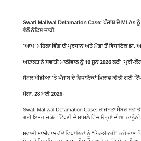
a
h
m
el
o
h
c
at
ail
e
p
ar
e
s
gr
y
e
Swati Maliwal Defamation Case: ਪੰਜਾਬ ਦੇ MLAs ਨੂੰ 
b
A
a
Li
ਵੱਲੋਂ ਨੋਟਿਸ ਜਾਰੀ
o
p
m
n
‘ਆਪ’ ਮਹਿਲਾ ਵਿੰਗ ਦੀ ਪ੍ਰਧਾਨ ਅਤੇ ਮੋਗਾ ਤੋਂ ਵਿਧਾਇਕ ਡਾ. 
o
p
k
k
ਅਦਾਲਤ ਨੇ ਸਵਾਤੀ ਮਾਲੀਵਾਲ ਨੂੰ 10 ਜੂਨ 2026 ਲਈ ‘ਪ੍ਰੀ-ਕੌਗਨੀ
ਸੋਸ਼ਲ ਮੀਡੀਆ ‘ਤੇ ਪੰਜਾਬ ਦੇ ਵਿਧਾਇਕਾਂ ਖ਼ਿਲਾਫ਼ ਕੀਤੀ ਗਈ ਟਿੱ
ਮੋਗਾ, 28 ਮਈ 2026-
Swati Maliwal Defamation Case: ਰਾਜਸਭਾ ਮੈਂਬਰ ਸਵਾਤੀ ਮਾ
ਗਈ ਇਤਰਾਜ਼ਯੋਗ ਟਿੱਪਣੀ ਦੇ ਮਾਮਲੇ ਵਿੱਚ ਉਨ੍ਹਾਂ ਦੀਆਂ ਕਾਨੂੰ
ਸਵਾਤੀ ਮਾਲੀਵਾਲ
ਵੱਲੋਂ ਵਿਧਾਇਕਾਂ ਨੂੰ “ਭੇਡ-ਬੱਕਰੀ” ਕਹੇ ਜਾ