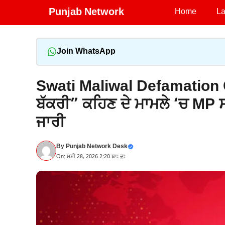
Skip
Punjab Network
Home
La
to
content
Join WhatsApp
Swati Maliwal Defamation Ca
ਬੱਕਰੀ” ਕਹਿਣ ਦੇ ਮਾਮਲੇ ‘ਚ MP ਸ
ਜਾਰੀ
By
Punjab Network Desk
On: ਮਈ 28, 2026 2:20 ਬਾਃ ਦੁਃ