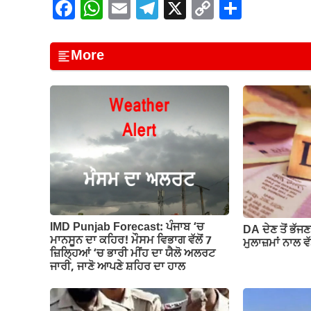
F
W
E
T
X
C
S
a
h
m
el
o
h
c
at
ail
e
p
ar
More
e
s
gr
y
e
b
A
a
Li
o
p
m
n
o
p
k
k
IMD Punjab Forecast: ਪੰਜਾਬ ‘ਚ
DA ਦੇਣ‌ ਤੋਂ ਭੱ
ਮਾਨਸੂਨ ਦਾ ਕਹਿਰ! ਮੌਸਮ ਵਿਭਾਗ ਵੱਲੋਂ 7
ਮੁਲਾਜ਼ਮਾਂ ਨਾਲ ਵੱਡ
ਜ਼ਿਲ੍ਹਿਆਂ ‘ਚ ਭਾਰੀ ਮੀਂਹ ਦਾ ਯੈਲੋ ਅਲਰਟ
ਜਾਰੀ, ਜਾਣੋ ਆਪਣੇ ਸ਼ਹਿਰ ਦਾ ਹਾਲ