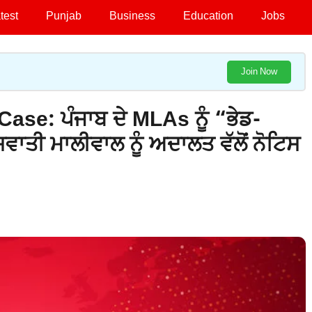
test
Punjab
Business
Education
Jobs
Join Now
se: ਪੰਜਾਬ ਦੇ MLAs ਨੂੰ “ਭੇਡ-
ਵਾਤੀ ਮਾਲੀਵਾਲ ਨੂੰ ਅਦਾਲਤ ਵੱਲੋਂ ਨੋਟਿਸ