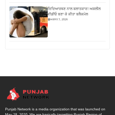
ਵਿਦਿਆਰਥਣ ਨਾਲ ਬਲਾਤਕਾਰ! ਅਸ਼ਲੀਲ
ਵੀਡੀਓ ਬਣਾ ਕੇ ਕੀਤਾ ਬਲੈਕਮੇਲ
ਅਗਸਤ 7, 2026
Punjab Network is a media organization that was launched on
May 28, 2020. We are basically targetting Punjab Region of