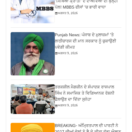
‘ਸਿੱਖਿਆ ਕ੍ਰਾਂਤੀ’ ਦੇ ਦਾਅਵਿਆਂ ਦੀ ਖੁੱਲ੍ਹੀ
ਪੋਲ! MBBS ਫੀਸਾਂ ‘ਚ ਭਾਰੀ ਵਾਧਾ
ਅਗਸਤ 9, 2026
Punjab News: ਪੰਜਾਬ ਦੇ ਮੁਲਾਜ਼ਮਾਂ ‘ਤੇ
ਲਾਠੀਚਾਰਜ ਦੀ ਮਾਨ ਸਰਕਾਰ ਨੂੰ ਚੁਕਾਉਣੀ
ਪਵੇਗੀ ਕੀਮਤ
ਅਗਸਤ 9, 2026
ਤਰਕਸ਼ੀਲ ਮੈਗਜ਼ੀਨ ਦੇ ਸੰਪਾਦਕ ਰਾਜਪਾਲ
ਸਿੰਘ ਨੇ ਸਮਾਜਿਕ ਤੇ ਵਿਗਿਆਨਕ ਰੋਸ਼ਨੀ
ਫ਼ੈਲਾਉਣ ਦਾ ਦਿੱਤਾ ਸੁਨੇਹਾ
ਅਗਸਤ 9, 2026
BREAKING- ਅੰਮ੍ਰਿਤਪਾਲ ਦੀ ਪਾਰਟੀ ਨੇ