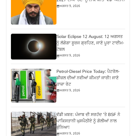
2027 ਦੀਆਂ ਚੋਣਾਂ ਨੂੰ ਲੈ ਕੇ ਕੀਤਾ ਵੱਡਾ ਐਲਾਨ
ਅਗਸਤ 9, 2026
Solar Eclipse 12 August: 12 ਅਗਸਤ
ਨੂੰ ਲੱਗੇਗਾ ਸੂਰਜ ਗ੍ਰਹਿਣ, ਜਾਣੋ ਪੂਰਾ ਟਾਈਮ-
ਟੇਬਲ
ਅਗਸਤ 9, 2026
Petrol-Diesel Price Today: ਪੈਟਰੋਲ-
ਡੀਜ਼ਲ ਦੀਆਂ ਨਵੀਆਂ ਕੀਮਤਾਂ ਜਾਰੀ! ਜਾਣੋ
ਤਾਜ਼ਾ ਰੇਟ
ਅਗਸਤ 9, 2026
ਵੱਡੀ ਖ਼ਬਰ: ਪੰਜਾਬ ਦੀ ਸਰਹੱਦ ‘ਤੇ BSF ਨੇ
ਪਾਕਿਸਤਾਨੀ ਘੁਸਪੈਠੀਏ ਨੂੰ ਗੋਲੀਆਂ ਨਾਲ
ਭੁੰਨਿਆ!
ਅਗਸਤ 9, 2026