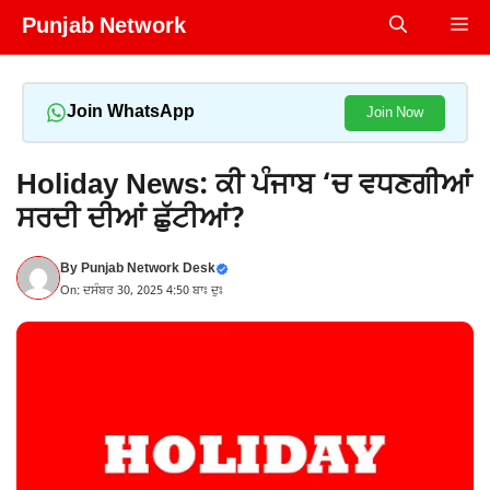
Skip
Punjab Network
Me
to
content
Join WhatsApp
Join Now
Holiday News: ਕੀ ਪੰਜਾਬ ‘ਚ ਵਧਣਗੀਆਂ
ਸਰਦੀ ਦੀਆਂ ਛੁੱਟੀਆਂ?
By
Punjab Network Desk
On: ਦਸੰਬਰ 30, 2025 4:50 ਬਾਃ ਦੁਃ