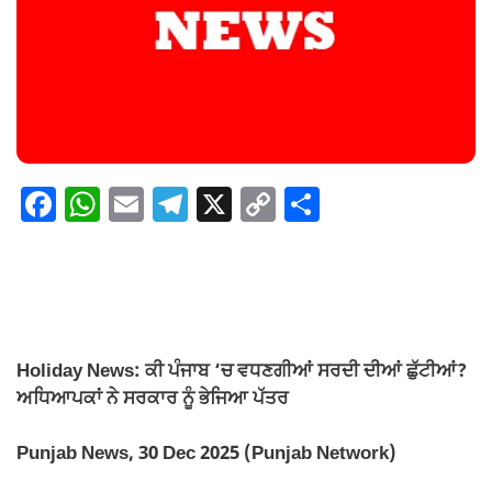
F
W
E
T
X
C
S
a
h
m
el
o
h
c
at
ail
e
p
ar
e
s
gr
y
e
b
A
a
Li
o
p
m
n
Holiday News: ਕੀ ਪੰਜਾਬ ‘ਚ ਵਧਣਗੀਆਂ ਸਰਦੀ ਦੀਆਂ ਛੁੱਟੀਆਂ?
ਅਧਿਆਪਕਾਂ ਨੇ ਸਰਕਾਰ ਨੂੰ ਭੇਜਿਆ ਪੱਤਰ
o
p
k
k
Punjab News, 30 Dec 2025 (Punjab Network)