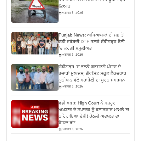
ਹਰ ਸਥਿਤੀ ਨਾਲ ਨਜਿੱਠਣ ਲਈ ਪੂਰੀ ਤਰ੍ਹਾਂ
ਤਿਆਰ
ਅਗਸਤ 6, 2026
Punjab News: ਅਧਿਆਪਕਾਂ ਦੀ ਸਭ ਤੋਂ
ਵੱਡੀ ਜਥੇਬੰਦੀ DTF ਭਲਕੇ ਚੰਡੀਗੜ੍ਹ ਰੈਲੀ
‘ਚ ਕਰੇਗੀ ਸ਼ਮੂਲੀਅਤ
ਅਗਸਤ 6, 2026
ਚੰਡੀਗੜ੍ਹ ‘ਚ ਭਲਕੇ ਗਰਜਣਗੇ ਪੰਜਾਬ ਦੇ
ਹਜ਼ਾਰਾਂ ਮੁਲਾਜ਼ਮ; ਗੌਰਮਿੰਟ ਸਕੂਲ ਲੈਕਚਰਾਰ
ਯੂਨੀਅਨ ਵੱਲੋਂ ਮਹਾਂਰੈਲੀ ਦਾ ਪੂਰਨ ਸਮਰਥਨ
ਅਗਸਤ 6, 2026
ਵੱਡੀ ਖ਼ਬਰ: High Court ਨੇ ਮਸ਼ਹੂਰ
ਅਖ਼ਬਾਰ ਦੇ ਸੰਪਾਦਕ ਨੂੰ ਬਲਾਤਕਾਰ ਮਾਮਲੇ ‘ਚ
ਠਹਿਰਾਇਆ ਦੋਸ਼ੀ! ਹੇਠਲੀ ਅਦਾਲਤ ਦਾ
ਫੈਸਲਾ ਰੱਦ
ਅਗਸਤ 6, 2026