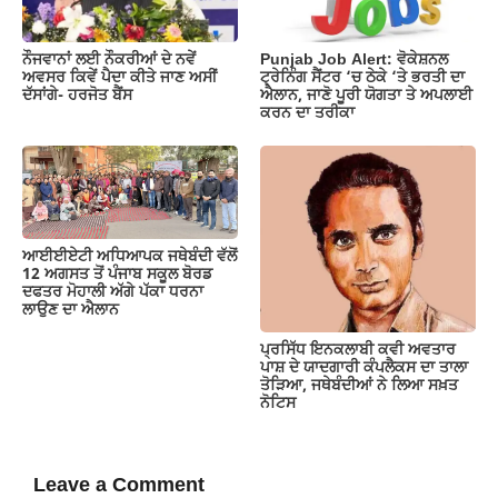
ਨੌਜਵਾਨਾਂ ਲਈ ਨੌਕਰੀਆਂ ਦੇ ਨਵੇਂ
Punjab Job Alert: ਵੋਕੇਸ਼ਨਲ
ਅਵਸਰ ਕਿਵੇਂ ਪੈਦਾ ਕੀਤੇ ਜਾਣ ਅਸੀਂ
ਟ੍ਰੇਨਿੰਗ ਸੈਂਟਰ ‘ਚ ਠੇਕੇ ‘ਤੇ ਭਰਤੀ ਦਾ
ਦੱਸਾਂਗੇ- ਹਰਜੋਤ ਬੈਂਸ
ਐਲਾਨ, ਜਾਣੋ ਪੂਰੀ ਯੋਗਤਾ ਤੇ ਅਪਲਾਈ
ਕਰਨ ਦਾ ਤਰੀਕਾ
ਆਈਈਏਟੀ ਅਧਿਆਪਕ ਜਥੇਬੰਦੀ ਵੱਲੋਂ
12 ਅਗਸਤ ਤੋਂ ਪੰਜਾਬ ਸਕੂਲ ਬੋਰਡ
ਦਫਤਰ ਮੋਹਾਲੀ ਅੱਗੇ ਪੱਕਾ ਧਰਨਾ
ਲਾਉਣ ਦਾ ਐਲਾਨ
ਪ੍ਰਸਿੱਧ ਇਨਕਲਾਬੀ ਕਵੀ ਅਵਤਾਰ
ਪਾਸ਼ ਦੇ ਯਾਦਗਾਰੀ ਕੰਪਲੈਕਸ ਦਾ ਤਾਲਾ
ਤੋੜਿਆ, ਜਥੇਬੰਦੀਆਂ ਨੇ ਲਿਆ ਸਖ਼ਤ
ਨੋਟਿਸ
Leave a Comment