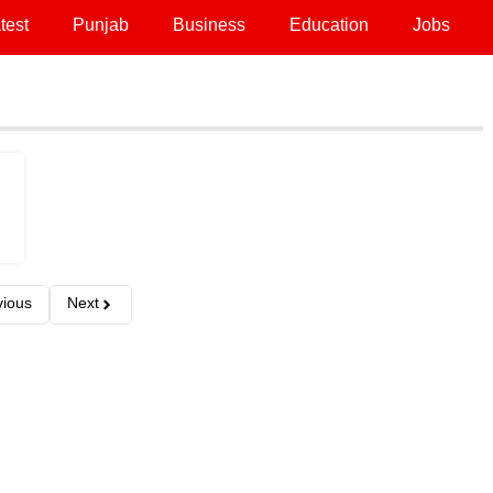
test
Punjab
Business
Education
Jobs
vious
Next