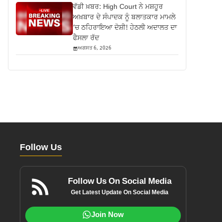
ਵੱਡੀ ਖ਼ਬਰ: High Court ਨੇ ਮਸ਼ਹੂਰ
ਅਖ਼ਬਾਰ ਦੇ ਸੰਪਾਦਕ ਨੂੰ ਬਲਾਤਕਾਰ ਮਾਮਲੇ
‘ਚ ਠਹਿਰਾਇਆ ਦੋਸ਼ੀ! ਹੇਠਲੀ ਅਦਾਲਤ ਦਾ
ਫੈਸਲਾ ਰੱਦ
ਅਗਸਤ 6, 2026
Follow Us
Follow Us On Social Media
Get Latest Update On Social Media
Join Now