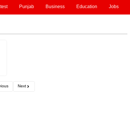
test
Punjab
Business
Education
Jobs
vious
Next