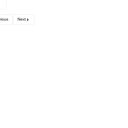
vious
Next