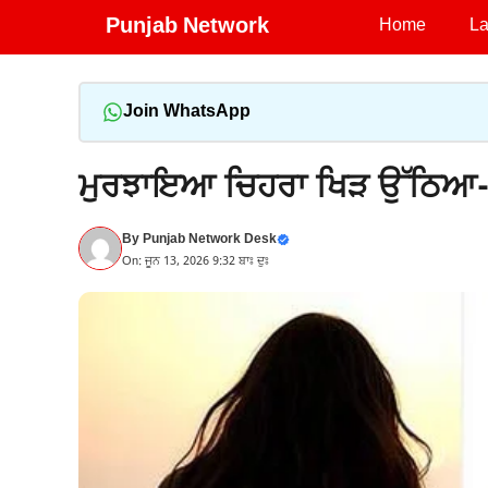
Skip
Punjab Network
Home
La
to
content
Join WhatsApp
ਮੁਰਝਾਇਆ ਚਿਹਰਾ ਖਿੜ ਉੱਠਿਆ-
By
Punjab Network Desk
On: ਜੂਨ 13, 2026 9:32 ਬਾਃ ਦੁਃ