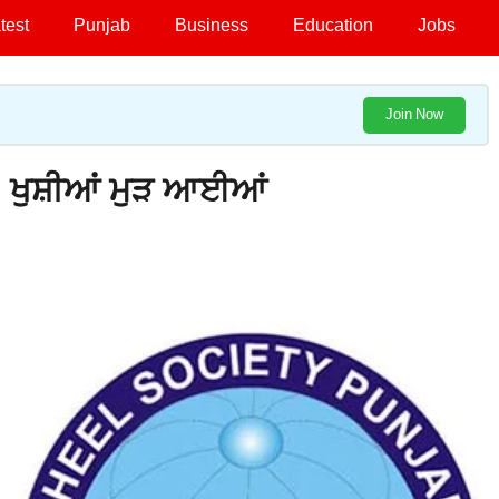
test
Punjab
Business
Education
Jobs
Join Now
 ਖੁਸ਼ੀਆਂ ਮੁੜ ਆਈਆਂ