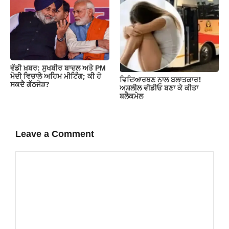
ਵੱਡੀ ਖ਼ਬਰ: ਸੁਖਬੀਰ ਬਾਦਲ ਅਤੇ PM
ਮੋਦੀ ਵਿਚਾਲੇ ਅਹਿਮ ਮੀਟਿੰਗ; ਕੀ ਹੋ
ਵਿਦਿਆਰਥਣ ਨਾਲ ਬਲਾਤਕਾਰ!
ਸਕਦੈ ਗੱਠਜੋੜ?
ਅਸ਼ਲੀਲ ਵੀਡੀਓ ਬਣਾ ਕੇ ਕੀਤਾ
ਬਲੈਕਮੇਲ
Leave a Comment
Comment