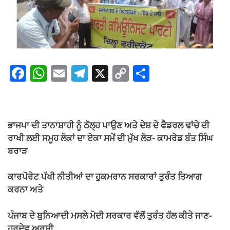
F
W
E
T
X
C
S
a
h
m
el
o
h
c
at
ail
e
p
ar
e
s
gr
y
e
ਭਾਜਪਾ ਦੀ ਤਾਨਾਸ਼ਾਹੀ ਨੂੰ ਠੱਲ੍ਹ ਪਾਉਣ ਅਤੇ ਦੇਸ਼ ਦੇ ਫੈਡਰਲ ਢਾਂਚੇ ਦੀ
b
A
a
Li
ਰਾਖੀ ਲਈ ਸਮੂਹ ਲੋਕਾਂ ਦਾ ਏਕਾ ਸਮੇਂ ਦੀ ਮੁੱਖ ਲੋੜ- ਕਾਮਰੇਡ ਬੰਤ ਸਿੰਘ
o
p
m
n
ਬਰਾੜ
o
p
k
ਕਾਰਪੋਰੇਟ ਪੱਖੀ ਨੀਤੀਆਂ ਦਾ ਹੁਕਮਰਾਨ ਸਰਕਾਰਾਂ ਤੁਰੰਤ ਤਿਆਗ
k
ਕਰਨਾ ਅਤੇ
ਪੰਜਾਬ ਦੇ ਬੁਨਿਆਦੀ ਮਸਲੇ ਮੋਦੀ ਸਰਕਾਰ ਵੱਲੋਂ ਤੁਰੰਤ ਹੱਲ ਕੀਤੇ ਜਾਣ-
ਹਰਦੇਵ ਅਰਸ਼ੀ