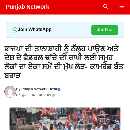
Skip
Punjab Network
Me
to
content
Join WhatsApp
Join Now
ਭਾਜਪਾ ਦੀ ਤਾਨਾਸ਼ਾਹੀ ਨੂੰ ਠੱਲ੍ਹ ਪਾਉਣ ਅਤੇ
ਦੇਸ਼ ਦੇ ਫੈਡਰਲ ਢਾਂਚੇ ਦੀ ਰਾਖੀ ਲਈ ਸਮੂਹ
ਲੋਕਾਂ ਦਾ ਏਕਾ ਸਮੇਂ ਦੀ ਮੁੱਖ ਲੋੜ- ਕਾਮਰੇਡ ਬੰਤ
ਬਰਾੜ
By
Punjab Network Desk
On: ਜੂਨ 1, 2026 10:36 ਬਾਃ ਦੁਃ