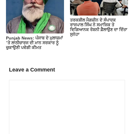
ਤਰਕਸ਼ੀਲ ਮੈਗਜ਼ੀਨ ਦੇ ਸੰਪਾਦਕ
ਰਾਜਪਾਲ ਸਿੰਘ ਨੇ ਸਮਾਜਿਕ ਤੇ
ਵਿਗਿਆਨਕ ਰੋਸ਼ਨੀ ਫ਼ੈਲਾਉਣ ਦਾ ਦਿੱਤਾ
ਸੁਨੇਹਾ
Punjab News: ਪੰਜਾਬ ਦੇ ਮੁਲਾਜ਼ਮਾਂ
‘ਤੇ ਲਾਠੀਚਾਰਜ ਦੀ ਮਾਨ ਸਰਕਾਰ ਨੂੰ
ਚੁਕਾਉਣੀ ਪਵੇਗੀ ਕੀਮਤ
Leave a Comment
Comment