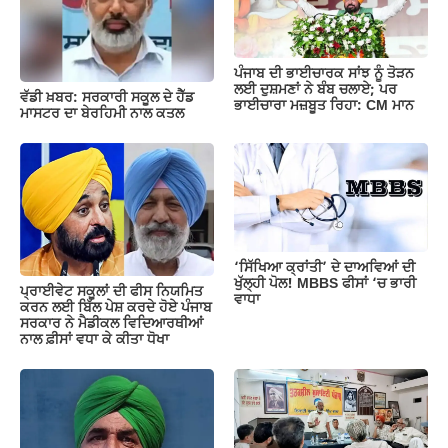
o
p
k
k
ਪੰਜਾਬ ਦੀ ਭਾਈਚਾਰਕ ਸਾਂਝ ਨੂੰ ਤੋੜਨ
ਲਈ ਦੁਸ਼ਮਣਾਂ ਨੇ ਬੰਬ ਚਲਾਏ; ਪਰ
ਵੱਡੀ ਖ਼ਬਰ: ਸਰਕਾਰੀ ਸਕੂਲ ਦੇ ਹੈੱਡ
ਭਾਈਚਾਰਾ ਮਜ਼ਬੂਤ ਰਿਹਾ: CM ਮਾਨ
ਮਾਸਟਰ ਦਾ ਬੇਰਹਿਮੀ ਨਾਲ ਕਤਲ
‘ਸਿੱਖਿਆ ਕ੍ਰਾਂਤੀ’ ਦੇ ਦਾਅਵਿਆਂ ਦੀ
ਖੁੱਲ੍ਹੀ ਪੋਲ! MBBS ਫੀਸਾਂ ‘ਚ ਭਾਰੀ
ਪ੍ਰਾਈਵੇਟ ਸਕੂਲਾਂ ਦੀ ਫੀਸ ਨਿਯਮਿਤ
ਵਾਧਾ
ਕਰਨ ਲਈ ਬਿੱਲ ਪੇਸ਼ ਕਰਦੇ ਹੋਏ ਪੰਜਾਬ
ਸਰਕਾਰ ਨੇ ਮੈਡੀਕਲ ਵਿਦਿਆਰਥੀਆਂ
ਨਾਲ ਫ਼ੀਸਾਂ ਵਧਾ ਕੇ ਕੀਤਾ ਧੋਖਾ