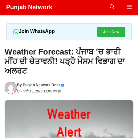
Skip
Punjab Network
Me
to
content
Join WhatsApp
Join Now
Weather Forecast: ਪੰਜਾਬ ‘ਚ ਭਾਰੀ
ਮੀਂਹ ਦੀ ਚੇਤਾਵਨੀ! ਪੜ੍ਹੋ ਮੌਸਮ ਵਿਭਾਗ ਦਾ
ਅਲਰਟ
By
Punjab Network Desk
On: ਮਈ 15, 2026 12:05 ਬਾਃ ਦੁਃ