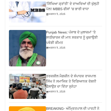
‘ਸਿੱਖਿਆ ਕ੍ਰਾਂਤੀ’ ਦੇ ਦਾਅਵਿਆਂ ਦੀ ਖੁੱਲ੍ਹੀ
ਪੋਲ! MBBS ਫੀਸਾਂ ‘ਚ ਭਾਰੀ ਵਾਧਾ
ਅਗਸਤ 9, 2026
Punjab News: ਪੰਜਾਬ ਦੇ ਮੁਲਾਜ਼ਮਾਂ ‘ਤੇ
ਲਾਠੀਚਾਰਜ ਦੀ ਮਾਨ ਸਰਕਾਰ ਨੂੰ ਚੁਕਾਉਣੀ
ਪਵੇਗੀ ਕੀਮਤ
ਅਗਸਤ 9, 2026
ਤਰਕਸ਼ੀਲ ਮੈਗਜ਼ੀਨ ਦੇ ਸੰਪਾਦਕ ਰਾਜਪਾਲ
ਸਿੰਘ ਨੇ ਸਮਾਜਿਕ ਤੇ ਵਿਗਿਆਨਕ ਰੋਸ਼ਨੀ
ਫ਼ੈਲਾਉਣ ਦਾ ਦਿੱਤਾ ਸੁਨੇਹਾ
ਅਗਸਤ 9, 2026
BREAKING- ਅੰਮ੍ਰਿਤਪਾਲ ਦੀ ਪਾਰਟੀ ਨੇ