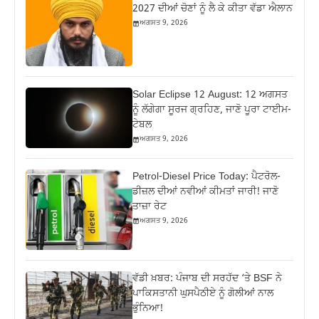
2027 ਦੀਆਂ ਚੋਣਾਂ ਨੂੰ ਲੈ ਕੇ ਕੀਤਾ ਵੱਡਾ ਐਲਾਨ
ਅਗਸਤ 9, 2026
Solar Eclipse 12 August: 12 ਅਗਸਤ
ਨੂੰ ਲੱਗੇਗਾ ਸੂਰਜ ਗ੍ਰਹਿਣ, ਜਾਣੋ ਪੂਰਾ ਟਾਈਮ-
ਟੇਬਲ
ਅਗਸਤ 9, 2026
Petrol-Diesel Price Today: ਪੈਟਰੋਲ-
ਡੀਜ਼ਲ ਦੀਆਂ ਨਵੀਆਂ ਕੀਮਤਾਂ ਜਾਰੀ! ਜਾਣੋ
ਤਾਜ਼ਾ ਰੇਟ
ਅਗਸਤ 9, 2026
ਵੱਡੀ ਖ਼ਬਰ: ਪੰਜਾਬ ਦੀ ਸਰਹੱਦ ‘ਤੇ BSF ਨੇ
ਪਾਕਿਸਤਾਨੀ ਘੁਸਪੈਠੀਏ ਨੂੰ ਗੋਲੀਆਂ ਨਾਲ
ਭੁੰਨਿਆ!