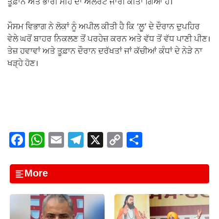
ਤੂਫ਼ਾਨ ਅਤੇ ਭਾਰੀ ਮੀਂਹ ਦਾ ਅਲਰਟ ਜਾਰੀ ਕੀਤਾ ਗਿਆ ਹੈ।
ਮੌਸਮ ਵਿਭਾਗ ਨੇ ਲੋਕਾਂ ਨੂੰ ਅਪੀਲ ਕੀਤੀ ਹੈ ਕਿ ‘ਲੂ’ ਦੇ ਦੌਰਾਨ ਦੁਪਹਿਰ
ਵੇਲੇ ਘਰੋਂ ਬਾਹਰ ਨਿਕਲਣ ਤੋਂ ਪਰਹੇਜ਼ ਕਰਨ ਅਤੇ ਵੱਧ ਤੋਂ ਵੱਧ ਪਾਣੀ ਪੀਣ।
ਤੇਜ਼ ਹਵਾਵਾਂ ਅਤੇ ਤੂਫ਼ਾਨ ਦੌਰਾਨ ਦਰੱਖਤਾਂ ਜਾਂ ਕੱਚੀਆਂ ਕੰਧਾਂ ਦੇ ਨੇੜੇ ਨਾ
ਖੜ੍ਹੇ ਹੋਣ।
F
W
E
T
X
C
S
a
h
m
el
o
h
c
at
ail
e
p
ar
More
e
s
gr
y
e
b
A
a
Li
o
p
m
n