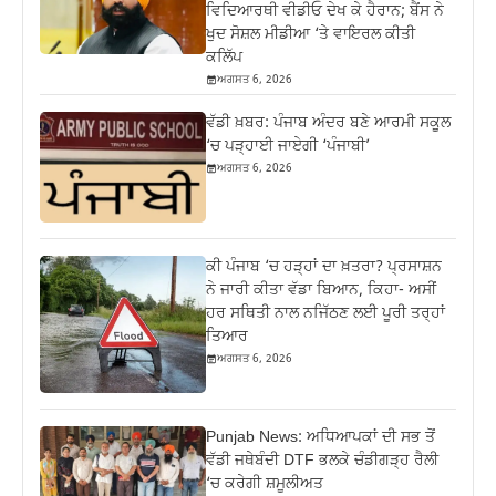
ਵਿਦਿਆਰਥੀ ਵੀਡੀਓ ਦੇਖ ਕੇ ਹੈਰਾਨ; ਬੈਂਸ ਨੇ
ਖੁਦ ਸੋਸ਼ਲ ਮੀਡੀਆ ‘ਤੇ ਵਾਇਰਲ ਕੀਤੀ
ਕਲਿੱਪ
ਅਗਸਤ 6, 2026
ਵੱਡੀ ਖ਼ਬਰ: ਪੰਜਾਬ ਅੰਦਰ ਬਣੇ ਆਰਮੀ ਸਕੂਲ
‘ਚ ਪੜ੍ਹਾਈ ਜਾਏਗੀ ‘ਪੰਜਾਬੀ’
ਅਗਸਤ 6, 2026
ਕੀ ਪੰਜਾਬ ‘ਚ ਹੜ੍ਹਾਂ ਦਾ ਖ਼ਤਰਾ? ਪ੍ਰਸਾਸ਼ਨ
ਨੇ ਜਾਰੀ ਕੀਤਾ ਵੱਡਾ ਬਿਆਨ, ਕਿਹਾ- ਅਸੀਂ
ਹਰ ਸਥਿਤੀ ਨਾਲ ਨਜਿੱਠਣ ਲਈ ਪੂਰੀ ਤਰ੍ਹਾਂ
ਤਿਆਰ
ਅਗਸਤ 6, 2026
Punjab News: ਅਧਿਆਪਕਾਂ ਦੀ ਸਭ ਤੋਂ
ਵੱਡੀ ਜਥੇਬੰਦੀ DTF ਭਲਕੇ ਚੰਡੀਗੜ੍ਹ ਰੈਲੀ
‘ਚ ਕਰੇਗੀ ਸ਼ਮੂਲੀਅਤ