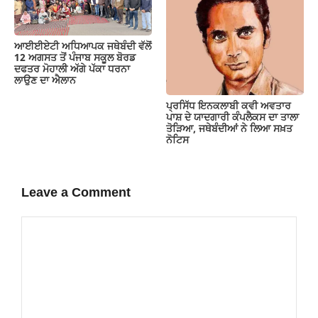
ਆਈਈਏਟੀ ਅਧਿਆਪਕ ਜਥੇਬੰਦੀ ਵੱਲੋਂ
12 ਅਗਸਤ ਤੋਂ ਪੰਜਾਬ ਸਕੂਲ ਬੋਰਡ
ਦਫਤਰ ਮੋਹਾਲੀ ਅੱਗੇ ਪੱਕਾ ਧਰਨਾ
ਲਾਉਣ ਦਾ ਐਲਾਨ
ਪ੍ਰਸਿੱਧ ਇਨਕਲਾਬੀ ਕਵੀ ਅਵਤਾਰ
ਪਾਸ਼ ਦੇ ਯਾਦਗਾਰੀ ਕੰਪਲੈਕਸ ਦਾ ਤਾਲਾ
ਤੋੜਿਆ, ਜਥੇਬੰਦੀਆਂ ਨੇ ਲਿਆ ਸਖ਼ਤ
ਨੋਟਿਸ
Leave a Comment
Comment