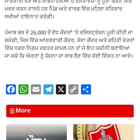
ਜਾਣਕਾਰੀ ਦੇਣ ਅਤੇ ਲਾਭਪਾਤਰੀਆਂ ਦੇ ਦਸਤਾਵੇਜ਼ਾਂ ਨੂੰ ਪੂਰਾ ਕਰਨ ਵਿੱਚ
ਮਦਦ ਕਰਨ ਵਾਸਤੇ ਹਰ ਪਿੰਡ ਅਤੇ ਵਾਰਡ ਵਿੱਚ ਮਹਿਲਾ ਸਤਿਕਾਰ
ਸਖੀਆਂ ਤਾਇਨਾਤ ਕਰੇਗੀ।
ਪੰਜਾਬ ਭਰ ਦੇ 26,000 ਤੋਂ ਵੱਧ ਕੇਂਦਰਾਂ ‘ਤੇ ਰਜਿਸਟ੍ਰੇਸ਼ਨ ਪੂਰੀ ਕੀਤੀ ਜਾ
ਸਕੇਗੀ, ਜਿਸ ਵਿੱਚ ਆਂਗਣਵਾੜੀ ਕੇਂਦਰ, ਸੇਵਾ ਕੇਂਦਰ ਅਤੇ ਸ਼ਹਿਰੀ ਖੇਤਰਾਂ
ਵਿੱਚ ਨਗਰ ਨਿਗਮ ਦਫ਼ਤਰ ਸ਼ਾਮਲ ਹਨ ਤਾਂ ਜੋ ਇਹ ਯਕੀਨੀ ਬਣਾਇਆ
ਜਾ ਸਕੇ ਕਿ ਔਰਤਾਂ ਨੂੰ ਯੋਜਨਾ ਦਾ ਲਾਭ ਲੈਣ ਵਿੱਚ ਕੋਈ ਦਿੱਕਤ ਨਾ ਆਵੇ।
F
W
E
T
X
C
S
a
h
m
el
o
h
c
at
ail
e
p
ar
More
e
s
gr
y
e
b
A
a
Li
o
p
m
n