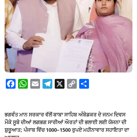
F
W
E
T
X
C
S
a
h
m
el
o
h
c
at
ail
e
p
ar
e
s
gr
y
e
ਭਗਵੰਤ ਮਾਨ ਸਰਕਾਰ ਵੱਲੋਂ ਬਾਬਾ ਸਾਹਿਬ ਅੰਬੇਡਕਰ ਦੇ ਜਨਮ ਦਿਵਸ
b
A
a
Li
ਮੌਕੇ ਸੂਬੇ ਦੀਆਂ ਲਗਭਗ ਸਾਰੀਆਂ ਔਰਤਾਂ ਦੀ ਭਲਾਈ ਲਈ ਯੋਜਨਾ ਦੀ
o
p
m
n
ਸ਼ੁਰੂਆਤ; ਪੰਜਾਬ ਵਿੱਚ 1000–1500 ਰੁਪਏ ਮਹੀਨਾਵਾਰ ਸਹਾਇਤਾ ਦਾ