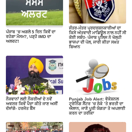
o
p
k
k
ਜੰਤਰ-ਮੰਤਰ ਪ੍ਰਦਰਸ਼ਨਕਾਰੀਆਂ ਦਾ
ਪੰਜਾਬ ‘ਚ ਅਗਲੇ 5 ਦਿਨ ਕਿਵੇਂ ਦਾ
ਕਿਸੇ ਅੱਤਵਾਦੀ ਮਾਡਿਊਲ ਨਾਲ ਨਹੀਂ ਸੀ
ਰਹੇਗਾ ਮੌਸਮ?, ਪੜ੍ਹੋ IMD ਦਾ
ਕੋਈ ਸਬੰਧ- ਪੰਜਾਬ ਪੁਲਿਸ ਨੇ ਖੋਲ੍ਹੀ
ਅਲਰਟ!
ਭਾਜਪਾ ਦੀ ਪੋਲ, ਜਾਰੀ ਕੀਤਾ ਸਖ਼ਤ
ਬਿਆਨ
ਨੌਜਵਾਨਾਂ ਲਈ ਨੌਕਰੀਆਂ ਦੇ ਨਵੇਂ
Punjab Job Alert: ਵੋਕੇਸ਼ਨਲ
ਅਵਸਰ ਕਿਵੇਂ ਪੈਦਾ ਕੀਤੇ ਜਾਣ ਅਸੀਂ
ਟ੍ਰੇਨਿੰਗ ਸੈਂਟਰ ‘ਚ ਠੇਕੇ ‘ਤੇ ਭਰਤੀ ਦਾ
ਦੱਸਾਂਗੇ- ਹਰਜੋਤ ਬੈਂਸ
ਐਲਾਨ, ਜਾਣੋ ਪੂਰੀ ਯੋਗਤਾ ਤੇ ਅਪਲਾਈ
ਕਰਨ ਦਾ ਤਰੀਕਾ