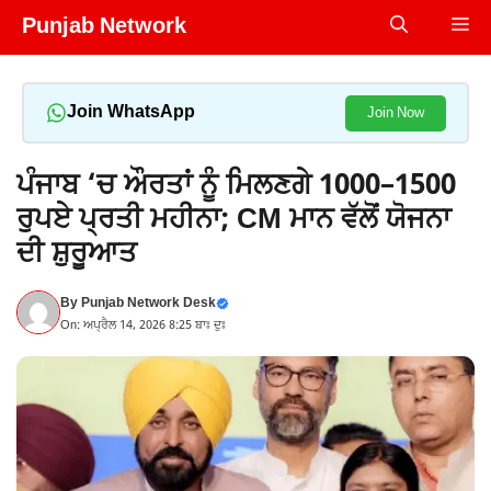
Skip
Punjab Network
Me
to
content
Join WhatsApp
Join Now
ਪੰਜਾਬ ‘ਚ ਔਰਤਾਂ ਨੂੰ ਮਿਲਣਗੇ 1000–1500
ਰੁਪਏ ਪ੍ਰਤੀ ਮਹੀਨਾ; CM ਮਾਨ ਵੱਲੋਂ ਯੋਜਨਾ
ਦੀ ਸ਼ੁਰੂਆਤ
By
Punjab Network Desk
On: ਅਪ੍ਰੈਲ 14, 2026 8:25 ਬਾਃ ਦੁਃ