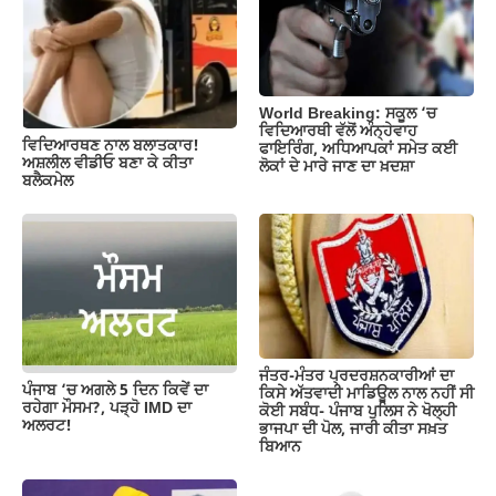
o
p
m
n
o
p
k
k
World Breaking: ਸਕੂਲ ‘ਚ
ਵਿਦਿਆਰਥੀ ਵੱਲੋਂ ਅੰਨ੍ਹੇਵਾਹ
ਵਿਦਿਆਰਥਣ ਨਾਲ ਬਲਾਤਕਾਰ!
ਫਾਇਰਿੰਗ, ਅਧਿਆਪਕਾਂ ਸਮੇਤ ਕਈ
ਅਸ਼ਲੀਲ ਵੀਡੀਓ ਬਣਾ ਕੇ ਕੀਤਾ
ਲੋਕਾਂ ਦੇ ਮਾਰੇ ਜਾਣ ਦਾ ਖ਼ਦਸ਼ਾ
ਬਲੈਕਮੇਲ
ਜੰਤਰ-ਮੰਤਰ ਪ੍ਰਦਰਸ਼ਨਕਾਰੀਆਂ ਦਾ
ਪੰਜਾਬ ‘ਚ ਅਗਲੇ 5 ਦਿਨ ਕਿਵੇਂ ਦਾ
ਕਿਸੇ ਅੱਤਵਾਦੀ ਮਾਡਿਊਲ ਨਾਲ ਨਹੀਂ ਸੀ
ਰਹੇਗਾ ਮੌਸਮ?, ਪੜ੍ਹੋ IMD ਦਾ
ਕੋਈ ਸਬੰਧ- ਪੰਜਾਬ ਪੁਲਿਸ ਨੇ ਖੋਲ੍ਹੀ
ਅਲਰਟ!
ਭਾਜਪਾ ਦੀ ਪੋਲ, ਜਾਰੀ ਕੀਤਾ ਸਖ਼ਤ
ਬਿਆਨ