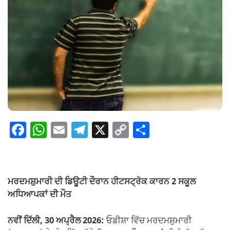
F
W
E
T
X
C
S
a
h
m
el
o
h
c
at
ail
e
p
ar
e
s
gr
y
e
ਮਰਦਮਸ਼ੁਮਾਰੀ ਦੀ ਡਿਊਟੀ ਦੌਰਾਨ ਹੀਟਸਟ੍ਰੋਕ ਕਾਰਨ 2 ਸਕੂਲ
b
A
a
Li
ਅਧਿਆਪਕਾਂ ਦੀ ਮੌਤ
o
p
m
n
ਨਵੀਂ ਦਿੱਲੀ, 30 ਅਪ੍ਰੈਲ 2026:
ਓਡੀਸ਼ਾ ਵਿੱਚ ਮਰਦਮਸ਼ੁਮਾਰੀ
o
p
k