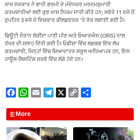
ਰਾਜ ਸਰਕਾਰ ਨੇ ਭਾਰੀ ਗਰਮੀ ਦੇ ਮੱਦੇਨਜ਼ਰ ਮਰਦਮਸ਼ੁਮਾਰੀ
ਕਰਮਚਾਰੀਆਂ ਲਈ ਕੁਝ ਖਾਸ ਨਿਯਮ ਜਾਰੀ ਕੀਤੇ ਹਨ; ਸਵੇਰੇ 11 ਵਜੇ ਤੋਂ
ਦੁਪਹਿਰ 3 ਵਜੇ ਦੇ ਵਿਚਕਾਰ ਫੀਲਡਵਰਕ ‘ਤੇ ਰੋਕ ਲਗਾਈ ਗਈ ਹੈ।
ਡਿਊਟੀ ਦੌਰਾਨ ਲੋੜੀਂਦਾ ਪਾਣੀ ਪੀਣ ਅਤੇ ਓਆਰਐਸ (ORS) ਨਾਲ
ਰੱਖਣ ਦੀ ਸਲਾਹ ਦਿੱਤੀ ਗਈ ਹੈ। ਓਡੀਸ਼ਾ ਵਿੱਚ ਲਗਭਗ ਇੱਕ ਲੱਖ
ਕਰਮਚਾਰੀ, ਜਿਨ੍ਹਾਂ ਵਿੱਚ ਜ਼ਿਆਦਾਤਰ ਸਕੂਲ ਅਧਿਆਪਕ ਹਨ, ਇਸ
ਹਾਊਸ-ਲਿਸਟਿੰਗ ਸਰਵੇ ਵਿੱਚ ਲੱਗੇ ਹੋਏ ਹਨ।
F
W
E
T
X
C
S
a
h
m
el
o
h
c
at
ail
e
p
ar
More
e
s
gr
y
e
b
A
a
Li