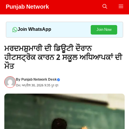
Skip
Punjab Network
Me
to
content
Join WhatsApp
Join Now
ਮਰਦਮਸ਼ੁਮਾਰੀ ਦੀ ਡਿਊਟੀ ਦੌਰਾਨ
ਹੀਟਸਟ੍ਰੋਕ ਕਾਰਨ 2 ਸਕੂਲ ਅਧਿਆਪਕਾਂ ਦੀ
ਮੌਤ
By
Punjab Network Desk
On: ਅਪ੍ਰੈਲ 30, 2026 9:35 ਪੂਃ ਦੁਃ