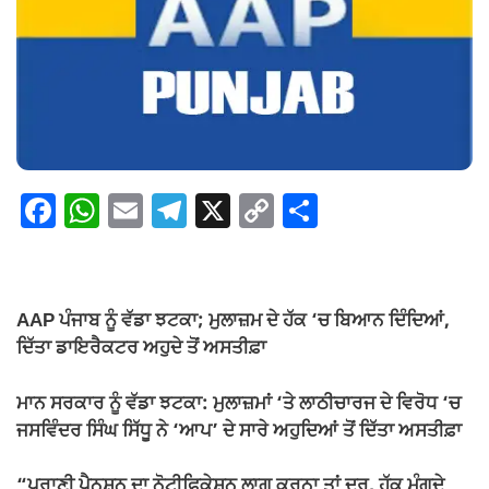
F
W
E
T
X
C
S
a
h
m
el
o
h
c
at
ail
e
p
ar
e
s
gr
y
e
AAP ਪੰਜਾਬ ਨੂੰ ਵੱਡਾ ਝਟਕਾ; ਮੁਲਾਜ਼ਮ ਦੇ ਹੱਕ ‘ਚ ਬਿਆਨ ਦਿੰਦਿਆਂ,
b
A
a
Li
ਦਿੱਤਾ ਡਾਇਰੈਕਟਰ ਅਹੁਦੇ ਤੋਂ ਅਸਤੀਫ਼ਾ
o
p
m
n
ਮਾਨ ਸਰਕਾਰ ਨੂੰ ਵੱਡਾ ਝਟਕਾ: ਮੁਲਾਜ਼ਮਾਂ ‘ਤੇ ਲਾਠੀਚਾਰਜ ਦੇ ਵਿਰੋਧ ‘ਚ
o
p
k
ਜਸਵਿੰਦਰ ਸਿੰਘ ਸਿੱਧੂ ਨੇ ‘ਆਪ’ ਦੇ ਸਾਰੇ ਅਹੁਦਿਆਂ ਤੋਂ ਦਿੱਤਾ ਅਸਤੀਫ਼ਾ
k
“ਪੁਰਾਣੀ ਪੈਨਸ਼ਨ ਦਾ ਨੋਟੀਫਿਕੇਸ਼ਨ ਲਾਗੂ ਕਰਨਾ ਤਾਂ ਦੂਰ, ਹੱਕ ਮੰਗਦੇ