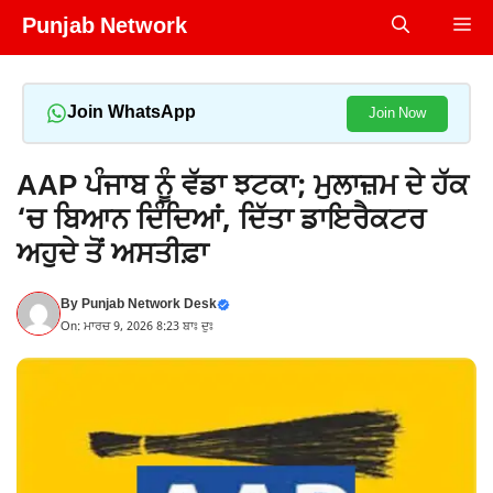
Skip
Punjab Network
Me
to
content
Join WhatsApp
Join Now
AAP ਪੰਜਾਬ ਨੂੰ ਵੱਡਾ ਝਟਕਾ; ਮੁਲਾਜ਼ਮ ਦੇ ਹੱਕ
‘ਚ ਬਿਆਨ ਦਿੰਦਿਆਂ, ਦਿੱਤਾ ਡਾਇਰੈਕਟਰ
ਅਹੁਦੇ ਤੋਂ ਅਸਤੀਫ਼ਾ
By
Punjab Network Desk
On: ਮਾਰਚ 9, 2026 8:23 ਬਾਃ ਦੁਃ