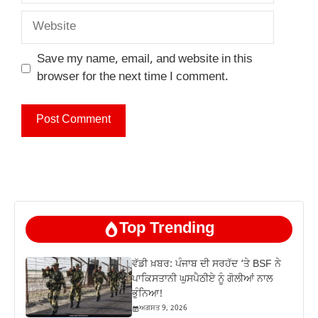
Website
Save my name, email, and website in this
browser for the next time I comment.
Top Trending
ਵੱਡੀ ਖ਼ਬਰ: ਪੰਜਾਬ ਦੀ ਸਰਹੱਦ ‘ਤੇ BSF ਨੇ
ਪਾਕਿਸਤਾਨੀ ਘੁਸਪੈਠੀਏ ਨੂੰ ਗੋਲੀਆਂ ਨਾਲ
ਭੁੰਨਿਆ!
ਅਗਸਤ 9, 2026