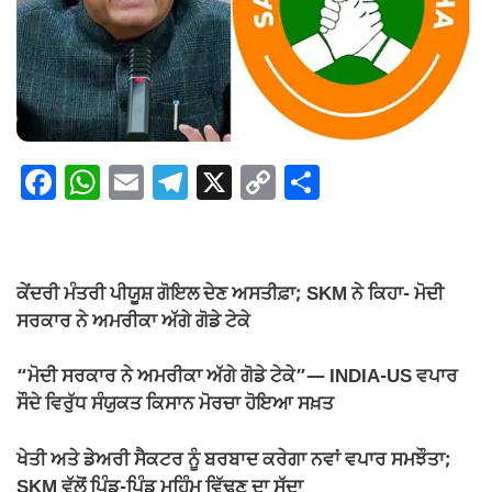
F
W
E
T
X
C
S
a
h
m
el
o
h
c
at
ail
e
p
ar
e
s
gr
y
e
ਕੇਂਦਰੀ ਮੰਤਰੀ ਪੀਯੂਸ਼ ਗੋਇਲ ਦੇਣ ਅਸਤੀਫ਼ਾ; SKM ਨੇ ਕਿਹਾ- ਮੋਦੀ
b
A
a
Li
ਸਰਕਾਰ ਨੇ ਅਮਰੀਕਾ ਅੱਗੇ ਗੋਡੇ ਟੇਕੇ
o
p
m
n
“ਮੋਦੀ ਸਰਕਾਰ ਨੇ ਅਮਰੀਕਾ ਅੱਗੇ ਗੋਡੇ ਟੇਕੇ”— INDIA-US ਵਪਾਰ
o
p
k
ਸੌਦੇ ਵਿਰੁੱਧ ਸੰਯੁਕਤ ਕਿਸਾਨ ਮੋਰਚਾ ਹੋਇਆ ਸਖ਼ਤ
k
ਖੇਤੀ ਅਤੇ ਡੇਅਰੀ ਸੈਕਟਰ ਨੂੰ ਬਰਬਾਦ ਕਰੇਗਾ ਨਵਾਂ ਵਪਾਰ ਸਮਝੌਤਾ;
SKM ਵੱਲੋਂ ਪਿੰਡ-ਪਿੰਡ ਮੁਹਿੰਮ ਵਿੱਢਣ ਦਾ ਸੱਦਾ