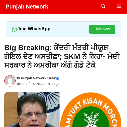
Skip
Punjab Network
Me
to
content
Join WhatsApp
Join Now
Big Breaking: ਕੇਂਦਰੀ ਮੰਤਰੀ ਪੀਯੂਸ਼
ਗੋਇਲ ਦੇਣ ਅਸਤੀਫ਼ਾ; SKM ਨੇ ਕਿਹਾ- ਮੋਦੀ
ਸਰਕਾਰ ਨੇ ਅਮਰੀਕਾ ਅੱਗੇ ਗੋਡੇ ਟੇਕੇ
By
Punjab Network Desk
On: ਫਰਵਰੀ 14, 2026 7:29 ਬਾਃ ਦੁਃ