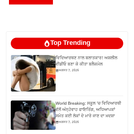
Top Trending
ਵਿਦਿਆਰਥਣ ਨਾਲ ਬਲਾਤਕਾਰ! ਅਸ਼ਲੀਲ
ਵੀਡੀਓ ਬਣਾ ਕੇ ਕੀਤਾ ਬਲੈਕਮੇਲ
ਅਗਸਤ 7, 2026
World Breaking: ਸਕੂਲ ‘ਚ ਵਿਦਿਆਰਥੀ
ਵੱਲੋਂ ਅੰਨ੍ਹੇਵਾਹ ਫਾਇਰਿੰਗ, ਅਧਿਆਪਕਾਂ
ਸਮੇਤ ਕਈ ਲੋਕਾਂ ਦੇ ਮਾਰੇ ਜਾਣ ਦਾ ਖ਼ਦਸ਼ਾ
ਅਗਸਤ 7, 2026