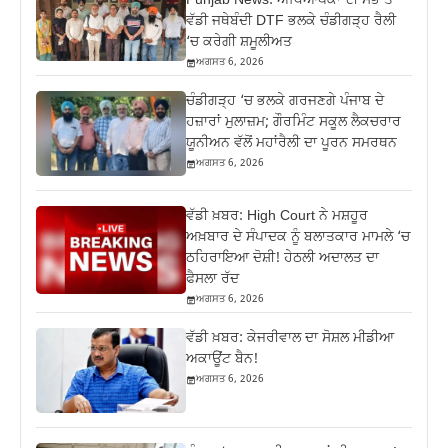
Punjab News: ਅਧਿਆਪਕਾਂ ਦੀ ਸਭ ਤੋਂ
ਵੱਡੀ ਜਥੇਬੰਦੀ DTF ਭਲਕੇ ਚੰਡੀਗੜ੍ਹ ਰੈਲੀ
‘ਚ ਕਰੇਗੀ ਸ਼ਮੂਲੀਅਤ
ਅਗਸਤ 6, 2026
ਚੰਡੀਗੜ੍ਹ ‘ਚ ਭਲਕੇ ਗਰਜਣਗੇ ਪੰਜਾਬ ਦੇ
ਹਜ਼ਾਰਾਂ ਮੁਲਾਜ਼ਮ; ਗੌਰਮਿੰਟ ਸਕੂਲ ਲੈਕਚਰਾਰ
ਯੂਨੀਅਨ ਵੱਲੋਂ ਮਹਾਂਰੈਲੀ ਦਾ ਪੂਰਨ ਸਮਰਥਨ
ਅਗਸਤ 6, 2026
ਵੱਡੀ ਖ਼ਬਰ: High Court ਨੇ ਮਸ਼ਹੂਰ
ਅਖ਼ਬਾਰ ਦੇ ਸੰਪਾਦਕ ਨੂੰ ਬਲਾਤਕਾਰ ਮਾਮਲੇ ‘ਚ
ਠਹਿਰਾਇਆ ਦੋਸ਼ੀ! ਹੇਠਲੀ ਅਦਾਲਤ ਦਾ
ਫੈਸਲਾ ਰੱਦ
ਅਗਸਤ 6, 2026
ਵੱਡੀ ਖ਼ਬਰ: ਕੇਜਰੀਵਾਲ ਦਾ ਸੋਸ਼ਲ ਮੀਡੀਆ
ਅਕਾਊਂਟ ਬੈਨ!
ਅਗਸਤ 6, 2026