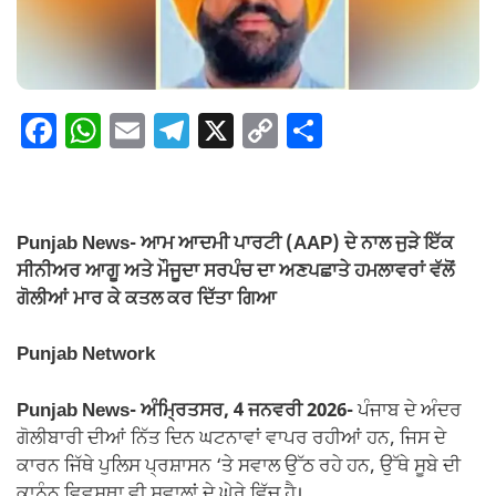
F
W
E
T
X
C
S
a
h
m
el
o
h
c
at
ail
e
p
ar
e
s
gr
y
e
Punjab News- ਆਮ ਆਦਮੀ ਪਾਰਟੀ (AAP) ਦੇ ਨਾਲ ਜੁੜੇ ਇੱਕ
b
A
a
Li
ਸੀਨੀਅਰ ਆਗੂ ਅਤੇ ਮੌਜੂਦਾ ਸਰਪੰਚ ਦਾ ਅਣਪਛਾਤੇ ਹਮਲਾਵਰਾਂ ਵੱਲੋਂ
o
p
m
n
ਗੋਲੀਆਂ ਮਾਰ ਕੇ ਕਤਲ ਕਰ ਦਿੱਤਾ ਗਿਆ
o
p
k
Punjab Network
k
Punjab News- ਅੰਮ੍ਰਿਤਸਰ, 4 ਜਨਵਰੀ 2026-
ਪੰਜਾਬ ਦੇ ਅੰਦਰ
ਗੋਲੀਬਾਰੀ ਦੀਆਂ ਨਿੱਤ ਦਿਨ ਘਟਨਾਵਾਂ ਵਾਪਰ ਰਹੀਆਂ ਹਨ, ਜਿਸ ਦੇ
ਕਾਰਨ ਜਿੱਥੇ ਪੁਲਿਸ ਪ੍ਰਸ਼ਾਸਨ ‘ਤੇ ਸਵਾਲ ਉੱਠ ਰਹੇ ਹਨ, ਉੱਥੇ ਸੂਬੇ ਦੀ
ਕਾਨੂੰਨ ਵਿਵਸਥਾ ਵੀ ਸਵਾਲਾਂ ਦੇ ਘੇਰੇ ਵਿੱਚ ਹੈ।