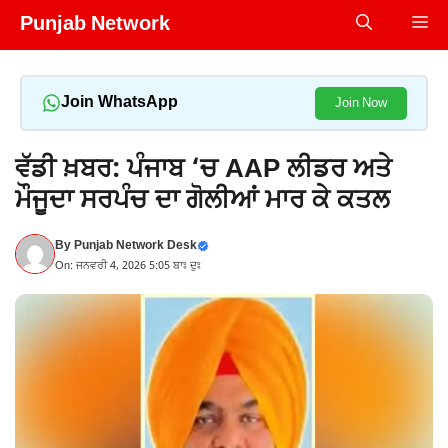
Skip
Punjab Network
Me
to
content
Join WhatsApp
Join Now
ਵੱਡੀ ਖ਼ਬਰ: ਪੰਜਾਬ ‘ਚ AAP ਲੀਡਰ ਅਤੇ
ਮੌਜੂਦਾ ਸਰਪੰਚ ਦਾ ਗੋਲੀਆਂ ਮਾਰ ਕੇ ਕਤਲ
By
Punjab Network Desk
On: ਜਨਵਰੀ 4, 2026 5:05 ਬਾਃ ਦੁਃ