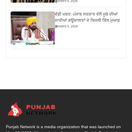
ਅਗਸਤ 5, 2026
ਵੱਡੀ ਖ਼ਬਰ: ਪੰਜਾਬ ਸਰਕਾਰ ਵੱਲੋਂ ਸੂਬੇ ਦੀਆਂ
ਸਾਰੀਆਂ ਗਊਸ਼ਾਲਾਵਾਂ ਦੇ ਬਿਜਲੀ ਬਿੱਲ ਮੁਆਫ਼
ਅਗਸਤ 5, 2026
Punjab Network is a media organization that was launched on