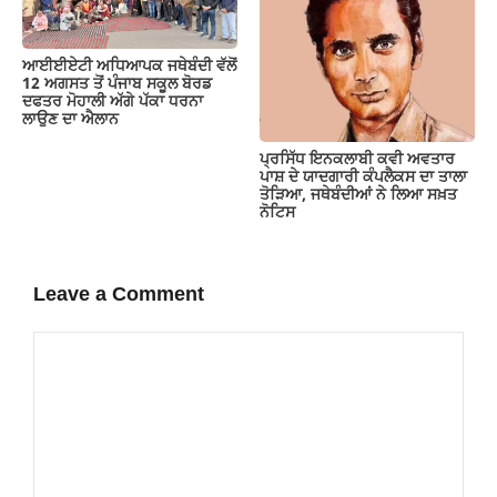
ਆਈਈਏਟੀ ਅਧਿਆਪਕ ਜਥੇਬੰਦੀ ਵੱਲੋਂ
12 ਅਗਸਤ ਤੋਂ ਪੰਜਾਬ ਸਕੂਲ ਬੋਰਡ
ਦਫਤਰ ਮੋਹਾਲੀ ਅੱਗੇ ਪੱਕਾ ਧਰਨਾ
ਲਾਉਣ ਦਾ ਐਲਾਨ
ਪ੍ਰਸਿੱਧ ਇਨਕਲਾਬੀ ਕਵੀ ਅਵਤਾਰ
ਪਾਸ਼ ਦੇ ਯਾਦਗਾਰੀ ਕੰਪਲੈਕਸ ਦਾ ਤਾਲਾ
ਤੋੜਿਆ, ਜਥੇਬੰਦੀਆਂ ਨੇ ਲਿਆ ਸਖ਼ਤ
ਨੋਟਿਸ
Leave a Comment
Comment