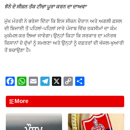
ਝੋਨੇ ਦੇ ਸੀਜ਼ਨ ਤੱਕ ਟੀਚਾ ਪੂਰਾ ਕਰਨ ਦਾ ਦਾਅਵਾ
ਮੁੱਖ ਮੰਤਰੀ ਨੇ ਭਰੋਸਾ ਦਿੱਤਾ ਕਿ ਇਸ ਸੀਜ਼ਨ ਦੌਰਾਨ ਅਤੇ ਅਗਲੀ ਫ਼ਸਲ
ਦੀ ਬਿਜਾਈ ਤੋਂ ਪਹਿਲਾਂ-ਪਹਿਲਾਂ ਸਾਰੇ ਪੰਜਾਬ ਵਿੱਚ ਤਕਸੀਮਾਂ ਦਾ ਕੰਮ
ਮੁਕੰਮਲ ਕਰ ਲਿਆ ਜਾਵੇਗਾ। ਉਨ੍ਹਾਂ ਕਿਹਾ ਕਿ ਸਰਕਾਰ ਦਾ ਮਨੋਰਥ
ਕਿਸਾਨਾਂ ਦੇ ਦੁੱਖਾਂ ਨੂੰ ਸਮਝਣਾ ਅਤੇ ਉਨ੍ਹਾਂ ਨੂੰ ਦਫ਼ਤਰਾਂ ਦੀ ਖੱਜਲ-ਖੁਆਰੀ
ਤੋਂ ਬਚਾਉਣਾ ਹੈ।
F
W
E
T
X
C
S
a
h
m
el
o
h
c
at
ail
e
p
ar
More
e
s
gr
y
e
b
A
a
Li
o
p
m
n