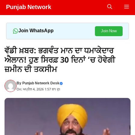
Skip
Punjab Network
Me
to
content
Join WhatsApp
Join Now
ਵੱਡੀ ਖ਼ਬਰ: ਭਗਵੰਤ ਮਾਨ ਦਾ ਧਮਾਕੇਦਾਰ
ਐਲਾਨ! ਹੁਣ ਸਿਰਫ਼ 30 ਦਿਨਾਂ ‘ਚ ਹੋਵੇਗੀ
ਜ਼ਮੀਨ ਦੀ ਤਕਸੀਮ
By
Punjab Network Desk
On: ਅਪ੍ਰੈਲ 4, 2026 1:57 ਬਾਃ ਦੁਃ