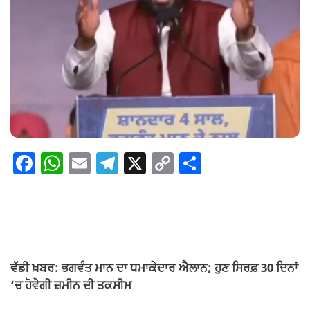
F
W
E
T
X
C
S
a
h
m
el
o
h
c
at
ail
e
p
ar
e
s
gr
y
e
b
A
a
Li
o
p
m
n
ਵੱਡੀ ਖ਼ਬਰ: ਭਗਵੰਤ ਮਾਨ ਦਾ ਧਮਾਕੇਦਾਰ ਐਲਾਨ; ਹੁਣ ਸਿਰਫ਼ 30 ਦਿਨਾਂ
‘ਚ ਹੋਵੇਗੀ ਜ਼ਮੀਨ ਦੀ ਤਕਸੀਮ
o
p
k