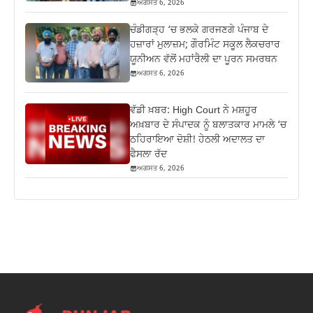
ਅਗਸਤ 6, 2026
ਚੰਡੀਗੜ੍ਹ ‘ਚ ਭਲਕੇ ਗਰਜਣਗੇ ਪੰਜਾਬ ਦੇ
ਹਜ਼ਾਰਾਂ ਮੁਲਾਜ਼ਮ; ਗੌਰਮਿੰਟ ਸਕੂਲ ਲੈਕਚਰਾਰ
ਯੂਨੀਅਨ ਵੱਲੋਂ ਮਹਾਂਰੈਲੀ ਦਾ ਪੂਰਨ ਸਮਰਥਨ
ਅਗਸਤ 6, 2026
ਵੱਡੀ ਖ਼ਬਰ: High Court ਨੇ ਮਸ਼ਹੂਰ
ਅਖ਼ਬਾਰ ਦੇ ਸੰਪਾਦਕ ਨੂੰ ਬਲਾਤਕਾਰ ਮਾਮਲੇ ‘ਚ
ਠਹਿਰਾਇਆ ਦੋਸ਼ੀ! ਹੇਠਲੀ ਅਦਾਲਤ ਦਾ
ਫੈਸਲਾ ਰੱਦ
ਅਗਸਤ 6, 2026