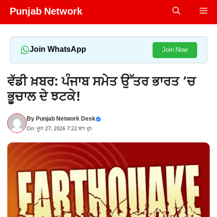
Skip
Punjab Network
Me
to
content
Join WhatsApp
Join Now
ਵੱਡੀ ਖ਼ਬਰ: ਪੰਜਾਬ ਸਮੇਤ ਉੱਤਰ ਭਾਰਤ ‘ਚ
ਭੂਚਾਲ ਦੇ ਝਟਕੇ!
By
Punjab Network Desk
On: ਜੂਨ 27, 2026 7:22 ਬਾਃ ਦੁਃ