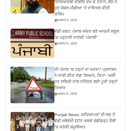
ਵਿਦਿਆਰਥੀ ਵੀਡੀਓ ਦੇਖ ਕੇ ਹੈਰਾਨ; ਬੈਂਸ ਨੇ
ਖੁਦ ਸੋਸ਼ਲ ਮੀਡੀਆ ‘ਤੇ ਵਾਇਰਲ ਕੀਤੀ
ਕਲਿੱਪ
ਅਗਸਤ 6, 2026
ਵੱਡੀ ਖ਼ਬਰ: ਪੰਜਾਬ ਅੰਦਰ ਬਣੇ ਆਰਮੀ ਸਕੂਲ
‘ਚ ਪੜ੍ਹਾਈ ਜਾਏਗੀ ‘ਪੰਜਾਬੀ’
ਅਗਸਤ 6, 2026
ਕੀ ਪੰਜਾਬ ‘ਚ ਹੜ੍ਹਾਂ ਦਾ ਖ਼ਤਰਾ? ਪ੍ਰਸਾਸ਼ਨ
ਨੇ ਜਾਰੀ ਕੀਤਾ ਵੱਡਾ ਬਿਆਨ, ਕਿਹਾ- ਅਸੀਂ
ਹਰ ਸਥਿਤੀ ਨਾਲ ਨਜਿੱਠਣ ਲਈ ਪੂਰੀ ਤਰ੍ਹਾਂ
ਤਿਆਰ
ਅਗਸਤ 6, 2026
Punjab News: ਅਧਿਆਪਕਾਂ ਦੀ ਸਭ ਤੋਂ
ਵੱਡੀ ਜਥੇਬੰਦੀ DTF ਭਲਕੇ ਚੰਡੀਗੜ੍ਹ ਰੈਲੀ
‘ਚ ਕਰੇਗੀ ਸ਼ਮੂਲੀਅਤ