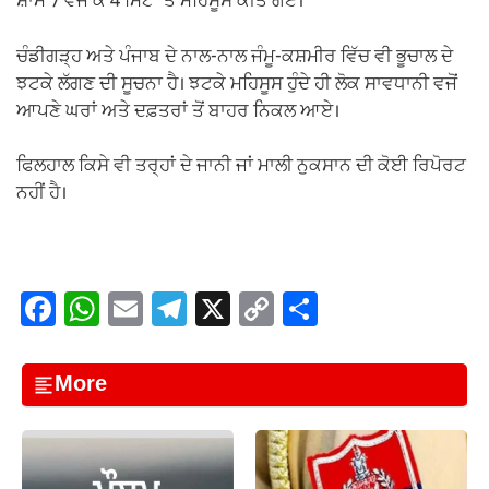
ਸ਼ਾਮ 7 ਵੱਜ ਕੇ 4 ਮਿੰਟ ‘ਤੇ ਮਹਿਸੂਸ ਕੀਤੇ ਗਏ।
ਚੰਡੀਗੜ੍ਹ ਅਤੇ ਪੰਜਾਬ ਦੇ ਨਾਲ-ਨਾਲ ਜੰਮੂ-ਕਸ਼ਮੀਰ ਵਿੱਚ ਵੀ ਭੂਚਾਲ ਦੇ
ਝਟਕੇ ਲੱਗਣ ਦੀ ਸੂਚਨਾ ਹੈ। ਝਟਕੇ ਮਹਿਸੂਸ ਹੁੰਦੇ ਹੀ ਲੋਕ ਸਾਵਧਾਨੀ ਵਜੋਂ
ਆਪਣੇ ਘਰਾਂ ਅਤੇ ਦਫ਼ਤਰਾਂ ਤੋਂ ਬਾਹਰ ਨਿਕਲ ਆਏ।
ਫਿਲਹਾਲ ਕਿਸੇ ਵੀ ਤਰ੍ਹਾਂ ਦੇ ਜਾਨੀ ਜਾਂ ਮਾਲੀ ਨੁਕਸਾਨ ਦੀ ਕੋਈ ਰਿਪੋਰਟ
ਨਹੀਂ ਹੈ।
F
W
E
T
X
C
S
a
h
m
el
o
h
c
at
ail
e
p
ar
More
e
s
gr
y
e
b
A
a
Li
o
p
m
n