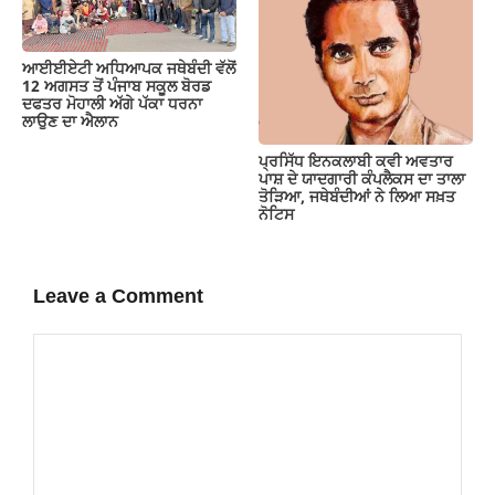
ਆਈਈਏਟੀ ਅਧਿਆਪਕ ਜਥੇਬੰਦੀ ਵੱਲੋਂ
12 ਅਗਸਤ ਤੋਂ ਪੰਜਾਬ ਸਕੂਲ ਬੋਰਡ
ਦਫਤਰ ਮੋਹਾਲੀ ਅੱਗੇ ਪੱਕਾ ਧਰਨਾ
ਲਾਉਣ ਦਾ ਐਲਾਨ
ਪ੍ਰਸਿੱਧ ਇਨਕਲਾਬੀ ਕਵੀ ਅਵਤਾਰ
ਪਾਸ਼ ਦੇ ਯਾਦਗਾਰੀ ਕੰਪਲੈਕਸ ਦਾ ਤਾਲਾ
ਤੋੜਿਆ, ਜਥੇਬੰਦੀਆਂ ਨੇ ਲਿਆ ਸਖ਼ਤ
ਨੋਟਿਸ
Leave a Comment
Comment