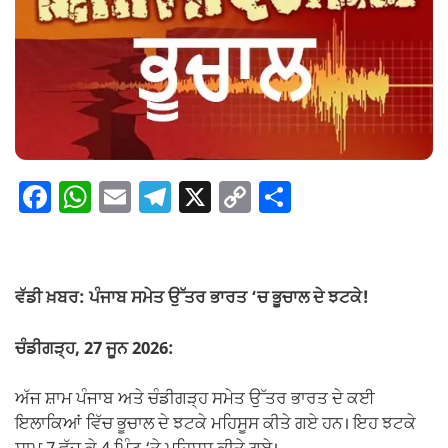
F
W
E
T
X
C
S
a
h
m
el
o
h
c
at
ail
e
p
ar
e
s
gr
y
e
ਵੱਡੀ ਖ਼ਬਰ: ਪੰਜਾਬ ਸਮੇਤ ਉੱਤਰ ਭਾਰਤ ‘ਚ ਭੂਚਾਲ ਦੇ ਝਟਕੇ!
b
A
a
Li
o
p
m
n
ਚੰਡੀਗੜ੍ਹ, 27 ਜੂਨ 2026:
o
p
k
ਅੱਜ ਸ਼ਾਮ ਪੰਜਾਬ ਅਤੇ ਚੰਡੀਗੜ੍ਹ ਸਮੇਤ ਉੱਤਰ ਭਾਰਤ ਦੇ ਕਈ
k
ਇਲਾਕਿਆਂ ਵਿੱਚ ਭੂਚਾਲ ਦੇ ਝਟਕੇ ਮਹਿਸੂਸ ਕੀਤੇ ਗਏ ਹਨ। ਇਹ ਝਟਕੇ