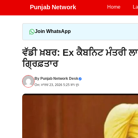
Skip
Punjab Network
Home
La
to
content
Join WhatsApp
ਵੱਡੀ ਖ਼ਬਰ: Ex ਕੈਬਨਿਟ ਮੰਤਰੀ ਲਾਲ
ਗ੍ਰਿਫ਼ਤਾਰ
By
Punjab Network Desk
On: ਮਾਰਚ 23, 2026 5:25 ਬਾਃ ਦੁਃ