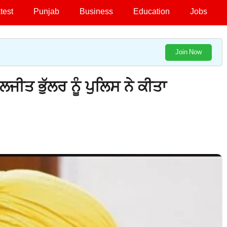
test
Punjab
Business
Education
Jobs
Join Now
ਜੀਤ ਭੁੱਲਰ ਨੂੰ ਪੁਲਿਸ ਨੇ ਕੀਤਾ