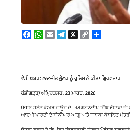
F
W
E
T
X
C
S
a
h
m
el
o
h
c
at
ail
e
p
ar
e
s
gr
y
e
b
A
a
Li
o
p
m
n
ਵੱਡੀ ਖ਼ਬਰ: ਲਾਲਜੀਤ ਭੁੱਲਰ ਨੂੰ ਪੁਲਿਸ ਨੇ ਕੀਤਾ ਗ੍ਰਿਫ਼ਤਾਰ
o
p
k
ਚੰਡੀਗੜ੍ਹ/ਅੰਮ੍ਰਿਤਸਰ, 23 ਮਾਰਚ, 2026
k
ਪੰਜਾਬ ਸਟੇਟ ਵੇਅਰ ਹਾਊਸ ਦੇ DM ਗਗਨਦੀਪ ਸਿੰਘ ਰੰਧਾਵਾ ਦੀ ਖ
ਆਦਮੀ ਪਾਰਟੀ ਦੇ ਸੀਨੀਅਰ ਆਗੂ ਅਤੇ ਸਾਬਕਾ ਕੈਬਨਿਟ ਮੰਤਰੀ ਲ